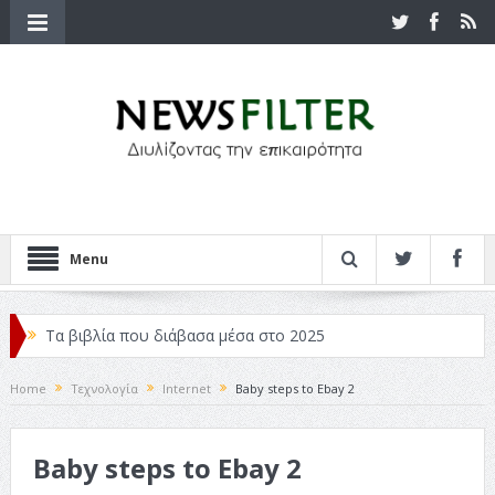
Menu
Τα βιβλία που διάβασα μέσα στο 2025
Κριτικές ταινιών: Ο Ντι Κάπριο και ο Λάνθιμος
Home
Τεχνολογία
Internet
Baby steps to Ebay 2
Σχεδιασμός που «Μιλάει» Χωρίς Λέξεις
Baby steps to Ebay 2
Σπιρτόκουτο: η απόλυτη αντισυμβατική καλοκαιρινή