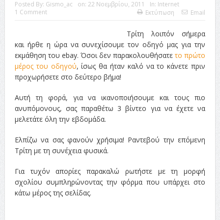
ταινία
Posted By:
Gismo_ac
on:
22 Νοεμβρίου, 2011
In:
Internet
1 Comment
Εκτύπωση
Email
Το Top 5 της εβδομάδας #517
Τρίτη λοιπόν σήμερα
Το νουάρ στον ελληνικό κινηματογράφο
και ήρθε η ώρα να συνεχίσουμε τον οδηγό μας για την
εκμάθηση του ebay. Όσοι δεν παρακολουθήσατε
το πρώτο
Η Φροντίδα Έχει Πολλές Μορφές: Κι Όλες Σε Αφορούν
μέρος του οδηγού
, ίσως θα ήταν καλό να το κάνετε πριν
προχωρήσετε στο δεύτερο βήμα!
Τρία Βήματα Μπροστά για Σένα και την Επιχείρησή σου
Όψεις και Απόψεις
Αξίζει άραγε?
Αυτή τη φορά, για να ικανοποιήσουμε και τους πιο
ανυπόμονους, σας παραθέτω 3 βίντεο για να έχετε να
μελετάτε όλη την εβδομάδα.
Ελπίζω να σας φανούν χρήσιμα! Ραντεβού την επόμενη
Τρίτη με τη συνέχεια φυσικά.
Για τυχόν απορίες παρακαλώ ρωτήστε με τη μορφή
σχολίου συμπληρώνοντας την φόρμα που υπάρχει στο
κάτω μέρος της σελίδας.