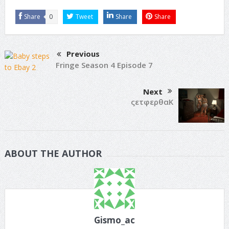
Share
0
Tweet
Share
Share
Previous
Fringe Season 4 Episode 7
Next
ςετφερθαΚ
ABOUT THE AUTHOR
Gismo_ac