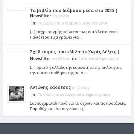
Τα βιβλία που διάβασα μέσα στο 2025 |
Newsfilter
on 29 Δεκ
in:
Τα βιβλία που διάβασα μέσα στο 2018
[…] μέχρι στιγμής φαίνεται πως αυτό λειτουργεί.
Παλιότερα είχα γράψει για ...
Σχεδιασμός που «Μιλάει» Χωρίς Λέξεις |
Newsfilter
in:
on 03 Νοέ
Αυτοπεποίθηση τώρα!
[…] ορατό ή αλλιώς την κομψότητα της απλότητας,
την αυτοπεποίθηση της ποιό ...
Αντώνης Ζαούτσος
on 24 Αυγ
in:
Το νουάρ στον ελληνικό κινηματογράφο
Σας ευχαριστώ πολύ για το σχόλιο και τις προτάσεις.
Παραδέχομαι ότι οι γνώσεις μ ...