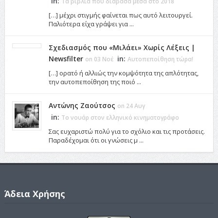
in:
Τα βιβλία που διάβασα μέσα στο 2018
[…] μέχρι στιγμής φαίνεται πως αυτό λειτουργεί.
Παλιότερα είχα γράψει για ...
Σχεδιασμός που «Μιλάει» Χωρίς Λέξεις |
Newsfilter
in:
on 03 Νοέ
Αυτοπεποίθηση τώρα!
[…] ορατό ή αλλιώς την κομψότητα της απλότητας,
την αυτοπεποίθηση της ποιό ...
Αντώνης Ζαούτσος
on 24 Αυγ
in:
Το νουάρ στον ελληνικό κινηματογράφο
Σας ευχαριστώ πολύ για το σχόλιο και τις προτάσεις.
Παραδέχομαι ότι οι γνώσεις μ ...
Άδεια Χρήσης