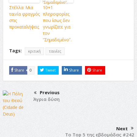
Στέλλα: Μια
10+1
ταινία φραγμός
πληροφορίες
στις
που ίσως δεν
προκαταλήψεις
γνωρίζατε για
τον
“Σημαδεμένο”.
Tags:
κριτική
ταινίες
Share
0
Tweet
Share
Share
Previous
Άγρια δύση
Next
Το Top 5 της εβδομάδας #242