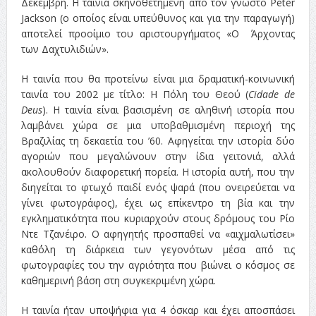
Δεκέμβρη. Η ταινία σκηνοθετημένη από τον γνωστό Peter
Jackson (ο οποίος είναι υπεύθυνος και για την παραγωγή)
αποτελεί προοίμιο του αριστουργήματος «Ο Άρχοντας
των Δαχτυλιδιών».
Η ταινία που
θα προτείνω είναι μια δραματική-κοινωνική
ταινία του 2002 με τίτλο: Η Πόλη του Θεού (
Cidade de
Deus
). Η ταινία είναι βασισμένη σε αληθινή ιστορία που
λαμβάνει χώρα σε μια υποβαθμισμένη περιοχή της
Βραζιλίας τη δεκαετία του ’60. Αφηγείται την ιστορία δύο
αγοριών που μεγαλώνουν στην ίδια γειτονιά, αλλά
ακολουθούν διαφορετική πορεία. Η ιστορία αυτή, που την
διηγείται το φτωχό παιδί ενός ψαρά (που ονειρεύεται να
γίνει φωτογράφος), έχει ως επίκεντρο τη βία και την
εγκληματικότητα που κυριαρχούν στους δρόμους του Ρίο
Ντε Τζανέιρο. Ο αφηγητής προσπαθεί να «αιχμαλωτίσει»
καθ΄όλη τη διάρκεια των γεγονότων μέσα από τις
φωτογραφίες του την αγριότητα που βιώνει ο κόσμος σε
καθημερινή βάση στη συγκεκριμένη χώρα.
Η ταινία ήταν υποψήφια για 4 όσκαρ και έχει αποσπάσει