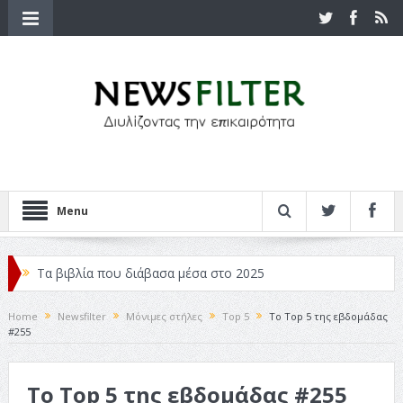
Menu
Τα βιβλία που διάβασα μέσα στο 2025
Κριτικές ταινιών: Ο Ντι Κάπριο και ο Λάνθιμος
Home
Newsfilter
Μόνιμες στήλες
Top 5
Το Top 5 της εβδομάδας
#255
Σχεδιασμός που «Μιλάει» Χωρίς Λέξεις
Σπιρτόκουτο: η απόλυτη αντισυμβατική καλοκαιρινή
Το Top 5 της εβδομάδας #255