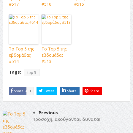
#517
#516
#515
Το Top 5 της
Το Top 5 της
εβδομάδας
εβδομάδας
#514
#513
Tags:
top 5
Share
0
Tweet
Share
Share
Previous
Προσοχή, ακούγονται δυνατά!