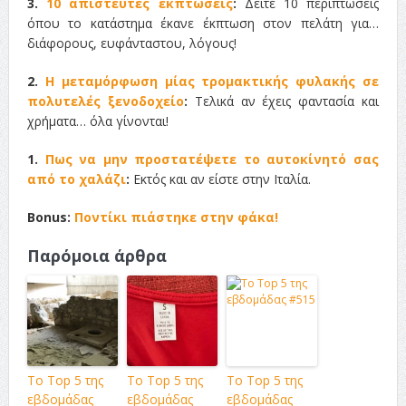
3.
10 απίστευτες εκπτώσεις
:
Δείτε 10 περιπτώσεις
όπου το κατάστημα έκανε έκπτωση στον πελάτη για…
διάφορους, ευφάνταστου, λόγους!
2.
Η μεταμόρφωση μίας τρομακτικής φυλακής σε
πολυτελές ξενοδοχείο
:
Τελικά αν έχεις φαντασία και
χρήματα… όλα γίνονται!
1.
Πως να μην προστατέψετε το αυτοκίνητό σας
από το χαλάζι
:
Εκτός και αν είστε στην Ιταλία.
Bonus:
Ποντίκι πιάστηκε στην φάκα!
Παρόμοια άρθρα
Το Top 5 της
Το Top 5 της
Το Top 5 της
εβδομάδας
εβδομάδας
εβδομάδας