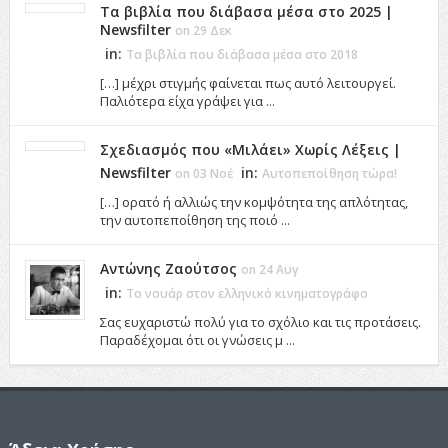
Τα βιβλία που διάβασα μέσα στο 2025 |
Newsfilter
on 29 Δεκ
in:
Τα βιβλία που διάβασα μέσα στο 2018
[…] μέχρι στιγμής φαίνεται πως αυτό λειτουργεί.
Παλιότερα είχα γράψει για ...
Σχεδιασμός που «Μιλάει» Χωρίς Λέξεις |
Newsfilter
in:
on 03 Νοέ
Αυτοπεποίθηση τώρα!
[…] ορατό ή αλλιώς την κομψότητα της απλότητας,
την αυτοπεποίθηση της ποιό ...
Αντώνης Ζαούτσος
on 24 Αυγ
in:
Το νουάρ στον ελληνικό κινηματογράφο
Σας ευχαριστώ πολύ για το σχόλιο και τις προτάσεις.
Παραδέχομαι ότι οι γνώσεις μ ...