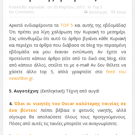
ταινία
Posted By:
asynadak
on:
03 Μαρτίου, 2013
In:
Top 5
No Comments
Εκτύπωση
Email
Το Top 5 της εβδομάδας #517
Αρκετά ενδιαφέροντα τα
TOP 5
και αυτής της εβδομάδας!
Το νουάρ στον ελληνικό κινηματογράφο
Ότι πρέπει για λίγη χαλάρωση την Κυριακή το μεσημέρι.
Η Φροντίδα Έχει Πολλές Μορφές: Κι Όλες Σε Αφορούν
Σας υπενθυμίζω ότι αυτό το άρθρο βγαίνει κάθε Κυριακή
και περιέχει τα άρθρα που διάβασα σε blog την περασμένη
Τρία Βήματα Μπροστά για Σένα και την Επιχείρησή σου
εβδομάδα και μου έκαναν εντύπωση. Αν έχετε να
προτείνετε κάποιο άρθρο (είτε από το δικό σας blog, είτε
Όψεις και Απόψεις
Αξίζει άραγε?
από κάποιο άλλο), στείλτε το με e-mail! Αν δεν θέλετε να
χάσετε άλλο top 5, απλά γραφτείτε στο
feed του
newsfilter.gr
.
5. Αυγοτέχνη:
(Εκπληκτική) Τέχνη από αυγά!
4.
Όλοι οι νικητές του Oscar καλύτερης ταινίας σε
ένα βίντεο
:
Λείπει βέβαια ο φετινός νικητής, αλλά
σίγουρα θα απολαύσετε όλους τους προηγούμενους.
Πόσες από αυτές τις ταινίες μπορείτε να αναγνωρίσετε;