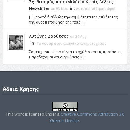
Σχεδιασμός που «Μιλάει» Χωρίς Λέξεις |
Newsfilter
in:
on 03 Νοέ
Αυτοπεποίθηση τώρα!
[…] ορατό ή αλλιώς την κομψότητα της απλότητας,
την αυτοπεποίθηση της ποιό ...
Αντώνης Ζαούτσος
on 24 Αυγ
in:
Το νουάρ στον ελληνικό κινηματογράφο
Σας ευχαριστώ πολύ για το σχόλιο και τις προτάσεις.
Παραδέχομαι ότι οι γνώσεις μ ...
Άδεια Χρήσης
This work is licensed under a
Creative Commons Attribution 3.0
Greece License
.