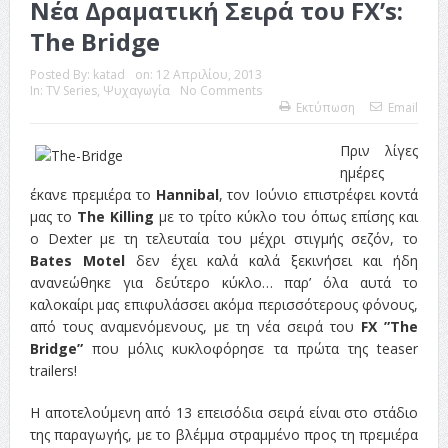
Νέα Δραματική Σειρά του FX’s:
The Bridge
Posted By:
katad
on:
12 Απριλίου, 2013
In:
TV Series
,
Ψυχαγωγία
No Comments
Εκτύπωση
Email
Πριν λίγες
ημέρες
έκανε πρεμιέρα το
Hannibal
, τον Ιούνιο επιστρέφει κοντά
μας το
The Killing
με το τρίτο κύκλο του όπως επίσης και
ο Dexter με τη τελευταία του μέχρι στιγμής σεζόν, το
Bates Motel
δεν έχει καλά καλά ξεκινήσει και ήδη
ανανεώθηκε για δεύτερο κύκλο… παρ’ όλα αυτά το
καλοκαίρι μας επιφυλάσσει ακόμα περισσότερους φόνους,
από τους αναμενόμενους, με τη νέα σειρά του
FX
”The
Bridge”
που μόλις κυκλοφόρησε τα πρώτα της teaser
trailers!
Η αποτελούμενη από 13 επεισόδια σειρά είναι στο στάδιο
της παραγωγής, με το βλέμμα στραμμένο προς τη πρεμιέρα