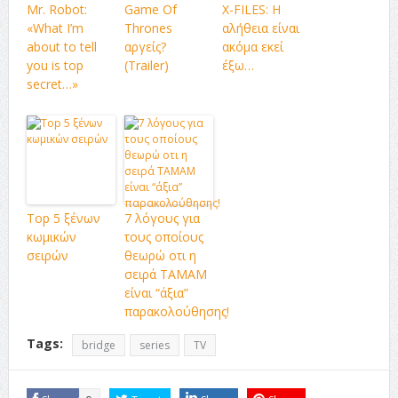
Mr. Robot:
Game Of
X-FILES: Η
«What I’m
Thrones
αλήθεια είναι
about to tell
αργείς?
ακόμα εκεί
you is top
(Trailer)
έξω…
secret…»
Top 5 ξένων
7 λόγους για
κωμικών
τους οποίους
σειρών
θεωρώ οτι η
σειρά ΤΑΜΑΜ
είναι “άξια”
παρακολούθησης!
Tags:
bridge
series
TV