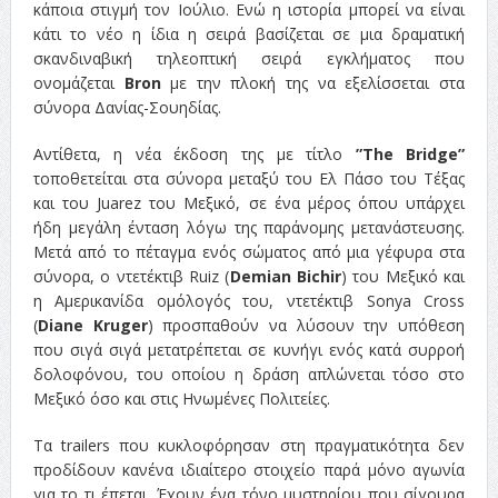
κάποια στιγμή τον Ιούλιο. Ενώ η ιστορία μπορεί να είναι
κάτι το νέο η ίδια η σειρά βασίζεται σε μια δραματική
σκανδιναβική τηλεοπτική σειρά εγκλήματος που
ονομάζεται
Bron
με την πλοκή της να εξελίσσεται στα
σύνορα Δανίας-Σουηδίας.
Αντίθετα, η νέα έκδοση της με τίτλο
”The Bridge”
τοποθετείται στα σύνορα μεταξύ του Ελ Πάσο του Τέξας
και του Juarez του Μεξικό, σε ένα μέρος όπου υπάρχει
ήδη μεγάλη ένταση λόγω της παράνομης μετανάστευσης.
Μετά από το πέταγμα ενός σώματος από μια γέφυρα στα
σύνορα, ο ντετέκτιβ Ruiz (
Demian Bichir
) του Μεξικό και
η Αμερικανίδα ομόλογός του, ντετέκτιβ Sonya Cross
(
Diane Kruger
) προσπαθούν να λύσουν την υπόθεση
που σιγά σιγά μετατρέπεται σε κυνήγι ενός κατά συρροή
δολοφόνου, του οποίου η δράση απλώνεται τόσο στο
Μεξικό όσο και στις Ηνωμένες Πολιτείες.
Τα trailers που κυκλοφόρησαν στη πραγματικότητα δεν
προδίδουν κανένα ιδιαίτερο στοιχείο παρά μόνο αγωνία
για το τι έπεται. Έχουν ένα τόνο μυστηρίου που σίγουρα