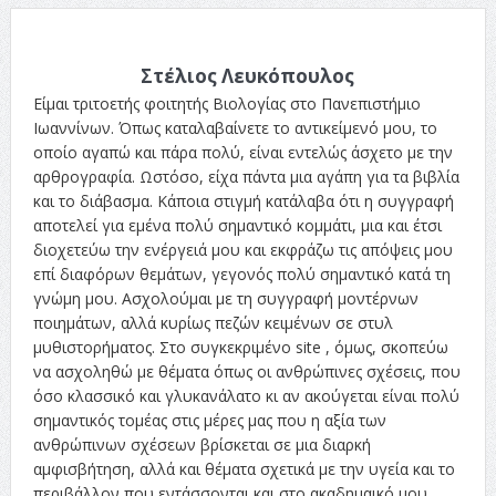
Στέλιος Λευκόπουλος
Είμαι τριτοετής φοιτητής Βιολογίας στο Πανεπιστήμιο
Ιωαννίνων. Όπως καταλαβαίνετε το αντικείμενό μου, το
οποίο αγαπώ και πάρα πολύ, είναι εντελώς άσχετο με την
αρθρογραφία. Ωστόσο, είχα πάντα μια αγάπη για τα βιβλία
και το διάβασμα. Κάποια στιγμή κατάλαβα ότι η συγγραφή
αποτελεί για εμένα πολύ σημαντικό κομμάτι, μια και έτσι
διοχετεύω την ενέργειά μου και εκφράζω τις απόψεις μου
επί διαφόρων θεμάτων, γεγονός πολύ σημαντικό κατά τη
γνώμη μου. Ασχολούμαι με τη συγγραφή μοντέρνων
ποιημάτων, αλλά κυρίως πεζών κειμένων σε στυλ
μυθιστορήματος. Στο συγκεκριμένο site , όμως, σκοπεύω
να ασχοληθώ με θέματα όπως οι ανθρώπινες σχέσεις, που
όσο κλασσικό και γλυκανάλατο κι αν ακούγεται είναι πολύ
σημαντικός τομέας στις μέρες μας που η αξία των
ανθρώπινων σχέσεων βρίσκεται σε μια διαρκή
αμφισβήτηση, αλλά και θέματα σχετικά με την υγεία και το
περιβάλλον που εντάσσονται και στο ακαδημαικό μου