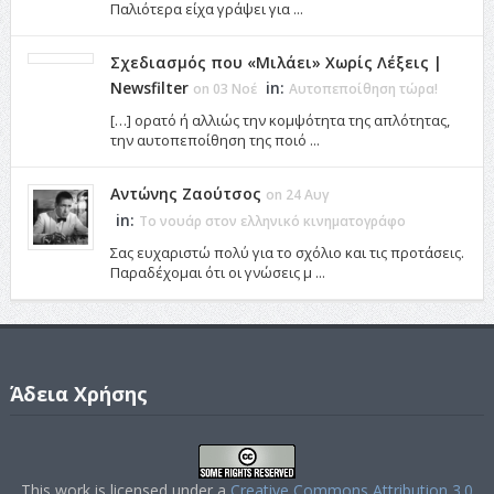
Παλιότερα είχα γράψει για ...
Σχεδιασμός που «Μιλάει» Χωρίς Λέξεις |
Newsfilter
in:
on 03 Νοέ
Αυτοπεποίθηση τώρα!
[…] ορατό ή αλλιώς την κομψότητα της απλότητας,
την αυτοπεποίθηση της ποιό ...
Αντώνης Ζαούτσος
on 24 Αυγ
in:
Το νουάρ στον ελληνικό κινηματογράφο
Σας ευχαριστώ πολύ για το σχόλιο και τις προτάσεις.
Παραδέχομαι ότι οι γνώσεις μ ...
Άδεια Χρήσης
This work is licensed under a
Creative Commons Attribution 3.0