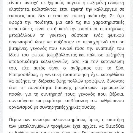
είναι η αντοχή σε ξηρασία, παγετό ή αυξημένη εδαφική
αλατότητα, καθιστώντας, έτσι, εφικτή την καλλιέργεια σε
εκτάσεις που δεν επέτρεπαν φυτική ανάπτυξη. Σε ό,τι
αφορά την ποιότητα, μια από τις πιο χαρακτηριστικές
περιπτώσεις είναι αυτή κατά την οποία οι επιστήμονες
μεταβάλλουν τη γενετική σύσταση ενός φυτικού
οργανισμού ώστε να αυξήσουν το περιεχόμενό του σε
βιταμίνες, γεγονός που ευνοεί τόσο την ανάπτυξη του
ίδιου του φυτού (συμβάλλοντας και πάλι σε αυξημένη
αποδοτικότητα καλλιεργειών) όσο και τον καταναλωτή
του, είτε αυτός είναι ο άνθρωπος είτε τα ζώα.
Επιπροσθέτως, η γενετική τροποποίηση έχει κατορθώσει
να αυξήσει τη διάρκεια ζωής πολλών τροφίμων, δίνοντας
έτσι τη δυνατότητα δαπάνης μικρότερων χρηματικών
ποσών για τη συντήρησή τους, γεγονός που, βέβαια,
συνεπάγεται και μικρότερη επιβάρυνση του ανθρώπινου
οργανισμού με συντηρητικές χημικές ουσίες.
Πέραν των ανωτέρω πλεονεκτημάτων, όμως, η επιστήμη
των μεταλλαγμένων τροφίμων έχει αρχίσει να διεισδύει
σε βαθύτερους τομείς της ζωής μας. Για παράδειγμα, είναι