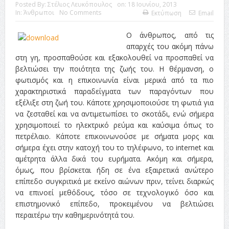
Posted By:
Στέλιος Λευκόπουλος
on:
18 Ιουνίου, 2013
In:
Άνθρωποι
No Comments
Εκτύπωση
Email
Ο άνθρωπος, από τις
απαρχές του ακόμη πάνω
στη γη, προσπαθούσε και εξακολουθεί να προσπαθεί να
βελτιώσει την ποιότητα της ζωής του. Η θέρμανση, ο
φωτισμός και η επικοινωνία είναι μερικά από τα πιο
χαρακτηριστικά παραδείγματα των παραγόντων που
εξέλιξε στη ζωή του. Κάποτε χρησιμοποιούσε τη φωτιά για
να ζεσταθεί και να αντιμετωπίσει το σκοτάδι, ενώ σήμερα
χρησιμοποιεί το ηλεκτρικό ρεύμα και καύσιμα όπως το
πετρέλαιο. Κάποτε επικοινωνούσε με σήματα μορς και
σήμερα έχει στην κατοχή του το τηλέφωνο, το internet και
αμέτρητα άλλα δικά του ευρήματα. Ακόμη και σήμερα,
όμως, που βρίσκεται ήδη σε ένα εξαιρετικά ανώτερο
επίπεδο συγκριτικά με εκείνο αιώνων πριν, τείνει διαρκώς
να επινοεί μεθόδους, τόσο σε τεχνολογικό όσο και
επιστημονικό επίπεδο, προκειμένου να βελτιώσει
περαιτέρω την καθημερινότητά του.