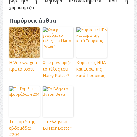
βαρύτητα η πληθώρα πλεονεκτημάτων που τη
χαρακτηρίζει.
Παρόμοια άρθρα
Η Volkswagen
Χάκερ γνωρίζει
Kυρώσεις ΗΠΑ
πρωτοπορεί!
το τέλος του
και Ευρώπης
Harry Potter?
κατά Τουρκίας
Το Top 5 της
Τα Ελληνικά
εβδομάδας
Buzzer Beater
#204