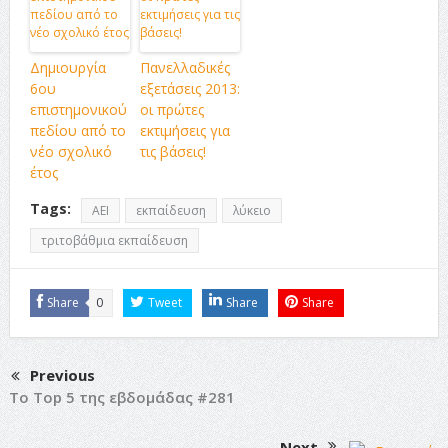
Δημιουργία
Πανελλαδικές
6ου
εξετάσεις 2013:
επιστημονικού
οι πρώτες
πεδίου από το
εκτιμήσεις για
νέο σχολικό
τις βάσεις!
έτος
Tags:
ΑΕΙ
εκπαίδευση
λύκειο
τριτοβάθμια εκπαίδευση
Share
0
Tweet
Share
Share
Previous
Το Top 5 της εβδομάδας #281
Next