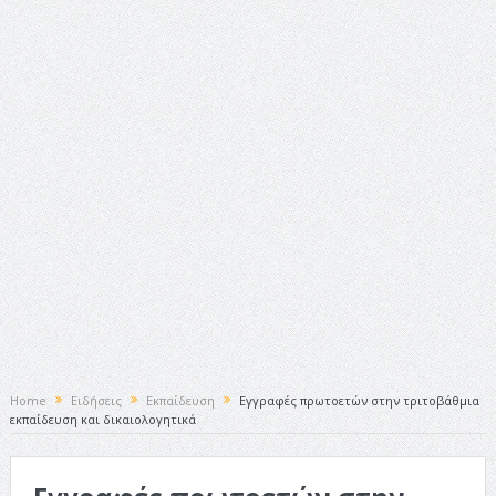
ταινία
Το Top 5 της εβδομάδας #517
Το νουάρ στον ελληνικό κινηματογράφο
Η Φροντίδα Έχει Πολλές Μορφές: Κι Όλες Σε Αφορούν
Τρία Βήματα Μπροστά για Σένα και την Επιχείρησή σου
Όψεις και Απόψεις
Αξίζει άραγε?
Home
Ειδήσεις
Εκπαίδευση
Εγγραφές πρωτοετών στην τριτοβάθμια
εκπαίδευση και δικαιολογητικά