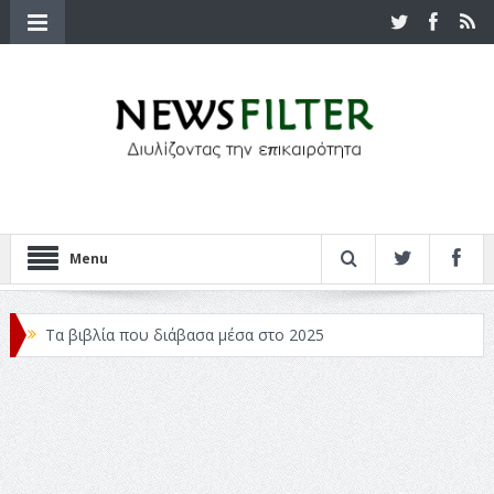
Menu
Τα βιβλία που διάβασα μέσα στο 2025
Κριτικές ταινιών: Ο Ντι Κάπριο και ο Λάνθιμος
Σχεδιασμός που «Μιλάει» Χωρίς Λέξεις
Σπιρτόκουτο: η απόλυτη αντισυμβατική καλοκαιρινή