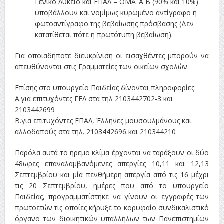
Γενικό Λύκειο και ΕΠΑΛ – ΟΜΑ_Α Β΄ (90% και 10%)
υποβάλλουν και νομίμως κυρωμένο αντίγραφο ή
φωτοαντίγραφο της βεβαίωσης πρόσβασης (Δεν
κατατίθεται πότε η πρωτότυπη βεβαίωση).
Για οποιαδήποτε διευκρίνιση οι εισαχθέντες μπορούν να
απευθύνονται στις Γραμματείες των οικείων σχολών.
Επίσης στο υπουργείο Παιδείας δίνονται πληροφορίες:
Α.για επιτυχόντες ΓΕΛ στα τηλ 2103442702-3 και
2103442699
Β.για επιτυχόντες ΕΠΑΛ, Έλληνες μουσουλμάνους και
αλλοδαπούς στα τηλ. 2103442696 και 210344210
Παρόλα αυτά το ήρεμο κλίμα έρχονται να ταράξουν οι δύο
48ωρες επαναλαμβανόμενες απεργίες 10,11 και 12,13
Σεπτεμβρίου και μία πενθήμερη απεργία από τις 16 μέχρι
τις 20 Σεπτεμβρίου, ημέρες που από το υπουργείο
Παιδείας, προγραμματίστηκε να γίνουν οι εγγραφές των
πρωτοετών τις οποίες κήρυξε το κορυφαίο συνδικαλιστικό
όργανο των διοικητικών υπαλλήλων των Πανεπιστημίων