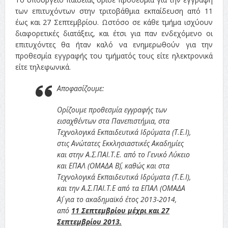
των επιτυχόντων στην τριτοβάθμια εκπαίδευση από 11
έως και 27 Σεπτεμβρίου. Ωστόσο σε κάθε τμήμα ισχύουν
διαφορετικές διατάξεις, και έτσι για παν ενδεχόμενο οι
επιτυχόντες θα ήταν καλό να ενημερωθούν για την
προθεσμία εγγραφής του τμήματός τους είτε ηλεκτρονικά
είτε τηλεφωνικά.
Αποφασίζουμε:
Ορίζουμε προθεσμία εγγραφής των
εισαχθέντων στα Πανεπιστήμια, στα
Τεχνολογικά Εκπαιδευτικά Ιδρύματα (Τ.Ε.Ι),
στις Ανώτατες Εκκλησιαστικές Ακαδημίες
και στην Α.Σ.ΠΑΙ.Τ.Ε. από το Γενικό Λύκειο
και ΕΠΑΛ (ΟΜΑΔΑ Β΄), καθώς και στα
Τεχνολογικά Εκπαιδευτικά Ιδρύματα (Τ.Ε.Ι),
και την Α.Σ.ΠΑΙ.Τ.Ε από τα ΕΠΑΛ (ΟΜΑΔΑ
Α΄) για το ακαδημαϊκό έτος 2013-2014,
από
11 Σεπτεμβρίου μέχρι και 27
Σεπτεμβρίου 2013.