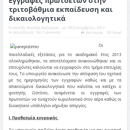
Εγγραφές πρωτοετών στην
τριτοβάθμια εκπαίδευση και
δικαιολογητικά
Posted By:
Βασίλης Βαζούρας
on:
09 Σεπτεμβρίου, 2013
In:
Εκπαίδευση
No Comments
Εκτύπωση
Email
Οι
πανελλαδικές εξετάσεις για το ακαδημαϊκό έτος 2013
ολοκληρώθηκαν, τα αποτελέσματα ανακοινώθηκαν και οι
επιτυχόντες καλούνται να εγγραφούν στο τμήμα επιτυχίας
τους. Το υπουργείο ανακοίνωσε την απόφαση του σχετικά
με τις ημερομηνίες των εγγραφών καθώς και με τα
απαιτούμενα δικαιολογητικά που καλείται να κατέχει ο
φοιτητής. Ωστόσο, αναμένεται οι εγγραφές των
πρωτοετών να τιναχτούν κυριολεκτικά στον αέρα καθώς οι
διοικητικοί υπάλληλοι κήρυξαν απεργίες.
Ι. Προθεσμία εγγραφής
Το υπουργείο παιδείας όρισε προθεσμία για την εγγραφή