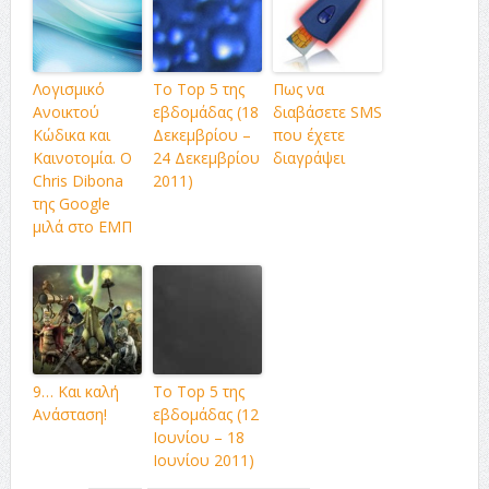
Λογισμικό
Το Top 5 της
Πως να
Ανοικτού
εβδομάδας (18
διαβάσετε SMS
Κώδικα και
Δεκεμβρίου –
που έχετε
Καινοτομία. Ο
24 Δεκεμβρίου
διαγράψει
Chris Dibona
2011)
της Google
μιλά στο ΕΜΠ
9… Και καλή
Το Top 5 της
Ανάσταση!
εβδομάδας (12
Ιουνίου – 18
Ιουνίου 2011)