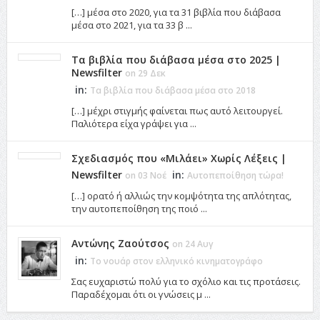
[…] μέσα στο 2020, για τα 31 βιβλία που διάβασα
μέσα στο 2021, για τα 33 β ...
Τα βιβλία που διάβασα μέσα στο 2025 |
Newsfilter
on 29 Δεκ
in:
Τα βιβλία που διάβασα μέσα στο 2018
[…] μέχρι στιγμής φαίνεται πως αυτό λειτουργεί.
Παλιότερα είχα γράψει για ...
Σχεδιασμός που «Μιλάει» Χωρίς Λέξεις |
Newsfilter
in:
on 03 Νοέ
Αυτοπεποίθηση τώρα!
[…] ορατό ή αλλιώς την κομψότητα της απλότητας,
την αυτοπεποίθηση της ποιό ...
Αντώνης Ζαούτσος
on 24 Αυγ
in:
Το νουάρ στον ελληνικό κινηματογράφο
Σας ευχαριστώ πολύ για το σχόλιο και τις προτάσεις.
Παραδέχομαι ότι οι γνώσεις μ ...