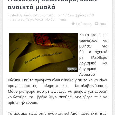
ανοικτά μυαλά
Posted By:
Απόστολος Κρητικός
on:
17 Δεκεμβρίου, 2013
In:
featured
,
Τεχνολογία
No Comments
Εκτύπωση
Email
Καμιά φορά με
φωνάζουν να
μιλήσω για
θέματα σχετικά
με Ελεύθερο
Λογισμικό και
Λογισμικό
Ανοικτού
Κώδικα. Εκεί τα πράγματα είναι εύκολα γιατί το κοινό είναι
προγραμματιστές, πληροφορικοί. Καταλαβαινόμαστε.
Μόνο μια φορά που με φώναξαν να μιλήσω για ανοικτή
κουλτούρα, τα βρήκα λίγο σκούρα. Δεν ήξερα πως να
ορίσω την έννοια.
Το μυστικό είναι στην ανοικτότητα! Από πάντα εκεί ήταν.