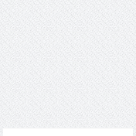
ταινία
Το Top 5 της εβδομάδας #517
Το νουάρ στον ελληνικό κινηματογράφο
Η Φροντίδα Έχει Πολλές Μορφές: Κι Όλες Σε Αφορούν
Τρία Βήματα Μπροστά για Σένα και την Επιχείρησή σου
Όψεις και Απόψεις
Αξίζει άραγε?