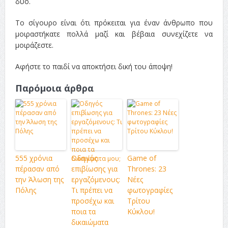
δύο.
Το σίγουρο είναι ότι πρόκειται για έναν άνθρωπο που
μοιραστήκατε πολλά μαζί και βέβαια συνεχίζετε να
μοιράζεστε.
Αφήστε το παιδί να αποκτήσει δική του άποψη!
Παρόμοια άρθρα
555 χρόνια
Οδηγός
Game of
πέρασαν από
επιβίωσης για
Thrones: 23
την Άλωση της
εργαζόμενους:
Νέες
Πόλης
Τι πρέπει να
φωτογραφίες
προσέχω και
Τρίτου
ποια τα
Κύκλου!
δικαιώματα