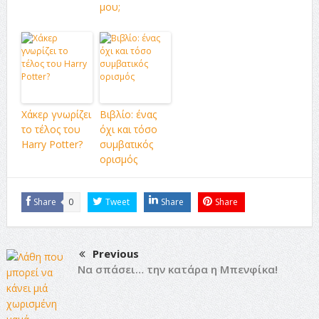
μου;
Χάκερ γνωρίζει
Βιβλίο: ένας
το τέλος του
όχι και τόσο
Harry Potter?
συμβατικός
ορισμός
Share
0
Tweet
Share
Share
Previous
Να σπάσει… την κατάρα η Μπενφίκα!