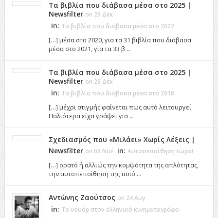
Τα βιβλία που διάβασα μέσα στο 2025 |
Newsfilter
on 29 Δεκ
in:
Τα βιβλία που διάβασα μέσα στο 2022
[…] μέσα στο 2020, για τα 31 βιβλία που διάβασα
μέσα στο 2021, για τα 33 β ...
Τα βιβλία που διάβασα μέσα στο 2025 |
Newsfilter
on 29 Δεκ
in:
Τα βιβλία που διάβασα μέσα στο 2018
[…] μέχρι στιγμής φαίνεται πως αυτό λειτουργεί.
Παλιότερα είχα γράψει για ...
Σχεδιασμός που «Μιλάει» Χωρίς Λέξεις |
Newsfilter
in:
on 03 Νοέ
Αυτοπεποίθηση τώρα!
[…] ορατό ή αλλιώς την κομψότητα της απλότητας,
την αυτοπεποίθηση της ποιό ...
Αντώνης Ζαούτσος
on 24 Αυγ
in:
Το νουάρ στον ελληνικό κινηματογράφο