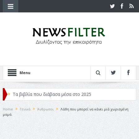
Menu
Τα βιβλία που διάβασα μέσα στο 2025
Κριτικές ταινιών: Ο Ντι Κάπριο και ο Λάνθιμος
Home
Γενικά
Άνθρωποι
Λάθη που μπορεί να κάνει μιά χωρισμένη
μαμά.
Σχεδιασμός που «Μιλάει» Χωρίς Λέξεις
Σπιρτόκουτο: η απόλυτη αντισυμβατική καλοκαιρινή