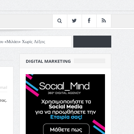
ου «Μιλάει» Χωρίς Λέξεις
στον ελληνικό κινηματογράφο
DIGITAL MARKETING
ή σου
Όψεις και Απόψεις
mail
σας.