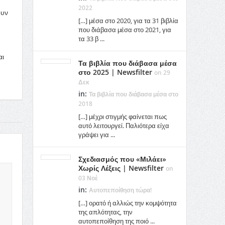
2022
ουν
[…] μέσα στο 2020, για τα 31 βιβλία
που διάβασα μέσα στο 2021, για
τα 33 β ...
αι
Τα βιβλία που διάβασα μέσα
στο 2025 | Newsfilter
on 29
Δεκ
in:
Τα βιβλία που διάβασα μέσα στο
2018
[…] μέχρι στιγμής φαίνεται πως
αυτό λειτουργεί. Παλιότερα είχα
γράψει για ...
Σχεδιασμός που «Μιλάει»
Χωρίς Λέξεις | Newsfilter
on
03 Νοέ
in:
Αυτοπεποίθηση τώρα!
[…] ορατό ή αλλιώς την κομψότητα
της απλότητας, την
αυτοπεποίθηση της ποιό ...