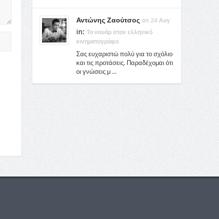
Αντώνης Ζαούτσος
on 24 Αυγ
in:
Το νουάρ στον ελληνικό
κινηματογράφο
Σας ευχαριστώ πολύ για το σχόλιο
και τις προτάσεις. Παραδέχομαι ότι
οι γνώσεις μ ...