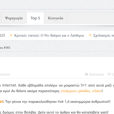
Ψυχαγωγία
Top 5
Κοινωνία
2025
Κριτικές ταινιών: Ο Ντι Κάπριο και ο Λάνθιμος
Σχεδιασμός π
ική καλοκαιρινή ταινία
Το Top 5 της εβδομάδας #517
Το νουάρ 
δας #365
Κι Όλες Σε Αφορούν
Τρία Βήματα Μπροστά για Σένα και την Επιχείρησ
mments
Εκτύπωση
E
ο Internet. Κάθε εβδομάδα επιλέγω να μοιραστώ 5+1 από αυτά μαζί 
αι εγώ! Αν θέλετε ακόμα περισσότερα,
υπάρχουν χιλιάδες, πλέον
!
et
:
Την γέννα την παρακολούθησαν live 1,4 εκατομμύρια άνθρωποι!!!
ς δρόμος στην Βολιβία. Δείτε αυτό το άρθρο και θα καταλάβετε γιατί!