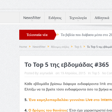
Newsfilter
Ειδήσεις
Τεχνολογία
Αθλητικά
Τελευταία νέα
Τα βιβλία που διάβασα μέσα στο 
Σπιρτόκουτο: η απόλυτη αντισυμβατ
Home
Newsfilter
Μόνιμες στήλες
Top 5
Το Top 5 της εβδομά
Η Φροντίδα Έχει Πολλές Μορφές: 
Το Top 5 της εβδομάδας #365
Αξίζει άραγε?
Posted By:
asynadak
on:
19 Απριλίου, 2015
In:
Top 5
No Co
Κάθε εβδομάδα βρίσκω διάφορα ενδιαφέροντα link στ
Ελπίζω να τα βρείτε τόσο ενδιαφέροντα όσο τα βρήκα κ
5.
Ένα καμηλοπαρδαλάκι γεννιέται Live στο Intern
4.
Ο δρόμος του θανάτου
:
Έτσι έχει χαρακτηριστεί ένα