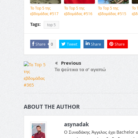
Το Top 5 της
Το Top 5 της
Το Top 5 της
Το 
εβδομάδας #517
εβδομάδας #516
εβδομάδας #515
εβδ
Tags:
top 5
Share
0
Tweet
Share
Share
Previous
Τα ψεύτικα τα σ’ αγαπώ
ABOUT THE AUTHOR
asynadak
Ο Συναδάκης Άγγελος έχει Bachelor σ