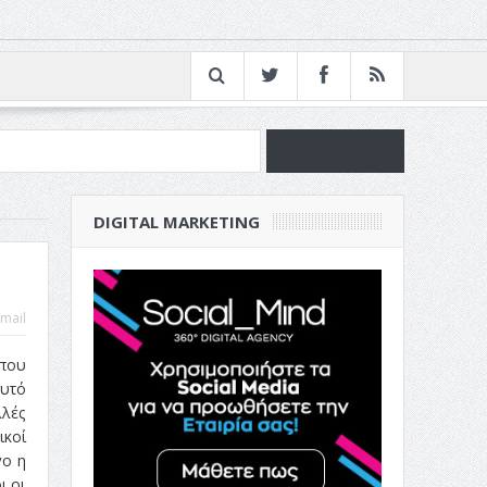
νία
DIGITAL MARKETING
ν Επιχείρησή σου
mail
που
αυτό
λλές
ικοί
γο η
ι οι