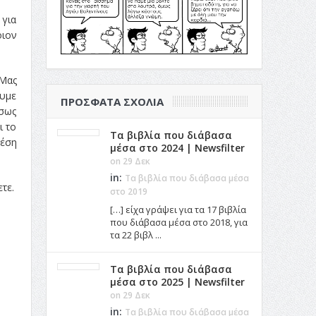
 για
οιον
 Μας
ουμε
ΠΡΌΣΦΑΤΑ ΣΧΌΛΙΑ
Ίσως
ι το
Τα βιβλία που διάβασα
θέση
μέσα στο 2024 | Newsfilter
on 29 Δεκ
in:
Τα βιβλία που διάβασα μέσα
τε.
στο 2019
[…] είχα γράψει για τα 17 βιβλία
που διάβασα μέσα στο 2018, για
τα 22 βιβλ ...
Τα βιβλία που διάβασα
μέσα στο 2025 | Newsfilter
on 29 Δεκ
in:
Τα βιβλία που διάβασα μέσα