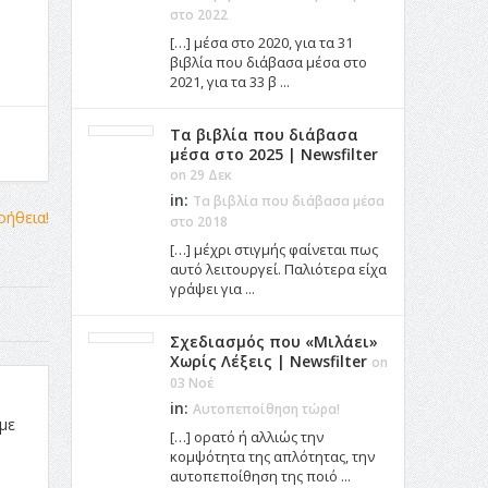
στο 2022
[…] μέσα στο 2020, για τα 31
βιβλία που διάβασα μέσα στο
2021, για τα 33 β ...
Τα βιβλία που διάβασα
μέσα στο 2025 | Newsfilter
on 29 Δεκ
in:
Τα βιβλία που διάβασα μέσα
στο 2018
[…] μέχρι στιγμής φαίνεται πως
αυτό λειτουργεί. Παλιότερα είχα
γράψει για ...
Σχεδιασμός που «Μιλάει»
Χωρίς Λέξεις | Newsfilter
on
03 Νοέ
in:
Αυτοπεποίθηση τώρα!
με
[…] ορατό ή αλλιώς την
κομψότητα της απλότητας, την
αυτοπεποίθηση της ποιό ...