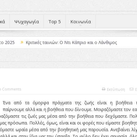
κά
Ψυχαγωγία
Top 5
Κοινωνία
το 2025
Κριτικές ταινιών: Ο Ντι Κάπριο και ο Λάνθιμος
 Λέξεις
Σπιρτόκουτο: η απόλυτη αντισυμβατική καλοκαιρινή ται
Το νουάρ στον ελληνικό κινηματογράφο
ές: Κι Όλες Σε Αφορούν
Τρία Βήματα Μπροστά για Σένα και τη
άραγε?
o Comments
Εκτύπωση
E
Ένα από τα όμορφα πράγματα της ζωής είναι η βοήθεια 
παίρνουμε αλλά και η βοήθεια που δίνουμε. Μοιραζόμαστε τον ε
αζόμαστε τις ζωές μας μέσα από την βοήθεια που δεχόμαστε. Πο
ς πρόσωπα. Πολλές, όμως, είναι και οι φορές που είμαστε βοηθητ
όμαστε ωραία μέσα από την βοηθητική μας παρουσία. Ανεβαίνει λί
 αλλά και στην ίδια μας την ύπαρξη. Το φύλο δεν έχει σημασία, όλο