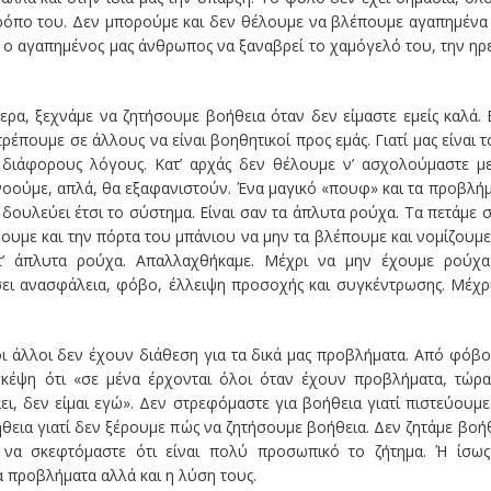
ρόπο του. Δεν μπορούμε και δεν θέλουμε να βλέπουμε αγαπημένα
 αγαπημένος μας άνθρωπος να ξαναβρεί το χαμόγελό του, την ηρ
α, ξεχνάμε να ζητήσουμε βοήθεια όταν δεν είμαστε εμείς καλά.
τρέπουμε σε άλλους να είναι βοηθητικοί προς εμάς. Γιατί μας είναι 
διάφορους λόγους. Κατ’ αρχάς δεν θέλουμε ν’ ασχολούμαστε μ
νοούμε, απλά, θα εξαφανιστούν. Ένα μαγικό «πουφ» και τα προβλή
δουλεύει έτσι το σύστημα. Είναι σαν τα άπλυτα ρούχα. Τα πετάμε 
νουμε και την πόρτα του μπάνιου να μην τα βλέπουμε και νομίζουμε
 τ’ άπλυτα ρούχα. Απαλλαχθήκαμε. Μέχρι να μην έχουμε ρούχ
ει ανασφάλεια, φόβο, έλλειψη προσοχής και συγκέντρωσης. Μέχρ
 άλλοι δεν έχουν διάθεση για τα δικά μας προβλήματα. Από φόβο
κέψη ότι «σε μένα έρχονται όλοι όταν έχουν προβλήματα, τώρ
ει, δεν είμαι εγώ». Δεν στρεφόμαστε για βοήθεια γιατί πιστεύουμε
ήθεια γιατί δεν ξέρουμε πώς να ζητήσουμε βοήθεια. Δεν ζητάμε βοή
ς να σκεφτόμαστε ότι είναι πολύ προσωπικό το ζήτημα. Ή ίσω
τα προβλήματα αλλά και η λύση τους.