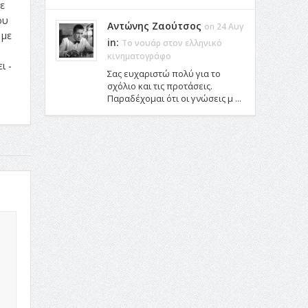
ε
ου
Αντώνης Ζαούτσος
on 24 Αυγ
 με
in:
Το νουάρ στον ελληνικό
κινηματογράφο
ι -
Σας ευχαριστώ πολύ για το
σχόλιο και τις προτάσεις.
Παραδέχομαι ότι οι γνώσεις μ ...