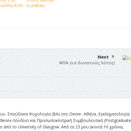
Top 5 της
Ο Θεός αγαπάει
δομάδας #220
το χαβιάρι..
Next
ΦΠΑ για δυνατούς λύτες!
υ
άθουν. Σπούδασα Ψυχολογία (BA) στο Deree- Αθήνα, Εγκληματολογία 
dlesex-Λονδίνο και Προσωποκεντρική Συμβουλευτική (Postgraduate
 από το University of Glasgow. Από τα 23 μου (κοντά 10 χρόνια,