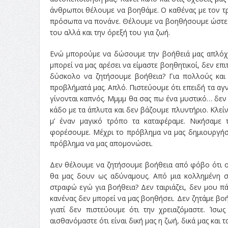
άνθρωποι θέλουμε να βοηθάμε. Ο καθένας με τον τ
πρόσωπα να πονάνε. Θέλουμε να βοηθήσουμε ώστε ο
του αλλά και την όρεξή του για ζωή.
Ενώ μπορούμε να δώσουμε την βοήθειά μας απλόχερ
μπορεί να μας αρέσει να είμαστε βοηθητικοί, δεν επι
δύσκολο να ζητήσουμε βοήθεια? Για πολλούς και 
προβλήματά μας. Απλό. Πιστεύουμε ότι επειδή τα αγ
γίνονται καπνός. Μμμμ θα σας πω ένα μυστικό… δεν 
κάδο με τα άπλυτα και δεν βάζουμε πλυντήριο. Κλεί
μ’ έναν μαγικό τρόπο τα καταφέραμε. Νικήσαμε
φορέσουμε. Μέχρι το πρόβλημα να μας δημιουργήσ
πρόβλημα να μας απομονώσει.
Δεν θέλουμε να ζητήσουμε βοήθεια από φόβο ότι οι
θα μας δουν ως αδύναμους. Από μια κολλημένη σ
στραφώ εγώ για βοήθεια? Δεν ταιριάζει, δεν μου πά
κανένας δεν μπορεί να μας βοηθήσει. Δεν ζητάμε βο
γιατί δεν πιστεύουμε ότι την χρειαζόμαστε. Ίσω
αισθανόμαστε ότι είναι δική μας η ζωή, δικά μας και 