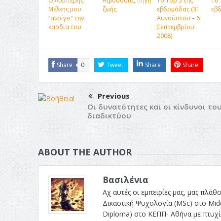
Ο Λυμπέρης
Αιμοδοσία, πηγή
Το Top 5 της
Το 
Μέλκης μου
ζωής
εβδομάδας (31
εβ
“ανοίγει” την
Αυγούστου – 6
καρδία του
Σεπτεμβρίου
2008)
Share
0
Tweet
Share
Share
Previous
Οι δυνατότητες και οι κίνδυνοι το
διαδικτύου
ABOUT THE AUTHOR
Βασιλένια
Αχ αυτές οι εμπειρίες μας, μας πλ
Δικαστική Ψυχολογία (MSc) στο Mid
Diploma) στο ΚΕΠΠ- Αθήνα με πτυχίο