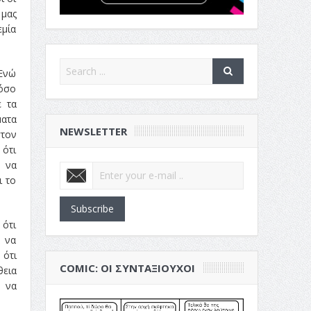
 μας
εμία
 Ενώ
τόσο
ε τα
ματα
NEWSLETTER
στον
 ότι
α να
ι το
Subscribe
 ότι
α να
 ότι
COMIC: ΟΙ ΣΥΝΤΑΞΙΟΎΧΟΙ
θεια
ς να