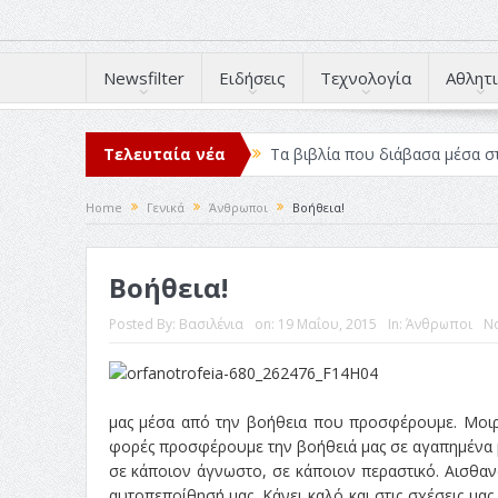
Newsfilter
Ειδήσεις
Τεχνολογία
Αθλητι
Τελευταία νέα
Τα βιβλία που διάβασα μέσα σ
Σχεδιασμός που «Μιλάει» Χωρίς
Home
Γενικά
Άνθρωποι
Βοήθεια!
Το Top 5 της εβδομάδας #517
Βοήθεια!
Η Φροντίδα Έχει Πολλές Μορφ
Όψεις και Απόψεις
Αξίζει 
Posted By:
Βασιλένια
on:
19 Μαΐου, 2015
In:
Άνθρωποι
N
μας μέσα από την βοήθεια που προσφέρουμε. Μοιρ
φορές προσφέρουμε την βοήθειά μας σε αγαπημένα μα
σε κάποιον άγνωστο, σε κάποιον περαστικό. Αισθαν
αυτοπεποίθησή μας. Κάνει καλό και στις σχέσεις μας