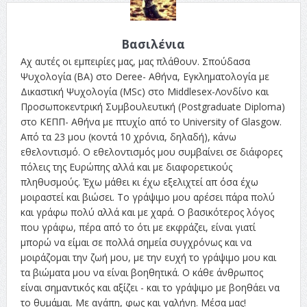
Βασιλένια
Αχ αυτές οι εμπειρίες μας, μας πλάθουν. Σπούδασα
Ψυχολογία (BA) στο Deree- Αθήνα, Εγκληματολογία με
Δικαστική Ψυχολογία (MSc) στο Middlesex-Λονδίνο και
Προσωποκεντρική Συμβουλευτική (Postgraduate Diploma)
στο ΚΕΠΠ- Αθήνα με πτυχίο από το University of Glasgow.
Από τα 23 μου (κοντά 10 χρόνια, δηλαδή), κάνω
εθελοντισμό. Ο εθελοντισμός μου συμβαίνει σε διάφορες
πόλεις της Ευρώπης αλλά και με διαφορετικούς
πληθυσμούς. Έχω μάθει κι έχω εξελιχτεί απ όσα έχω
μοιραστεί και βιώσει. Το γράψιμο μου αρέσει πάρα πολύ
και γράφω πολύ αλλά και με χαρά. Ο βασικότερος λόγος
που γράφω, πέρα από το ότι με εκφράζει, είναι γιατί
μπορώ να είμαι σε πολλά σημεία συγχρόνως και να
μοιράζομαι την ζωή μου, με την ευχή το γράψιμο μου και
τα βιώματα μου να είναι βοηθητικά. Ο κάθε άνθρωπος
είναι σημαντικός και αξίζει - και το γράψιμο με βοηθάει να
το θυμάμαι. Με αγάπη, φως και γαλήνη. Μέσα μας!