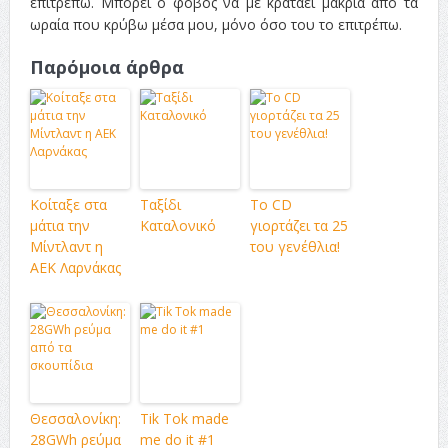
επιτρέπω. Μπορεί ο φόβος να με κρατάει μακριά από τα
ωραία που κρύβω μέσα μου, μόνο όσο του το επιτρέπω.
Παρόμοια άρθρα
Κοίταξε στα
Ταξίδι
Το CD
μάτια την
Καταλονικό
γιορτάζει τα 25
Μίντλαντ η
του γενέθλια!
ΑΕΚ Λαρνάκας
Θεσσαλονίκη:
Tik Tok made
28GWh ρεύμα
me do it #1