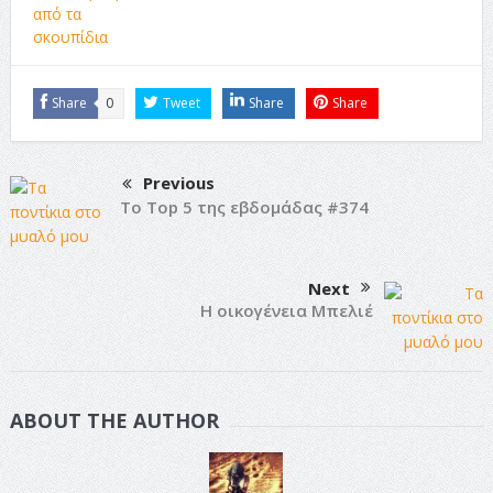
από τα
σκουπίδια
Share
0
Tweet
Share
Share
Previous
Το Top 5 της εβδομάδας #374
Next
Η οικογένεια Μπελιέ
ABOUT THE AUTHOR