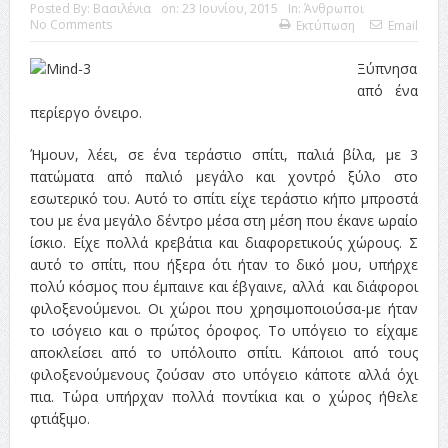
Posted By:
Βασιλένια
on:
23 Ιουνίου, 2015
In:
Άνθρωποι
No Comments
Εκτύπωση
Email
Ξύπνησα
από ένα
περίεργο όνειρο.
Ήμουν, λέει, σε ένα τεράστιο σπίτι, παλιά βίλα, με 3
πατώματα από παλιό μεγάλο και χοντρό ξύλο στο
εσωτερικό του. Αυτό το σπίτι είχε τεράστιο κήπο μπροστά
του με ένα μεγάλο δέντρο μέσα στη μέση που έκανε ωραίο
ίσκιο. Είχε πολλά κρεβάτια και διαφορετικούς χώρους. Σ
αυτό το σπίτι, που ήξερα ότι ήταν το δικό μου, υπήρχε
πολύ κόσμος που έμπαινε και έβγαινε, αλλά και διάφοροι
φιλοξενούμενοι. Οι χώροι που χρησιμοποιούσα-με ήταν
το ισόγειο και ο πρώτος όροφος. Το υπόγειο το είχαμε
αποκλείσει από το υπόλοιπο σπίτι. Κάποιοι από τους
φιλοξενούμενους ζούσαν στο υπόγειο κάποτε αλλά όχι
πια. Τώρα υπήρχαν πολλά ποντίκια και ο χώρος ήθελε
φτιάξιμο.