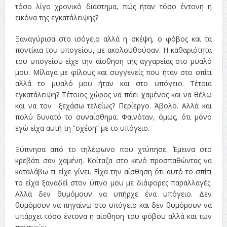
τόσο λίγο χρονικό διάστημα, πώς ήταν τόσο έντονη η
εικόνα της εγκατάλειψης?
Ξαναγύρισα στο ισόγειο αλλά η σκέψη, ο φόβος και τα
ποντίκια του υπογείου, με ακολουθούσαν. Η καθαριότητα
του υπογείου είχε την αίσθηση της αγγαρείας στο μυαλό
μου. Μίλαγα με φίλους και συγγενείς που ήταν στο σπίτι
αλλά το μυαλό μου ήταν και στο υπόγειο. Τέτοια
εγκατάλειψη? Τέτοιος χώρος να πάει χαμένος και να θέλω
και να τον ξεχάσω τελείως? Περίεργο. Άβολο. Αλλά και
πολύ δυνατό το συναίσθημα. Φαινόταν, όμως, ότι μόνο
εγώ είχα αυτή τη “σχέση” με το υπόγειο.
Ξύπνησα από το τηλέφωνο που χτύπησε. Έμεινα στο
κρεβάτι σαν χαμένη. Κοίταζα στο κενό προσπαθώντας να
καταλάβω τι είχε γίνει. Είχα την αίσθηση ότι αυτό το σπίτι
το είχα ξαναδεί στον ύπνο μου με διάφορες παραλλαγές.
Αλλά δεν θυμόμουν να υπήρχε ένα υπόγειο. Δεν
θυμόμουν να πηγαίνω στο υπόγειο και δεν θυμόμουν να
υπάρχει τόσο έντονα η αίσθηση του φόβου αλλά και των