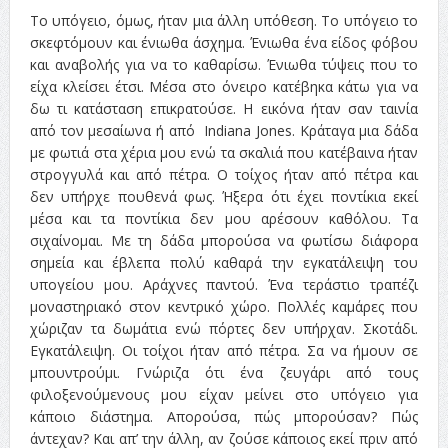
Το υπόγειο, όμως, ήταν μια άλλη υπόθεση. Το υπόγειο το
σκεφτόμουν και ένιωθα άσχημα. Ένιωθα ένα είδος φόβου
και αναβολής για να το καθαρίσω. Ένιωθα τύψεις που το
είχα κλείσει έτσι. Μέσα στο όνειρο κατέβηκα κάτω για να
δω τι κατάσταση επικρατούσε. Η εικόνα ήταν σαν ταινία
από τον μεσαίωνα ή από Indiana Jones. Κράταγα μια δάδα
με φωτιά στα χέρια μου ενώ τα σκαλιά που κατέβαινα ήταν
στρογγυλά και από πέτρα. Ο τοίχος ήταν από πέτρα και
δεν υπήρχε πουθενά φως. Ήξερα ότι έχει ποντίκια εκεί
μέσα και τα ποντίκια δεν μου αρέσουν καθόλου. Τα
σιχαίνομαι. Με τη δάδα μπορούσα να φωτίσω διάφορα
σημεία και έβλεπα πολύ καθαρά την εγκατάλειψη του
υπογείου μου. Αράχνες παντού. Ένα τεράστιο τραπέζι
μοναστηριακό στον κεντρικό χώρο. Πολλές καμάρες που
χώριζαν τα δωμάτια ενώ πόρτες δεν υπήρχαν. Σκοτάδι.
Εγκατάλειψη. Οι τοίχοι ήταν από πέτρα. Σα να ήμουν σε
μπουντρούμι. Γνώριζα ότι ένα ζευγάρι από τους
φιλοξενούμενους μου είχαν μείνει στο υπόγειο για
κάποιο διάστημα. Απορούσα, πώς μπορούσαν? Πώς
άντεχαν? Και απ’ την άλλη, αν ζούσε κάποιος εκεί πριν από