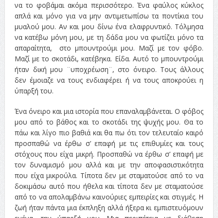
να το φοβάμαι ακόμα περισσότερο. Ένα φαύλος κύκλος
απλά και μόνο για να μην αντιμετωπίσω τα ποντίκια του
μυαλού μου. Αν και μου δίνω ένα ελαφρυντικό. Τόλμησα
να κατέβω μόνη μου, με τη δάδα μου να φωτίζει μόνο τα
απαραίτητα, στο μπουντρούμι μου. Μαζί με τον φόβο.
Μαζί με το σκοτάδι, κατέβηκα. Είδα. Αυτό το μπουντρούμι
ήταν δική μου ¨υποχρέωση¨, στο όνειρο. Τους άλλους
δεν έμοιαζε να τους ενδιαφέρει ή να τους αποκρούει η
ύπαρξή του.
Ένα όνειρο και μια ιστορία που επαναλαμβάνεται. Ο φόβος
μου από το βάθος και το σκοτάδι της ψυχής μου. Θα το
πάω και λίγο πιο βαθιά και θα πω ότι τον τελευταίο καιρό
προσπαθώ να έρθω σ’ επαφή με τις επιθυμίες και τους
στόχους που είχα μικρή. Προσπαθώ να έρθω σ’ επαφή με
τον δυναμισμό μου αλλά και με την αποφασιστικότητα
που είχα μικρούλα. Τίποτα δεν με σταματούσε από το να
δοκιμάσω αυτό που ήθελα και τίποτα δεν με σταματούσε
από το να απολαμβάνω καινούριες εμπειρίες και στιγμές. Η
ζωή ήταν πάντα μια έκπληξη αλλά ήξερα κι εμπιστευόμουν