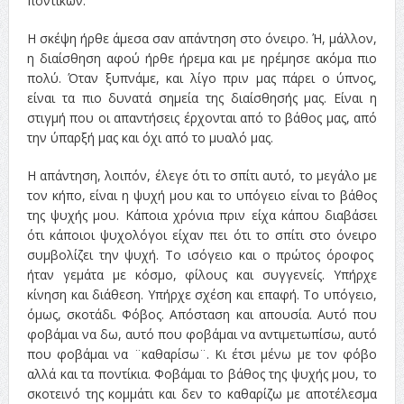
ποντικών.
Η σκέψη ήρθε άμεσα σαν απάντηση στο όνειρο. Ή, μάλλον,
η διαίσθηση αφού ήρθε ήρεμα και με ηρέμησε ακόμα πιο
πολύ. Όταν ξυπνάμε, και λίγο πριν μας πάρει ο ύπνος,
είναι τα πιο δυνατά σημεία της διαίσθησής μας. Είναι η
στιγμή που οι απαντήσεις έρχονται από το βάθος μας, από
την ύπαρξή μας και όχι από το μυαλό μας.
Η απάντηση, λοιπόν, έλεγε ότι το σπίτι αυτό, το μεγάλο με
τον κήπο, είναι η ψυχή μου και το υπόγειο είναι το βάθος
της ψυχής μου. Κάποια χρόνια πριν είχα κάπου διαβάσει
ότι κάποιοι ψυχολόγοι είχαν πει ότι το σπίτι στο όνειρο
συμβολίζει την ψυχή. Το ισόγειο και ο πρώτος όροφος
ήταν γεμάτα με κόσμο, φίλους και συγγενείς. Υπήρχε
κίνηση και διάθεση. Υπήρχε σχέση και επαφή. Το υπόγειο,
όμως, σκοτάδι. Φόβος. Απόσταση και απουσία. Αυτό που
φοβάμαι να δω, αυτό που φοβάμαι να αντιμετωπίσω, αυτό
που φοβάμαι να ¨καθαρίσω¨. Κι έτσι μένω με τον φόβο
αλλά και τα ποντίκια. Φοβάμαι το βάθος της ψυχής μου, το
σκοτεινό της κομμάτι και δεν το καθαρίζω με αποτέλεσμα