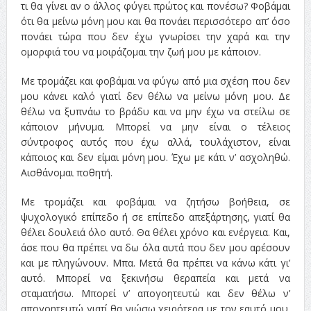
τι θα γίνει αν ο άλλος φύγει πρώτος και πονέσω? Φοβάμαι
ότι θα μείνω μόνη μου και θα πονάει περισσότερο απ’ όσο
πονάει τώρα που δεν έχω γνωρίσει την χαρά και την
ομορφιά του να μοιράζομαι την ζωή μου με κάποιον.
Με τρομάζει και φοβάμαι να φύγω από μια σχέση που δεν
μου κάνει καλό γιατί δεν θέλω να μείνω μόνη μου. Δε
θέλω να ξυπνάω το βράδυ και να μην έχω να στείλω σε
κάποιον μήνυμα. Μπορεί να μην είναι ο τέλειος
σύντροφος αυτός που έχω αλλά, τουλάχιστον, είναι
κάποιος και δεν είμαι μόνη μου. Έχω με κάτι ν’ ασχοληθώ.
Αισθάνομαι ποθητή.
Με τρομάζει και φοβάμαι να ζητήσω βοήθεια, σε
ψυχολογικό επίπεδο ή σε επίπεδο απεξάρτησης, γιατί θα
θέλει δουλειά όλο αυτό. Θα θέλει χρόνο και ενέργεια. Και,
άσε που θα πρέπει να δω όλα αυτά που δεν μου αρέσουν
και με πληγώνουν. Μπα. Μετά θα πρέπει να κάνω κάτι γι’
αυτό. Μπορεί να ξεκινήσω θεραπεία και μετά να
σταματήσω. Μπορεί ν’ απογοητευτώ και δεν θέλω ν’
απογοητευτώ γιατί θα νιώσω χειρότερα με τον εαυτό μου.