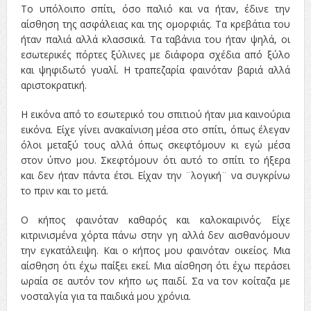
Το υπόλοιπο σπίτι, όσο παλιό και να ήταν, έδινε την
αίσθηση της ασφάλειας και της ομορφιάς. Τα κρεβάτια του
ήταν παλιά αλλά κλασσικά. Τα ταβάνια του ήταν ψηλά, οι
εσωτερικές πόρτες ξύλινες με διάφορα σχέδια από ξύλο
και ψηφιδωτό γυαλί. Η τραπεζαρία φαινόταν βαριά αλλά
αριστοκρατική.
Η εικόνα από το εσωτερικό του σπιτιού ήταν μια καινούρια
εικόνα. Είχε γίνει ανακαίνιση μέσα στο σπίτι, όπως έλεγαν
όλοι μεταξύ τους αλλά όπως σκεφτόμουν κι εγώ μέσα
στον ύπνο μου. Σκεφτόμουν ότι αυτό το σπίτι το ήξερα
και δεν ήταν πάντα έτσι. Είχαν την ¨λογική¨ να συγκρίνω
το πριν και το μετά.
Ο κήπος φαινόταν καθαρός και καλοκαιρινός. Είχε
κιτρινισμένα χόρτα πάνω στην γη αλλά δεν αισθανόμουν
την εγκατάλειψη. Και ο κήπος μου φαινόταν οικείος. Μια
αίσθηση ότι έχω παίξει εκεί. Μια αίσθηση ότι έχω περάσει
ωραία σε αυτόν τον κήπο ως παιδί. Σα να τον κοίταζα με
νοσταλγία για τα παιδικά μου χρόνια.