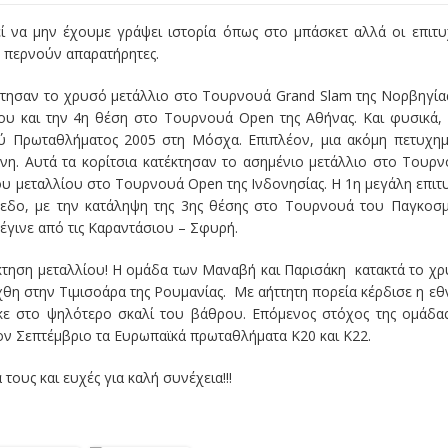
 να μην έχουμε γράψει ιστορία όπως στο μπάσκετ αλλά οι επιτυ
ν περνούν απαρατήρητες.
κτησαν το χρυσό μετάλλιο στο Τουρνουά Grand Slam της Νορβηγία
υ και την 4η θέση στο Τουρνουά Open της Αθήνας. Και φυσικά,
ύ Πρωταθλήματος 2005 στη Μόσχα. Επιπλέον, μια ακόμη πετυχη
νη. Αυτά τα κορίτσια κατέκτησαν το ασημένιο μετάλλιο στο Τουρ
νου μεταλλίου στο Τουρνουά Open της Ινδονησίας. Η 1η μεγάλη επιτ
ίπεδο, με την κατάληψη της 3ης θέσης στο Τουρνουά του Παγκοσ
γινε από τις Καραντάσιου – Σφυρή.
κτηση μεταλλίου! Η ομάδα των Μαναβή και Παρισάκη κατακτά το χ
η στην Τιμισοάρα της Ρουμανίας. Με αήττητη πορεία κέρδισε η εθ
ηκε στο ψηλότερο σκαλί του βάθρου. Επόμενος στόχος της ομάδα
ν Σεπτέμβριο τα Ευρωπαϊκά πρωταθλήματα Κ20 και Κ22.
ους και ευχές για καλή συνέχεια!!!