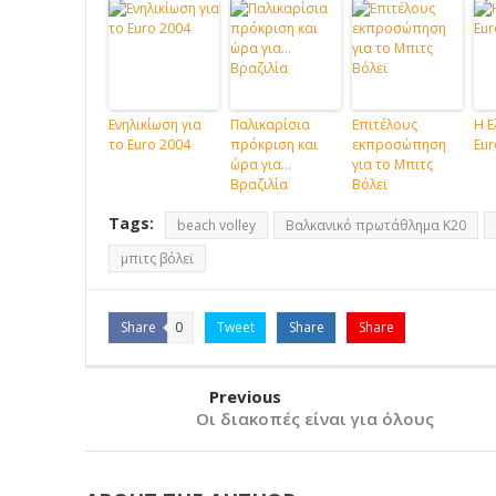
Ενηλικίωση για
Παλικαρίσια
Επιτέλους
Η Ε
το Euro 2004
πρόκριση και
εκπροσώπηση
Eur
ώρα για…
για το Μπιτς
Βραζιλία
Βόλεϊ
Tags:
beach volley
Βαλκανικό πρωτάθλημα Κ20
μπιτς βόλεϊ
Share
0
Tweet
Share
Share
Previous
Οι διακοπές είναι για όλους