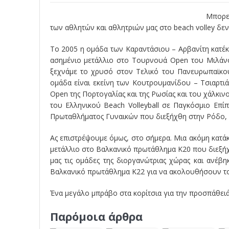
Μπορεί
των αθλητών και αθλητριών μας στο beach volley δε
Το 2005 η ομάδα των Καραντάσιου – Αρβανίτη κατέ
ασημένιο μετάλλιο στο Τουρνουά Open του Μιλάνο
ξεχνάμε το χρυσό στον Τελικό του Πανευρωπαϊκο
ομάδα είναι εκείνη των Κουτρουμανίδου – Τσιαρτιά
Open της Πορτογαλίας και της Ρωσίας και του χάλκι
του Ελληνικού Beach Volleyball σε Παγκόσμιο Επ
Πρωταθλήματος Γυναικών που διεξήχθη στην Ρόδο, έ
Ας επιστρέψουμε όμως, στο σήμερα. Μια ακόμη κατά
μετάλλιο στο Βαλκανικό πρωτάθλημα Κ20 που διεξήχθ
μας τις ομάδες της διοργανώτριας χώρας και ανέβ
Βαλκανικό πρωτάθλημα Κ22 για να ακολουθήσουν το
Ένα μεγάλο μπράβο στα κορίτσια για την προσπάθειά τ
Παρόμοια άρθρα