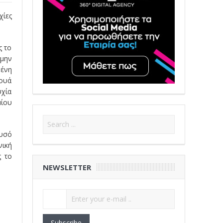
χίες
ς το
 μην
μένη
νουά
υχία
μίου
ρυσό
νική
ς το
NEWSLETTER
Subscribe