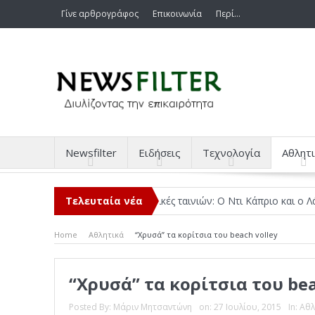
Γίνε αρθρογράφος
Επικοινωνία
Περί…
Newsfilter
Ειδήσεις
Τεχνολογία
Αθλητι
ιάβασα μέσα στο 2025
Τελευταία νέα
Κριτικές ταινιών: Ο Ντι Κάπριο και ο Λάνθιμ
Home
Αθλητικά
“Χρυσά” τα κορίτσια του beach volley
“Χρυσά” τα κορίτσια του bea
Posted By:
Μάριν Μητσαντώνη
on:
27 Ιουλίου, 2015
In:
Αθλ