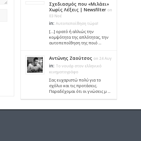
Σχεδιασμός που «Μιλάει»
Χωρίς Λέξεις | Newsfilter
on
03 Νοέ
in:
Αυτοπεποίθηση τώρα!
[…] ορατό ή αλλιώς την
κομψότητα της απλότητας, την
αυτοπεποίθηση της ποιό ...
Αντώνης Ζαούτσος
on 24 Αυγ
in:
Το νουάρ στον ελληνικό
κινηματογράφο
Σας ευχαριστώ πολύ για το
σχόλιο και τις προτάσεις.
Παραδέχομαι ότι οι γνώσεις μ ...