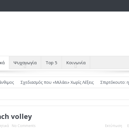
κά
Ψυχαγωγία
Top 5
Κοινωνία
ος
Σχεδιασμός που «Μιλάει» Χωρίς Λέξεις
Σπιρτόκουτο: η απόλ
ch volley
ητικά
No Comments
Εκτύπωση
E