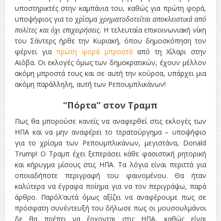
υποστηρικτές στην καμπάνια του, καθώς για πρώτη φορά,
υποψήφιος για το χρίσμα
χρηματοδοτείται αποκλειστικά από
πολίτες και όχι επιχειρήσεις.
Η τελευταία επικοινωνιακή νίκη
του Σάντερς ήρθε την Κυριακή, όπου δημοσκόπηση τον
φέρνει για
πρώτη φορά μπροστά
από τη Χίλαρι στην
Αϊόβα. Οι εκλογές όμως των δημοκρατικών, έχουν μέλλον
ακόμη μπροστά τους και σε αυτή την κούρσα, υπάρχει μια
ακόμη παράλληλη, αυτή των Ρεπουμπλικάνων!
“Πόρτα” στον Τραμπ
Πως θα μπορούσε κανείς να αναφερθεί στις εκλογές των
ΗΠΑ και να μην αναφέρει το τερατούργημα – υποψήφιο
για το χρίσμα των Ρεπουμπλικάνων, μεγιστάνα, Donald
Trump! Ο Τραμπ έχει ξεπεράσει κάθε φασιστική ρητορική
και κήρυγμα μίσους στις ΗΠΑ. Τα λόγια είναι περιττά για
οποιαδήποτε περιγραφή του φαινομένου. Θα ήταν
καλύτερα να έγραφα ποίημα για να τον περιγράψω, παρά
άρθρο. Παρόλ’αυτά όμως αξίζει να αναφέρουμε πως σε
πρόσφατη συνέντευξή του δήλωσε πως οι μουσουλμάνοι
δε θα πρέπει να έρχονται στις ΗΠΑ, καθώς είναι