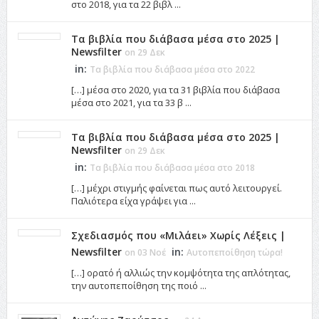
στο 2018, για τα 22 βιβλ ...
Τα βιβλία που διάβασα μέσα στο 2025 |
Newsfilter
on 29 Δεκ
in:
Τα βιβλία που διάβασα μέσα στο 2022
[…] μέσα στο 2020, για τα 31 βιβλία που διάβασα
μέσα στο 2021, για τα 33 β ...
Τα βιβλία που διάβασα μέσα στο 2025 |
Newsfilter
on 29 Δεκ
in:
Τα βιβλία που διάβασα μέσα στο 2018
[…] μέχρι στιγμής φαίνεται πως αυτό λειτουργεί.
Παλιότερα είχα γράψει για ...
Σχεδιασμός που «Μιλάει» Χωρίς Λέξεις |
Newsfilter
in:
on 03 Νοέ
Αυτοπεποίθηση τώρα!
[…] ορατό ή αλλιώς την κομψότητα της απλότητας,
την αυτοπεποίθηση της ποιό ...