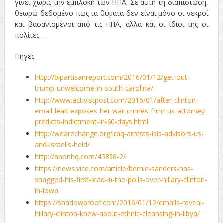
γίνει χωρίς την εμπλοκή των ΗΠΑ. Σε αυτή τη διαπίστωση,
θεωρώ δεδομένο πως τα θύματα δεν είναι μόνο οι νεκροί
και βασανισμένοι από τις ΗΠΑ, αλλά και οι ίδιοι της οι
πολίτες…
Πηγές:
http://bipartisanreport.com/2016/01/12/get-out-
trump-unwelcome-in-south-carolina/
http://www.activistpost.com/2016/01/after-clinton-
email-leak-exposes-her-war-crimes-frmr-us-attorney-
predicts-indictment-in-60-days.html
http://wearechange.org/iraq-arrests-isis-advisors-us-
and-israelis-held/
http://anonhq.com/45858-2/
https://news.vice.com/article/bernie-sanders-has-
snagged-his-first-lead-in-the-polls-over-hillary-clinton-
in-iowa
https://shadowproof.com/2016/01/12/emails-reveal-
hillary-clinton-knew-about-ethnic-cleansing-in-libya/