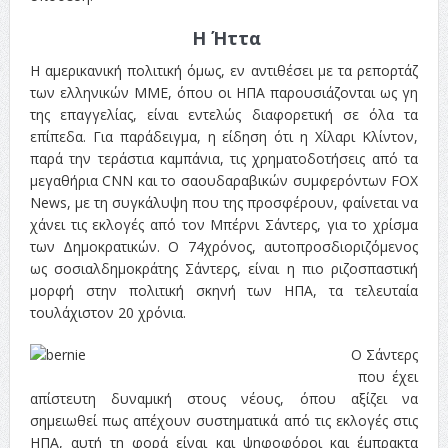
Η Ήττα
Η αμερικανική πολιτική όμως, εν αντιθέσει με τα ρεπορτάζ
των ελληνικών ΜΜΕ, όπου οι ΗΠΑ παρουσιάζονται ως γη
της επαγγελίας, είναι εντελώς διαφορετική σε όλα τα
επίπεδα. Για παράδειγμα, η είδηση ότι η Χίλαρι Κλίντον,
παρά την τεράστια καμπάνια, τις χρηματοδοτήσεις από τα
μεγαθήρια CNN και το σαουδαραβικών συμφερόντων FOX
News, με τη συγκάλυψη που της προσφέρουν, φαίνεται να
χάνει τις εκλογές από τον Μπέρνι Σάντερς, για το χρίσμα
των Δημοκρατικών. Ο 74χρόνος, αυτοπροσδιοριζόμενος
ως σοσιαλδημοκράτης Σάντερς, είναι η πιο ριζοσπαστική
μορφή στην πολιτική σκηνή των ΗΠΑ, τα τελευταία
τουλάχιστον 20 χρόνια.
Ο Σάντερς
που έχει
απίστευτη δυναμική στους νέους, όπου αξίζει να
σημειωθεί πως απέχουν συστηματικά από τις εκλογές στις
ΗΠΑ, αυτή τη φορά είναι και ψηφοφόροι και έμπρακτα