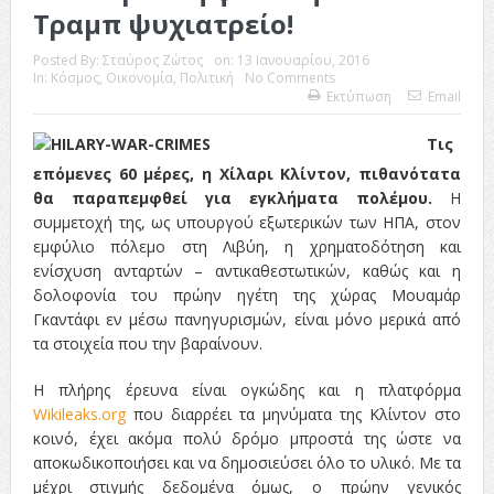
Τραμπ ψυχιατρείο!
Posted By:
Σταύρος Ζώτος
on:
13 Ιανουαρίου, 2016
In:
Κόσμος
,
Οικονομία
,
Πολιτική
No Comments
Εκτύπωση
Email
Τις
επόμενες 60 μέρες, η Χίλαρι Κλίντον, πιθανότατα
θα παραπεμφθεί για εγκλήματα πολέμου.
Η
συμμετοχή της, ως υπουργού εξωτερικών των ΗΠΑ, στον
εμφύλιο πόλεμο στη Λιβύη, η χρηματοδότηση και
ενίσχυση ανταρτών – αντικαθεστωτικών, καθώς και η
δολοφονία του πρώην ηγέτη της χώρας Μουαμάρ
Γκαντάφι εν μέσω πανηγυρισμών, είναι μόνο μερικά από
τα στοιχεία που την βαραίνουν.
Η πλήρης έρευνα είναι ογκώδης και η πλατφόρμα
Wikileaks.org
που διαρρέει τα μηνύματα της Κλίντον στο
κοινό, έχει ακόμα πολύ δρόμο μπροστά της ώστε να
αποκωδικοποιήσει και να δημοσιεύσει όλο το υλικό. Με τα
μέχρι στιγμής δεδομένα όμως, ο πρώην γενικός