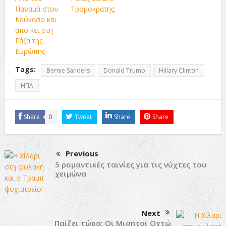
Παναμά στον
Τρομοκράτης;
Καύκασο και
από κει στη
Γάζα της
Ευρώπης
Tags:
Bernie Sanders
Donald Trump
Hillary Clinton
ΗΠΑ
Share
0
Tweet
Share
Share
Previous
5 ρομαντικές ταινίες για τις νύχτες του
χειμώνα
Next
Παίζει τώρα: Οι Μισητοί Οχτώ