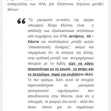
εισαγγελέας των ΗΠΑ, Joe DiGenova, δηλώνει μεταξύ
άλλων:
“Τα μηνύματα (e-mails) της πρώην
υπουργού, Χίλαρι Κλίντον, είναι η
απόδειξη των εξωδικαστικών εκτελέσεων
από συμμάχους των ΗΠΑ
, αντάρτες, Αλ –
Κάιντα
και συνδεδεμένες μεταξύ αυτών
“επαναστατικές δυνάμεις”, ακόμα και
τεκμηρίωση ότι τα κίνητρα της Δύσης,
στην εμπλοκή μεταξύ των αντιμαχόμενων
πλευρών με τη Λιβύη,
είχε να κάνει
περισσότερο με το χρυσό, το ασήμι και
το πετρέλαιο, παρά για οτιδήπ
οτε άλλο.
Το πιο κρίσιμο, διότι αυτά τα στοιχεία
παρουσιάστηκαν σε μηνύματα
ηλεκτρονικού ταχυδρομείου που
απευθύνονται στην Κλίντον, είναι ότι η
υπουργός τα γνώριζε όλα αυτά – αλλά δεν
έκανε τίποτα για να σημάνουμε