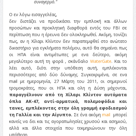
συναγερμό.”
Ο εν λόγω εισαγγελέας,
δεν διστάζει να προδικάσει την εμπλοκή και άλλων
προσώπων και προκλητική διαφθορά εντός του FBI σε
περίπτωση που η έρευνα δεν ολοκληρωθεί. Ακόμη, τονίζει
πως, αν η Χίλαρι Κλίντον δεν παραπεμφθεί στο ανώτατο
δικαστήριο για εγκλήματα πολέμου, αυτό θα σημαίνει πως
οι ΗΠΑ είναι αντιμέτωπες με ενα δεύτερο, ακόμη
μεγαλύτερο αυτή τη φορά , σκάνδαλο
WaterGate
. Και το
λέει αυτό, διότι στην υπόθεση αυτή, εμπλέκονται
περισσότερες από δύο δύναμης. Συγκεκριμένα, σε ενα
mail με ημερομηνία, 27 Μάρτη του 2011, οι σημερινοί
τρομοκράτες, που οι ΗΠΑ και ολη η Δύση μάχονται,
παραγγέλνουν από τη Χίλαρι Κλίντον αυτόματα
όπλα ΑΚ-47, αντί-αρματικά, πολεμοφόδια και
τανκς, εμπλέκοντας στην όλη γραμμή εφοδιασμού
τη Γαλλία και την Αίγυπτο.
Σε ένα ακόμη
mail
μπορεί
κανείς να δει και τις αγοραπωλησίες χρυσού και ασημιού,
αλλά και άλλα στοιχεία που τεκμηριώνουν την όλη
υπόθεση.