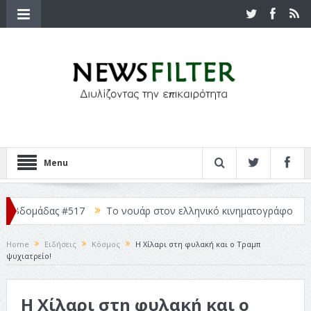
Menu
ομάδας #517
Το νουάρ στον ελληνικό κινηματογράφο
Η Φρο
Home
Ειδήσεις
Κόσμος
Η Χίλαρι στη φυλακή και ο Τραμπ
ψυχιατρείο!
Η Χίλαρι στη φυλακή και ο