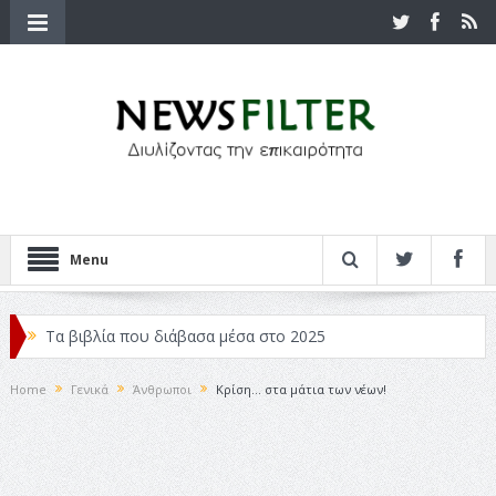
Menu
Τα βιβλία που διάβασα μέσα στο 2025
Κριτικές ταινιών: Ο Ντι Κάπριο και ο Λάνθιμος
Home
Γενικά
Άνθρωποι
Κρίση… στα μάτια των νέων!
Σχεδιασμός που «Μιλάει» Χωρίς Λέξεις
Σπιρτόκουτο: η απόλυτη αντισυμβατική καλοκαιρινή