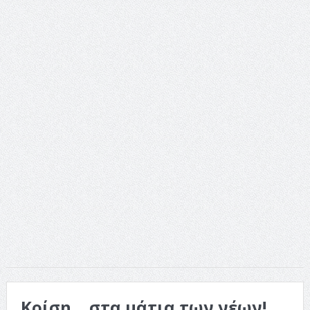
ταινία
Το Top 5 της εβδομάδας #517
Το νουάρ στον ελληνικό κινηματογράφο
Η Φροντίδα Έχει Πολλές Μορφές: Κι Όλες Σε Αφορούν
Τρία Βήματα Μπροστά για Σένα και την Επιχείρησή σου
Όψεις και Απόψεις
Αξίζει άραγε?
Κρίση… στα μάτια των νέων!