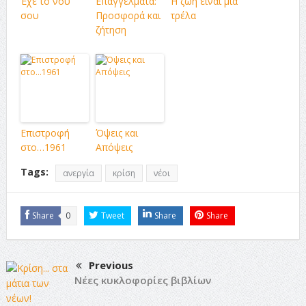
Έχε το νου
Επαγγέλματα:
Η ζωή ειναι μια
σου
Προσφορά και
τρέλα
ζήτηση
Επιστροφή
Όψεις και
στο…1961
Απόψεις
Tags:
ανεργία
κρίση
νέοι
Share
0
Tweet
Share
Share
Previous
Νέες κυκλοφορίες βιβλίων