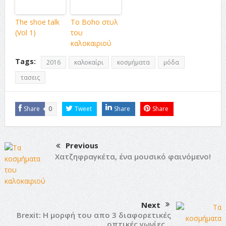
The shoe talk
Το Boho στυλ
(Vol 1)
του
καλοκαιριού
Tags:
2016
καλοκαίρι
κοσμήματα
μόδα
τασεις
Share
0
Tweet
Share
Share
Previous
Χατζηφραγκέτα, ένα μουσικό φαινόμενο!
Next
Brexit: Η μορφή του απο 3 διαφορετικές
οπτικές γωνίες…