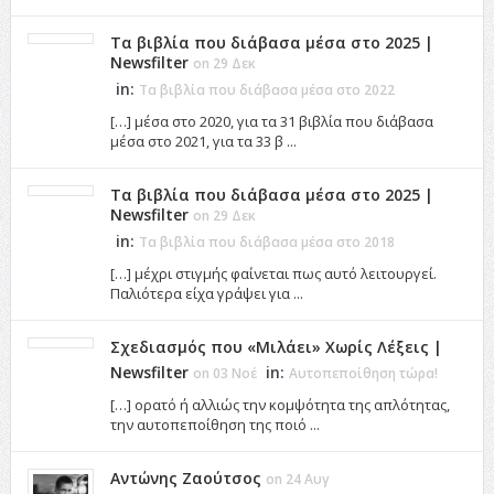
Τα βιβλία που διάβασα μέσα στο 2025 |
Newsfilter
on 29 Δεκ
in:
Τα βιβλία που διάβασα μέσα στο 2022
[…] μέσα στο 2020, για τα 31 βιβλία που διάβασα
μέσα στο 2021, για τα 33 β ...
Τα βιβλία που διάβασα μέσα στο 2025 |
Newsfilter
on 29 Δεκ
in:
Τα βιβλία που διάβασα μέσα στο 2018
[…] μέχρι στιγμής φαίνεται πως αυτό λειτουργεί.
Παλιότερα είχα γράψει για ...
Σχεδιασμός που «Μιλάει» Χωρίς Λέξεις |
Newsfilter
in:
on 03 Νοέ
Αυτοπεποίθηση τώρα!
[…] ορατό ή αλλιώς την κομψότητα της απλότητας,
την αυτοπεποίθηση της ποιό ...
Αντώνης Ζαούτσος
on 24 Αυγ