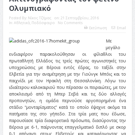
Ολυμπιακό
Posted By:
Νίκος Τζήμας
on:
21 Σεπτεμβρίου, 2016
In:
Αθλητικά
,
Ποδόσφαιρο
No Comments
Εκτύπωση
Email
Με
μεγάλο
ενδιαφέρον παρακολούθησαν οι φίλαθλοι του
πρωταθλητή Ελλάδος τις τρείς πρώτες αγωνιστηκές του
υποχρεώσεις με Βέροια εντός έδρας, το ταξίδι στην
Ελβετία για την αναμέτρηση με την Γιούνγκ Μπόις και το
παιχνίδι με τον Ηρακλή στη Θεσσαλονίκη. Λόγω του
ιδιαίτερου καλοκαιριού που πέρασαν οι πειραιώτες, με τον
αποκλεισμό από τη Μπερ Σεβά και τις δύο αλλαγές
προπονητών, η ομάδα περνούσε αργοπορημένα ένα
στάδιο “μονταρίσματος” κατά το οποίο έψαχνε ακόμα τα
πατήματα της στο γήπεδο. Στα τρία ματς που έδωσε,
παρουσίασε τρία διαφορετικά πρόσωπα, διασύροντας την
Βέροια με 6-1, παίρνοντας επαγγελματικό διπλό με σκορ
0-1 απέναντι στους Ελβετούς και καταφέρνοντας να