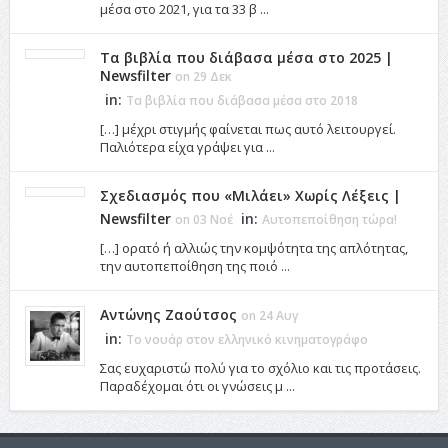
μέσα στο 2021, για τα 33 β ...
Τα βιβλία που διάβασα μέσα στο 2025 |
Newsfilter
on 29 Δεκ
in:
Τα βιβλία που διάβασα μέσα στο 2018
[…] μέχρι στιγμής φαίνεται πως αυτό λειτουργεί.
Παλιότερα είχα γράψει για ...
Σχεδιασμός που «Μιλάει» Χωρίς Λέξεις |
Newsfilter
in:
on 03 Νοέ
Αυτοπεποίθηση τώρα!
[…] ορατό ή αλλιώς την κομψότητα της απλότητας,
την αυτοπεποίθηση της ποιό ...
Αντώνης Ζαούτσος
on 24 Αυγ
in:
Το νουάρ στον ελληνικό κινηματογράφο
Σας ευχαριστώ πολύ για το σχόλιο και τις προτάσεις.
Παραδέχομαι ότι οι γνώσεις μ ...