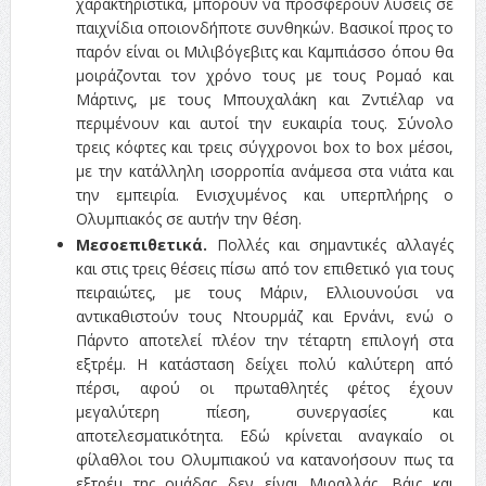
χαρακτηριστικά, μπορούν να προσφέρουν λύσεις σε
παιχνίδια οποιονδήποτε συνθηκών. Βασικοί προς το
παρόν είναι οι Μιλιβόγεβιτς και Καμπιάσσο όπου θα
μοιράζονται τον χρόνο τους με τους Ρομαό και
Μάρτινς, με τους Μπουχαλάκη και Ζντιέλαρ να
περιμένουν και αυτοί την ευκαιρία τους. Σύνολο
τρεις κόφτες και τρεις σύγχρονοι box to box μέσοι,
με την κατάλληλη ισορροπία ανάμεσα στα νιάτα και
την εμπειρία. Ενισχυμένος και υπερπλήρης ο
Ολυμπιακός σε αυτήν την θέση.
Μεσοεπιθετικά.
Πολλές και σημαντικές αλλαγές
και στις τρεις θέσεις πίσω από τον επιθετικό για τους
πειραιώτες, με τους Μάριν, Ελλιουνούσι να
αντικαθιστούν τους Ντουρμάζ και Ερνάνι, ενώ ο
Πάρντο αποτελεί πλέον την τέταρτη επιλογή στα
εξτρέμ. Η κατάσταση δείχει πολύ καλύτερη από
πέρσι, αφού οι πρωταθλητές φέτος έχουν
μεγαλύτερη πίεση, συνεργασίες και
αποτελεσματικότητα. Εδώ κρίνεται αναγκαίο οι
φίλαθλοι του Ολυμπιακού να κατανοήσουν πως τα
εξτρέμ της ομάδας δεν είναι Μιραλλάς, Βάις και