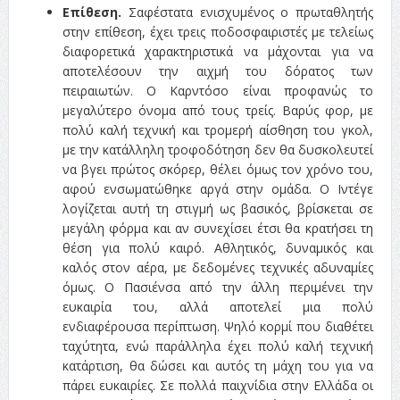
Επίθεση.
Σαφέστατα ενισχυμένος ο πρωταθλητής
στην επίθεση, έχει τρεις ποδοσφαιριστές με τελείως
διαφορετικά χαρακτηριστικά να μάχονται για να
αποτελέσουν την αιχμή του δόρατος των
πειραιωτών. Ο Καρντόσο είναι προφανώς το
μεγαλύτερο όνομα από τους τρείς. Βαρύς φορ, με
πολύ καλή τεχνική και τρομερή αίσθηση του γκολ,
με την κατάλληλη τροφοδότηση δεν θα δυσκολευτεί
να βγει πρώτος σκόρερ, θέλει όμως τον χρόνο του,
αφού ενσωματώθηκε αργά στην ομάδα. Ο Ιντέγε
λογίζεται αυτή τη στιγμή ως βασικός, βρίσκεται σε
μεγάλη φόρμα και αν συνεχίσει έτσι θα κρατήσει τη
θέση για πολύ καιρό. Αθλητικός, δυναμικός και
καλός στον αέρα, με δεδομένες τεχνικές αδυναμίες
όμως. Ο Πασιένσα από την άλλη περιμένει την
ευκαιρία του, αλλά αποτελεί μια πολύ
ενδιαφέρουσα περίπτωση. Ψηλό κορμί που διαθέτει
ταχύτητα, ενώ παράλληλα έχει πολύ καλή τεχνική
κατάρτιση, θα δώσει και αυτός τη μάχη του για να
πάρει ευκαιρίες. Σε πολλά παιχνίδια στην Ελλάδα οι