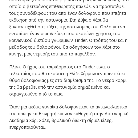
οποίο ο βετεράνος επιθεωρητής παλεύει να προστατέψει
τους συναδέλφους του από έναν δολοφόνο που επιζητά
εκδίκηση από την αστυνομία. Στη Δίψα ο Χάρι θα
ξαναενταχθεί στις τάξεις της αστυνομίας του Όσλο για να
εντοπίσει έναν σίριαλ κίλερ που σκοτώνει χρήστες του
κοινωνικού δικτύου γνωριμιών Tinder. Ο τρόπος του και η
μέθοδος του δολοφόνου θα οδηγήσουν τον Χάρι στο
κυνήγι μιας νέμεσής του από το παρελθόν.
Πλινκ: Ο ήχος του ταιριάσματος στο Tinder είναι ο
τελευταίος που θα ακούσει η Ελίζε Χέρμανσεν πριν πέσει
θύμα δολοφονίας μες στο διαμέρισμά της. Το νεκρό κορμί
της θα βρεθεί από την αστυνομία σημαδεμένο και
στραγγισμένο από το αίμα.
Όταν μια ακόμα γυναίκα δολοφονείται, τα αντανακλαστικά
του πρώην επιθεωρητή και νυν καθηγητή στην Αστυνομική
Ακαδημία Χάρι Χόλε, θρυλικού διώκτη σίριαλ κίλερ,
ενεργοποιούνται…