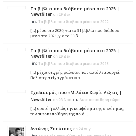
Τα βιβλία που διάβασα μέσα στο 2025 |
Newsfilter
on 29 Δεκ
in:
Τα βιβλία που διάβασα μέσα στο 2022
[…] μέσα στο 2020, για τα 31 βιβλία που διάβασα
μέσα στο 2021, για τα 33 β ...
Τα βιβλία που διάβασα μέσα στο 2025 |
Newsfilter
on 29 Δεκ
in:
Τα βιβλία που διάβασα μέσα στο 2018
[…] μέχρι στιγμής φαίνεται πως αυτό λειτουργεί.
Παλιότερα είχα γράψει για ...
Σχεδιασμός που «Μιλάει» Χωρίς Λέξεις |
Newsfilter
in:
on 03 Νοέ
Αυτοπεποίθηση τώρα!
[…] ορατό ή αλλιώς την κομψότητα της απλότητας,
την αυτοπεποίθηση της ποιό ...
Αντώνης Ζαούτσος
on 24 Αυγ
in: