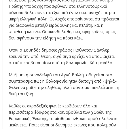
Πρώτης Υποδοχής προσφύγων στα ελληνοτουρκικά
σύνορα δολοφονείται έξω από έναν οίκο ανοχής σε μια
μικρή ελληνική πόλη. Οι Αρχές αποφαίνονται ότι πρόκειται
για διαφωνία μεταξύ ιερόδουλης και πελάτη, και η
υπόθεση κλείνει. Οι σκανδαλοθηρικές εφημερίδες, όμως,
δεν αφήνουν την είδηση να πέσει κάτω.
Όταν ο Σουηδός δημοσιογράφος Γιούναταν Σάντλερ
ερευνά την υπό- θεση, σιγά σιγά αρχίζει να υποψιάζεται
ότι κάτι κρύβεται πίσω από τη δολοφονία. Κάτι μεγάλο.
Μαζί με τη συνάδελφό του Αγνή Βαλλή, οδηγείται στο
συμπέρασμα πως η δολοφονία ήταν διαταγή από «ψηλά».
Θέλει να μάθει την αλήθεια, αλλά σύντομα απειλείται και η
δική του ζωή.
Καθώς οι ακροδεξιές φωνές κερδίζουν όλο και
περισσότερο έδαφος στα κοινοβούλια των χωρών της
Ευρωπαϊκής Ένωσης, το αίσθημα ανθρωπισμού ολοένα και
μειώνεται. Ποιες είναι οι δυνάμεις εκείνες που πολεμούν