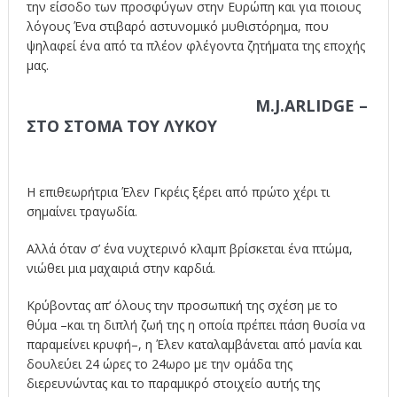
την είσοδο των προσφύγων στην Ευρώπη και για ποιους
λόγους Ένα στιβαρό αστυνομικό μυθιστόρημα, που
ψηλαφεί ένα από τα πλέον φλέγοντα ζητήματα της εποχής
μας.
M.J.ARLIDGE –
ΣΤΟ ΣΤΟΜΑ ΤΟΥ ΛΥΚΟΥ
Η επιθεωρήτρια Έλεν Γκρέις ξέρει από πρώτο χέρι τι
σημαίνει τραγωδία.
Αλλά όταν σ’ ένα νυχτερινό κλαμπ βρίσκεται ένα πτώμα,
νιώθει μια μαχαιριά στην καρδιά.
Κρύβοντας απ’ όλους την προσωπική της σχέση με το
θύμα –και τη διπλή ζωή της η οποία πρέπει πάση θυσία να
παραμείνει κρυφή–, η Έλεν καταλαμβάνεται από μανία και
δουλεύει 24 ώρες το 24ωρο με την ομάδα της
διερευνώντας και το παραμικρό στοιχείο αυτής της