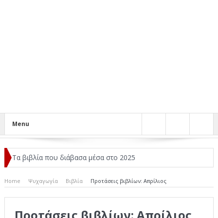
Menu
Τα βιβλία που διάβασα μέσα στο 2025
Κριτικές ταινιών: Ο Ντι Κάπριο και ο Λάνθιμος
Home
Ψυχαγωγία
Βιβλία
Προτάσεις βιβλίων: Απρίλιος
Σχεδιασμός που «Μιλάει» Χωρίς Λέξεις
Προτάσεις βιβλίων: Απρίλιος
Σπιρτόκουτο: η απόλυτη αντισυμβατική καλοκαιρινή ταινία