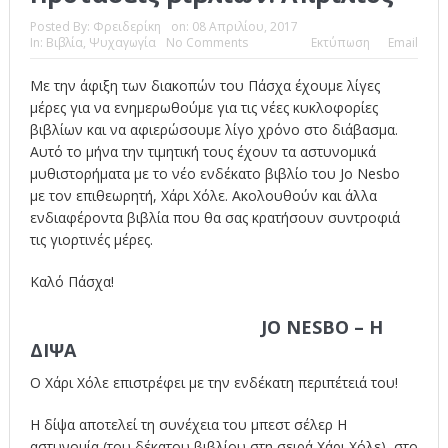
Το Top 5 της εβδομάδας #517
Posted By:
Φρειδερίκη
on:
08 Απριλίου, 2017
In:
Βιβλία
,
Ψυχαγωγία
No Comments
Εκτύπωση
Email
Το νουάρ στον ελληνικό κινηματογράφο
Με την άφιξη των διακοπών του Πάσχα έχουμε λίγες
Η Φροντίδα Έχει Πολλές Μορφές: Κι Όλες Σε Αφορούν
μέρες για να ενημερωθούμε για τις νέες κυκλοφορίες
βιβλίων και να αφιερώσουμε λίγο χρόνο στο διάβασμα.
Τρία Βήματα Μπροστά για Σένα και την Επιχείρησή σου
Αυτό το μήνα την τιμητική τους έχουν τα αστυνομικά
μυθιστορήματα με το νέο ενδέκατο βιβλίο του Jo Nesbo
Όψεις και Απόψεις
Αξίζει άραγε?
με τον επιθεωρητή, Χάρι Χόλε. Ακολουθούν και άλλα
ενδιαφέροντα βιβλία που θα σας κρατήσουν συντροφιά
τις γιορτινές μέρες.
Καλό Πάσχα!
JO NESBO – Η
ΔΙΨΑ
Ο Χάρι Χόλε επιστρέφει με την ενδέκατη περιπέτειά του!
Η δίψα αποτελεί τη συνέχεια του μπεστ σέλερ Η
αστυνομία (του δέκατου βιβλίου στη σειρά Χάρι Χόλε), στο