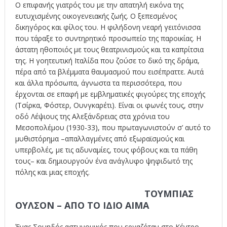
Ο επιφανής γιατρός του με την απατηλή εικόνα της
ευτυχισμένης οικογενειακής ζωής. Ο ξεπεσμένος
δικηγόρος και φίλος του. Η φιλήδονη νεαρή γειτόνισσα
που τάραξε το συντηρητικό προσωπείο της παροικίας. Η
άστατη ηθοποιός με τους θεατρινισμούς και τα καπρίτσια
της. Η γοητευτική Ιταλίδα που ζούσε το δικό της δράμα,
πέρα από τα βλέμματα θαυμασμού που εισέπραττε. Αυτά
και άλλα πρόσωπα, άγνωστα τα περισσότερα, που
έρχονται σε επαφή με εμβληματικές φιγούρες της εποχής
(Τσίρκα, Φόστερ, Ουνγκαρέτι). Είναι οι φωνές τους, στην
οδό Λέψιους της Αλεξάνδρειας στα χρόνια του
Μεσοπολέμου (1930-33), που πρωταγωνιστούν σ’ αυτό το
μυθιστόρημα –απαλλαγμένες από εξωραϊσμούς και
υπερβολές, με τις αδυναμίες, τους φόβους και τα πάθη
τους– και δημιουργούν ένα ανάγλυφο ψηφιδωτό της
πόλης και μιας εποχής.
ΤΟΥΜΠΙΑΣ
ΟΥΛΣΟΝ – ΑΠΟ ΤΟ ΙΔΙΟ ΑΙΜΑ
Ένας Σουηδός αστυνομικός που εργαζόταν στο Κέντρο