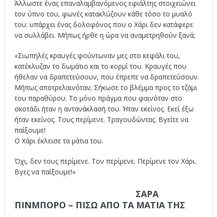
Άλλωστε ένας επαναλαμβανόμενος εφιάλτης στοιχειώνει
τον ύπνο του, φωνές κατακλύζουν κάθε τόσο το μυαλό
του: υπάρχει ένας δολοφόνος που ο Χάρι δεν κατάφερε
να συλλάβει. Μήπως ήρθε η ώρα να αναμετρηθούν ξανά;
«Σιωπηλές κραυγές φούντωναν μες στο κεφάλι του,
κατέκλυζαν το δωμάτιο και το κορμί του. Κραυγές που
ήθελαν να δραπετεύσουν, που έπρεπε να δραπετεύσουν.
Μήπως αποτρελαινόταν; Σήκωσε το βλέμμα προς το τζάμι
του παραθύρου. Το μόνο πράγμα που φαινόταν στο
σκοτάδι ήταν η αντανάκλασή του. Ήταν εκείνος. Εκεί έξω
ήταν εκείνος. Τους περίμενε. Τραγουδώντας. Βγείτε να
παίξουμε!
Ο Χάρι έκλεισε τα μάτια του.
Όχι, δεν τους περίμενε. Τον περίμενε. Περίμενε τον Χάρι.
Βγες να παίξουμε!»
ΣΑΡΑ
ΠΙΝΜΠΟΡΟ – ΠΙΣΩ ΑΠΟ ΤΑ ΜΑΤΙΑ ΤΗΣ