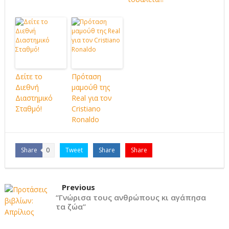
Δείτε το
Πρόταση
Διεθνή
μαμούθ της
Διαστημικό
Real για τον
Σταθμό!
Cristiano
Ronaldo
Share
0
Tweet
Share
Share
Previous
“Γνώρισα τους ανθρώπους κι αγάπησα
τα ζώα”