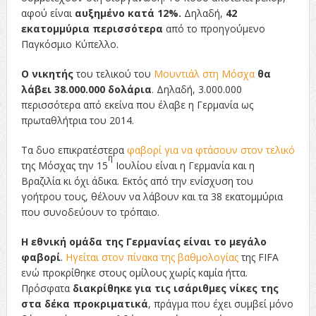
αφού είναι
αυξημένο κατά 12%.
Δηλαδή,
42
εκατομμύρια περισσότερα
από το προηγούμενο
Παγκόσμιο Κύπελλο.
Ο νικητής
του τελικού του
Μουντιάλ στη Μόσχα
θα
λάβει 38.000.000 δολάρια
. Δηλαδή, 3.000.000
περισσότερα από εκείνα που έλαβε η Γερμανία ως
πρωταθλήτρια του 2014.
Τα δυο επικρατέστερα
φαβορί για να φτάσουν στον τελικό
η
της Μόσχας την 15
Ιουλίου είναι η Γερμανία και η
Βραζιλία κι όχι άδικα. Εκτός από την ενίσχυση του
γοήτρου τους, θέλουν να λάβουν και τα 38 εκατομμύρια
που συνοδεύουν το τρόπαιο.
Η εθνική ομάδα της Γερμανίας είναι το μεγάλο
φαβορί
.
Ηγείται στον πίνακα της βαθμολογίας
της FIFA
ενώ προκρίθηκε στους ομίλους χωρίς καμία ήττα.
Πρόσφατα
διακρίθηκε για τις ισάριθμες νίκες της
στα δέκα προκριματικά
, πράγμα που έχει συμβεί μόνο