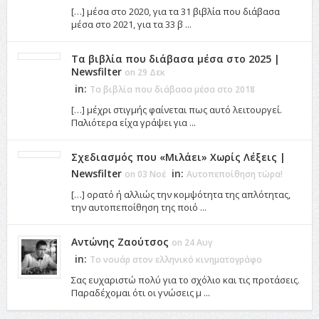
[…] μέσα στο 2020, για τα 31 βιβλία που διάβασα
μέσα στο 2021, για τα 33 β ...
Τα βιβλία που διάβασα μέσα στο 2025 |
Newsfilter
on 29 Δεκ
in:
Τα βιβλία που διάβασα μέσα στο 2018
[…] μέχρι στιγμής φαίνεται πως αυτό λειτουργεί.
Παλιότερα είχα γράψει για ...
Σχεδιασμός που «Μιλάει» Χωρίς Λέξεις |
Newsfilter
in:
on 03 Νοέ
Αυτοπεποίθηση τώρα!
[…] ορατό ή αλλιώς την κομψότητα της απλότητας,
την αυτοπεποίθηση της ποιό ...
Αντώνης Ζαούτσος
on 24 Αυγ
in:
Το νουάρ στον ελληνικό κινηματογράφο
Σας ευχαριστώ πολύ για το σχόλιο και τις προτάσεις.
Παραδέχομαι ότι οι γνώσεις μ ...