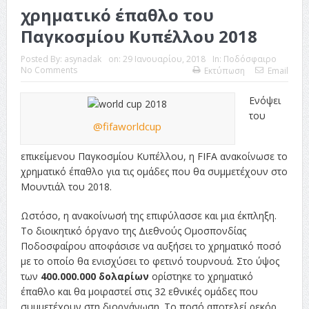
χρηματικό έπαθλο του
Παγκοσμίου Κυπέλλου 2018
Posted By:
asynadak
on:
29 Ιανουαρίου, 2018
In:
Ποδόσφαιρο
No Comments
Εκτύπωση
Email
Ενόψει
του
@fifaworldcup
επικείμενου Παγκοσμίου Κυπέλλου, η FIFA ανακοίνωσε το
χρηματικό έπαθλο για τις ομάδες που θα συμμετέχουν στο
Μουντιάλ του 2018.
Ωστόσο, η ανακοίνωσή της επιφύλασσε και μια έκπληξη.
Το διοικητικό όργανο της Διεθνούς Ομοσπονδίας
Ποδοσφαίρου αποφάσισε να αυξήσει το χρηματικό ποσό
με το οποίο θα ενισχύσει το φετινό τουρνουά. Στο ύψος
των
400.000.000 δολαρίων
ορίστηκε το χρηματικό
έπαθλο και θα μοιραστεί στις 32 εθνικές ομάδες που
συμμετέχουν στη διοργάνωση. Το ποσό αποτελεί ρεκόρ,