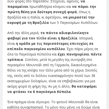
δύο φορές στο παρελθόν. Στοχεύει, αφενός,
να
παραμείνει
πρωταθλήτρια κόσμου και
να πάρει την
πρώτη θέση για δεύτερη συνεχή φορά
, όπως η
Βραζιλία και η Ιταλία, κι αφετέρου,
να μοιραστεί την
κορυφή με τη Βραζιλία
των 5 Παγκοσμίων Κυπέλλων.
Από την άλλη μεριά,
το πάντα αδιαφιλονίκητο
φαβορί για τον τίτλο είναι η Βραζιλία
. Ιστορικά,
είναι
η ομάδα με τις περισσότερες επιτυχίες σε
επίπεδο παγκοσμίου κυπέλλου
. Έχει πάρει μέρος σε
όλα τα Παγκόσμια Κύπελλα και
έχει πανηγυρίσει πέντε
τρόπαια
. Ωστόσο, μετά τη μεγάλη της συντριβή στο
περασμένο Μουντιάλ από τη Γερμανία, δικαιολογημένα
θέλει να της κλέψει τον τίτλο μέσα από τα χέρια. Σκοπός
της, εκτός από το διόλου ευκαταφρόνητο ποσό των 38
εκατομμυρίων δολαρίων, είναι να επιβεβαιώσει για μια
ακόμη φορά τη φήμη της. Αν μη τι άλλο,
θα καταφέρει
να φτάσει τα 6 παγκόσμια Κύπελα
.
Ένα πράγμα είναι σίγουρο. Το φετινό Μουντιάλ θα είναι
καθόλα συναρπαστικό. Το μόνο που μένει να δούμε είναι