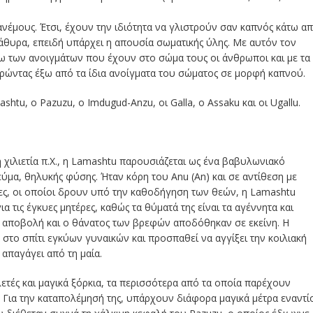
νέμους. Έτσι, έχουν την ιδιότητα να γλιστρούν σαν καπνός κάτω α
άθυρα, επειδή υπάρχει η απουσία σωματικής ύλης. Με αυτόν τον
σω των ανοιγμάτων που έχουν στο σώμα τους οι άνθρωποι και με τα
τρώντας έξω από τα ίδια ανοίγματα του σώματος σε μορφή καπνού.
htu, o Pazuzu, o Imdugud-Anzu, οι Galla, o Assaku και οι Ugallu.
 χιλιετία π.Χ., η Lamashtu παρουσιάζεται ως ένα βαβυλωνιακό
μα, θηλυκής φύσης. Ήταν κόρη του Anu (An) και σε αντίθεση με
ες, οι οποίοι δρουν υπό την καθοδήγηση των θεών, η Lamashtu
α τις έγκυες μητέρες, καθώς τα θύματά της είναι τα αγέννητα και
η αποβολή και ο θάνατος των βρεφών αποδόθηκαν σε εκείνη. Η
στο σπίτι εγκύων γυναικών και προσπαθεί να αγγίξει την κοιλιακή
 απαγάγει από τη μαία.
ετές και μαγικά ξόρκια, τα περισσότερα από τα οποία παρέχουν
. Για την καταπολέμησή της, υπάρχουν διάφορα μαγικά μέτρα εναντί