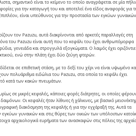
ιστα, σημαντικό είναι το κείμενο το οποίο αναγράφεται σε μία πήλι
ορίες για την καταγωγή του και αποτελεί ένα είδος αναφοράς για τ
Επιπλέον, είναι υπεύθυνος για την προστασία των εγκύων γυναικών
ίζουν τον Pazuzu, αυτά διακρίνονται από αρκετές παραλλαγές στη
κόνα του Pazuzu είναι αυτή που το κεφάλι του έχει ανθρωπόμορφα
ρύδια, γενειάδα και στρογγυλά εξογκώματα. Ο λαιμός έχει οριζόντιε
ακτικού, ενώ στην πλάτη έχει δύο ζεύγη φτερών.
ίδεται σε επιθετική στάση, με το δεξί του χέρι να είναι υψωμένο κα
ουν πολυάριθμα ειδώλια του Pazuzu, στα οποία το κεφάλι έχει
τό κατά των κακών πνευμάτων.
ρίως σε μικρές κεφαλές, κάποιες φορές διάτρητες, οι οποίες φέρου
αιμόνων. Οι κεφαλές ήταν λίθινες ή χάλκινες, με βασικό μειονέκτη
γραφική διακόσμηση της κεφαλής ή για την εγχάραξή της. Αυτά τα
εγκύων γυναικών και στις θύρες των οικιών των υπόλοιπων κατοί
τοιχα αρχαιολογικά ευρήματα των ανασκαφών στις πόλεις της αρχαί