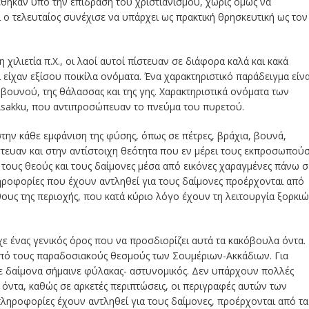
έθηκαν υπό την επίδραση του χριστιανισμού, χωρίς όμως να
 ο τελευταίος συνέχισε να υπάρχει ως πρακτική θρησκευτική ως τον
 χιλιετία π.Χ., οι λαοί αυτοί πίστευαν σε διάφορα καλά και κακά
 είχαν εξίσου ποικίλα ονόματα. Ένα χαρακτηριστικό παράδειγμα είνα
βουνού, της θάλασσας και της γης. Χαρακτηριστικά ονόματα των
Asakku, που αντιπροσώπευαν το πνεύμα του πυρετού.
ην κάθε εμφάνιση της φύσης, όπως σε πέτρες, βράχια, βουνά,
ίστευαν και στην αντίστοιχη θεότητα που εν μέρει τους εκπροσωπούσ
 τους θεούς και τους δαίμονες μέσα από εικόνες χαραγμένες πάνω σ
πληροφορίες που έχουν αντληθεί για τους δαίμονες προέρχονται από
υς της περιοχής, που κατά κύριο λόγο έχουν τη λειτουργία ξορκι
ε ένας γενικός όρος που να προσδιορίζει αυτά τα κακόβουλα όντα.
από τους παραδοσιακούς θεσμούς των Σουμέριων-Ακκάδιων. Για
 σε δαίμονα σήμαινε φύλακας- αστυνομικός. Δεν υπάρχουν πολλές
τα, καθώς σε αρκετές περιπτώσεις, οι περιγραφές αυτών των
 πληροφορίες έχουν αντληθεί για τους δαίμονες, προέρχονται από τα