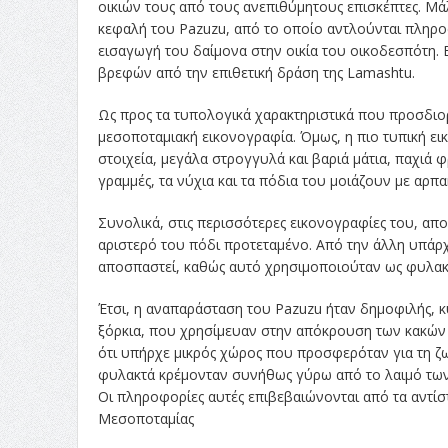
οικιών τους από τους ανεπιθύμητους επισκέπτες. Μάλ
κεφαλή του Pazuzu, από το οποίο αντλούνται πληροφ
εισαγωγή του δαίμονα στην οικία του οικοδεσπότη. 
βρεφών από την επιθετική δράση της Lamashtu.
Ως προς τα τυπολογικά χαρακτηριστικά που προσδιορ
μεσοποταμιακή εικονογραφία. Όμως, η πιο τυπική ει
στοιχεία, μεγάλα στρογγυλά και βαριά μάτια, παχιά φ
γραμμές, τα νύχια και τα πόδια του μοιάζουν με αρπ
Συνολικά, στις περισσότερες εικονογραφίες του, αποδ
αριστερό του πόδι προτεταμένο. Από την άλλη υπάρχ
αποσπαστεί, καθώς αυτό χρησιμοποιούταν ως φυλακ
Έτσι, η αναπαράσταση του Pazuzu ήταν δημοφιλής, κυ
ξόρκια, που χρησίμευαν στην απόκρουση των κακών δ
ότι υπήρχε μικρός χώρος που προσφερόταν για τη ζω
φυλακτά κρέμονταν συνήθως γύρω από το λαιμό των 
Οι πληροφορίες αυτές επιβεβαιώνονται από τα αντίσ
Μεσοποταμίας