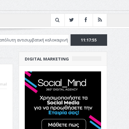
συμβατική καλοκαιρινή ταινία
Το Top 5 της εβδομάδας #517
11:17:57
DIGITAL MARKETING
mail