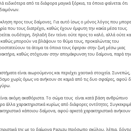
 ειδικότερα από τα διάφορα μαγικά ξόρκια, τα όποια φαίνεται ότι
δαιμόνων.
κληση προς τους δαίμονες. Για αυτό ίσως ο μόνος λόγος που μπορε
ρία που τους διατρέχει, καθώς έχουν έμφυτη την κακία μέσα τους.
ίται ουδέτερη, δηλαδή δεν τείνει ούτε προς το καλό, αλλά ούτε κα
υς, καθώς μπορούν να βλάψουν το θύμα τους, προκαλώντας του
ροστατεύουν τα άτομα τα όποια τους έφεραν στην ζωή μέσω μιας
αρακτήρα, καθώς στόχευαν στην απομάκρυνση του δαίμονα, παρά τη
στήματα είναι αιωρούμενος και περιέχει χαοτικά στοιχεία. Συνεπώς,
όσμο χωρίς όμως να ανήκουν σε καμιά από τις δυο σφαίρες, αφού 
ιγύρω.
είναι ακόμη ακαθόριστα. Το σώμα τους είναι κατά βάση ανθρώπινο
α άλλα χαρακτηριστικά κυρίως από διάφορες οντότητες. Συγκεκριμέ
ακτηριστικό κάποιου δαίμονα, αφού αρκετά χαρακτηριστικά ανήκουν 
τηριστικά της με το δαίμονα Pazuzu (πρόσωπο σκύλου, λέπια, δόντι