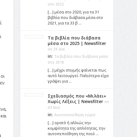
στο 2022
[…] μέσα στο 2020, για τα 31
βιβλία που διάβασα μέσα στο
ί
2021, για τα 33 β ...
ι
Τα βιβλία που διάβασα
μέσα στο 2025 | Newsfilter
on 29 Δεκ
in:
ν
Τα βιβλία που διάβασα μέσα
στο 2018
[…] μέχρι στιγμής φαίνεται πως
αυτό λειτουργεί. Παλιότερα είχα
 οι
γράψει για ...
δεν
Σχεδιασμός που «Μιλάει»
Χωρίς Λέξεις | Newsfilter
on
03 Νοέ
να,
in:
Αυτοπεποίθηση τώρα!
και
[…] ορατό ή αλλιώς την
κομψότητα της απλότητας, την
αυτοπεποίθηση της ποιό ...
α