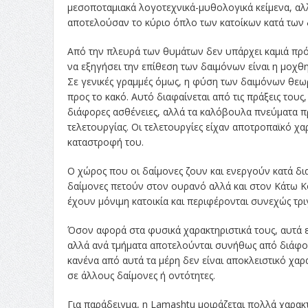
μεσοποταμιακά λογοτεχνικά-μυθολογικά κείμενα, αλλά
αποτελούσαν το κύριο όπλο των κατοίκων κατά των 
Από την πλευρά των θυμάτων δεν υπάρχει καμιά πρό
να εξηγήσει την επίθεση των δαιμόνων είναι η μοχθη
Σε γενικές γραμμές όμως, η φύση των δαιμόνων θεωρε
προς το κακό. Αυτό διαφαίνεται από τις πράξεις το
διάφορες ασθένειες, αλλά τα καλόβουλα πνεύματα π
τελετουργίας. Οι τελετουργίες είχαν αποτροπαϊκό χ
καταστροφή του.
Ο χώρος που οι δαίμονες ζουν και ενεργούν κατά δια
δαίμονες πετούν στον ουρανό αλλά και στον Κάτω Κ
έχουν μόνιμη κατοικία και περιφέρονται συνεχώς τρ
Όσον αφορά στα φυσικά χαρακτηριστικά τους, αυτά 
αλλά ανά τμήματα αποτελούνται συνήθως από διάφορ
κανένα από αυτά τα μέρη δεν είναι αποκλειστικό χαρ
σε άλλους δαίμονες ή οντότητες.
Για παράδειγμα, η Lamashtu μοιράζεται πολλά χαρακ