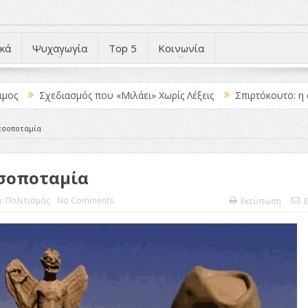
κά
Ψυχαγωγία
Top 5
Κοινωνία
ιασμός που «Μιλάει» Χωρίς Λέξεις
Σπιρτόκουτο: η απόλυτη αντι
εσοποταμία
εσοποταμία
n:
Πολιτισμός
No Comments
Εκτύπωση
E