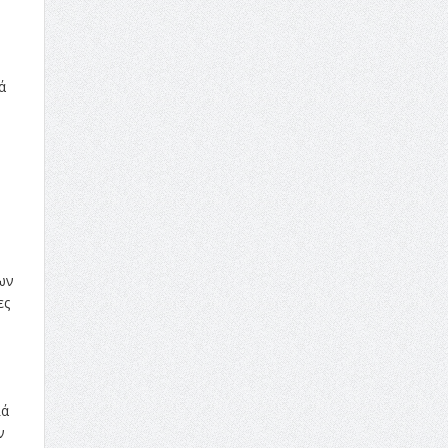
ά
ων
ες
λά
ν