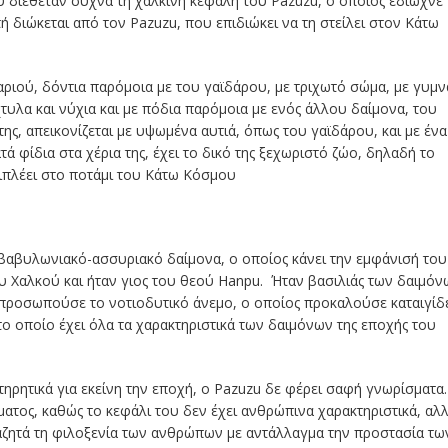
ου διέθεταν συχνά τη χάλκινη κεφαλή του Pazuzu, ο οποίος έδιωχνε
 διώκεται από τον Pazuzu, που επιδιώκει να τη στείλει στον Κάτω
ριού, δόντια παρόμοια με του γαϊδάρου, με τριχωτό σώμα, με γυμν
τυλα και νύχια και με πόδια παρόμοια με ενός άλλου δαίμονα, του
ης, απεικονίζεται με υψωμένα αυτιά, όπως του γαϊδάρου, και με ένα
τά φίδια στα χέρια της, έχει το δικό της ξεχωριστό ζώο, δηλαδή το
επιπλέει στο ποτάμι του Κάτω Κόσμου
 βαβυλωνιακό-ασσυριακό δαίμονα, ο οποίος κάνει την εμφάνισή του
υ Χαλκού και ήταν γιος του θεού Hanpu. Ήταν βασιλιάς των δαιμόν
κπροσωπούσε το νοτιοδυτικό άνεμο, ο οποίος προκαλούσε καταιγίδ
 το οποίο έχει όλα τα χαρακτηριστικά των δαιμόνων της εποχής του
τηρητικά για εκείνη την εποχή, ο Pazuzu δε φέρει σαφή γνωρίσματα.
ματος, καθώς το κεφάλι του δεν έχει ανθρώπινα χαρακτηριστικά, αλ
αναζητά τη φιλοξενία των ανθρώπων με αντάλλαγμα την προστασία τω