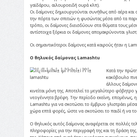
γαϊδάρου, αιλουροειδή ουρά κλπ).
Οι δαίμονες δημιουργούνται συνήθως από αέρα και α
την πόρτα των σπιτιών η φυσώντας μέσα από τα παρ
τρόπο, οι δαίμονες διεισδύουν στα θύματα τους μέ
αντίστοιχα ξόρκια οι δαίμονες απομακρύνονται γλισ
Οι σημαντικότεροι δαίμονες κατά καιρούς ήταν η Lamas
Ο θηλυκός δαίμονας Lamashtu
Κατά την πρώτη
κακόβουλο πνεύ
άλλους δαίμον
κινείται μόνη της. Αποτελεί το μεγαλύτερο φόβητρο γι
νεογέννητα βρέφη. Την περίοδο εκείνη, επομένως, 
Lamashtu για να σκοτώσει το έμβρυο γλιστράει μέσα 
χώρα επτά φορές, ώστε να σκοτώσει το παιδί ή να το
Ο θηλυκός αυτός δαίμονας αναφέρεται σε πολλές τελ
πληροφορίες για την περιγραφή της και τη δράση της