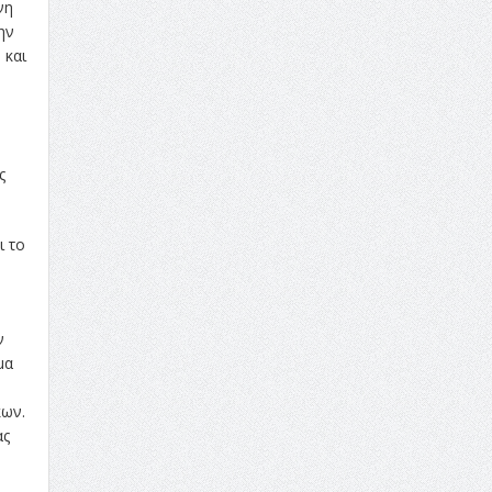
νη
ην
 και
ς
ι το
ν
μα
κων.
ας