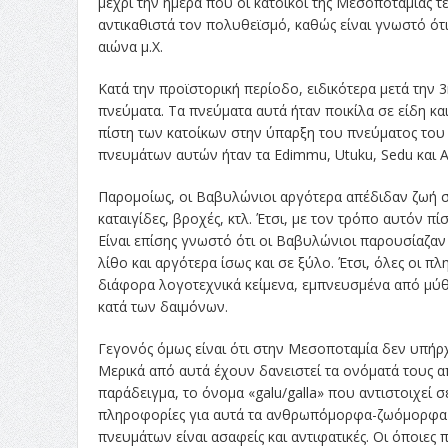
μέχρι την ημέρα που οι κάτοικοι της Μεσοποταμίας τ
αντικαθιστά τον πολυθεϊσμό, καθώς είναι γνωστό ότι
αιώνα μ.Χ.
Κατά την προϊστορική περίοδο, ειδικότερα μετά την 3η
πνεύματα. Τα πνεύματα αυτά ήταν ποικίλα σε είδη και
πίστη των κατοίκων στην ύπαρξη του πνεύματος του 
πνευμάτων αυτών ήταν τα Edimmu, Utuku, Sedu και 
Παρομοίως, οι Βαβυλώνιοι αργότερα απέδιδαν ζωή στ
καταιγίδες, βροχές, κτλ. Έτσι, με τον τρόπο αυτόν π
Είναι επίσης γνωστό ότι οι Βαβυλώνιοι παρουσίαζαν
λίθο και αργότερα ίσως και σε ξύλο. Έτσι, όλες οι 
διάφορα λογοτεχνικά κείμενα, εμπνευσμένα από μύθο
κατά των δαιμόνων.
Γεγονός όμως είναι ότι στην Μεσοποταμία δεν υπήρχ
Μερικά από αυτά έχουν δανειστεί τα ονόματά τους 
παράδειγμα, το όνομα «galu/galla» που αντιστοιχεί
πληροφορίες για αυτά τα ανθρωπόμορφα-ζωόμορφα όν
πνευμάτων είναι ασαφείς και αντιφατικές. Οι όποιες