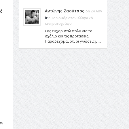
Αντώνης Ζαούτσος
πό
on 24 Αυγ
in:
Το νουάρ στον ελληνικό
κινηματογράφο
Σας ευχαριστώ πολύ για το
σχόλιο και τις προτάσεις.
Παραδέχομαι ότι οι γνώσεις μ ...
ον