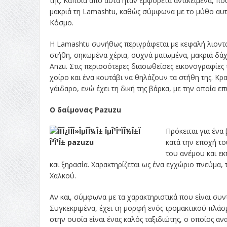
της. Κάποια από αυτά ήταν εμφόρετα αντικείμενα, π
μακριά τη Lamashtu, καθώς σύμφωνα με το μύθο αυτή
Κόσμο.
Η Lamashtu συνήθως περιγράφεται με κεφαλή λιοντα
στήθη, σηκωμένα χέρια, συχνά ματωμένα, μακριά δάχ
Anzu. Στις περισσότερες διασωθείσες εικονογραφίες τ
χοίρο και ένα κουτάβι να θηλάζουν τα στήθη της. Κρα
γάιδαρο, ενώ έχει τη δική της βάρκα, με την οποία 
Ο δαίμονας Pazuzu
Πρόκειται για ένα
κατά την εποχή το
του ανέμου και ε
και ξηρασία. Χαρακτηρίζεται ως ένα εγχώριο πνεύμα,
Χαλκού.
Αν και, σύμφωνα με τα χαρακτηριστικά που είναι συν
Συγκεκριμένα, έχει τη μορφή ενός τρομακτικού πλάσ
στην ουσία είναι ένας καλός ταξιδιώτης, ο οποίος 