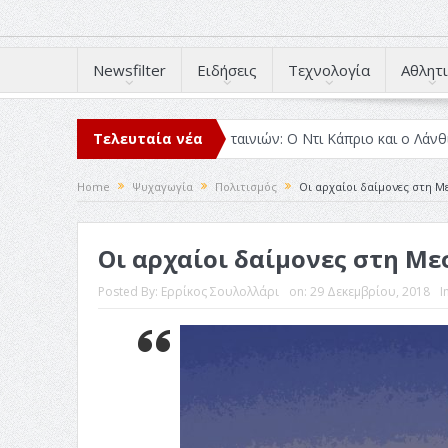
Newsfilter
Ειδήσεις
Τεχνολογία
Αθλητι
στο 2025
Κριτικές ταινιών: Ο Ντι Κάπριο και ο Λάνθιμος
Τελευταία νέα
Σχεδ
Home
Ψυχαγωγία
Πολιτισμός
Οι αρχαίοι δαίμονες στη Μ
Οι αρχαίοι δαίμονες στη Μ
Posted By:
Ερρίκος Σουλολλάρι
on:
29 Δεκεμβρίου, 2018
I