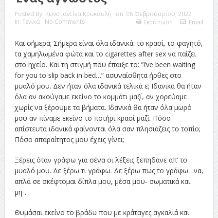
Posted By:
Κωνσταντίνα Κουκουλή
on:
08 Φεβρουαρίου, 2022
In:
Γενικά
No Comments
Εκτύπωση
Email
Και σήμερα; Σήμερα είναι όλα ιδανικά: το κρασί, το φαγητό,
τα χαμηλωμένα φώτα και το cigarettes after sex να παίζει
στο ηχείο. Και τη στιγμή που έπαιξε το: ”i’ve been waiting
for you to slip back in bed…” ασυναίσθητα ήρθες στο
μυαλό μου. Δεν ήταν όλα ιδανικά τελικά ε; Ιδανικά θα ήταν
όλα αν ακούγαμε εκείνο το κομμάτι μαζί, αν χορεύαμε
χωρίς να ξέρουμε τα βήματα. Ιδανικά θα ήταν όλα μωρό
μου αν πίναμε εκείνο το ποτήρι κρασί μαζί. Πόσο
απίστευτα ιδανικά φαίνονται όλα σαν πλησιάζεις το τοπίο;
Πόσο απαραίτητος μου έχεις γίνει;
Ξέρεις όταν γράφω για σένα οι λέξεις ξεπηδάνε απ’ το
μυαλό μου. Δε ξέρω τι γράφω. Δε ξέρω πως το γράφω…να,
απλά σε σκέφτομαι δίπλα μου, μέσα μου- σωματικά και
μη-.
Θυμάσαι εκείνο το βράδυ που με κράταγες αγκαλιά και