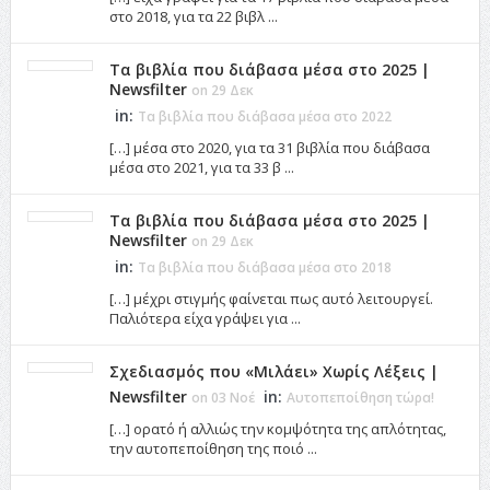
στο 2018, για τα 22 βιβλ ...
Τα βιβλία που διάβασα μέσα στο 2025 |
Newsfilter
on 29 Δεκ
in:
Τα βιβλία που διάβασα μέσα στο 2022
[…] μέσα στο 2020, για τα 31 βιβλία που διάβασα
μέσα στο 2021, για τα 33 β ...
Τα βιβλία που διάβασα μέσα στο 2025 |
Newsfilter
on 29 Δεκ
in:
Τα βιβλία που διάβασα μέσα στο 2018
[…] μέχρι στιγμής φαίνεται πως αυτό λειτουργεί.
Παλιότερα είχα γράψει για ...
Σχεδιασμός που «Μιλάει» Χωρίς Λέξεις |
Newsfilter
in:
on 03 Νοέ
Αυτοπεποίθηση τώρα!
[…] ορατό ή αλλιώς την κομψότητα της απλότητας,
την αυτοπεποίθηση της ποιό ...