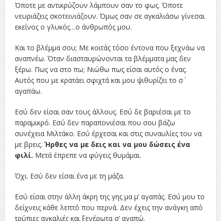
Όποτε με αντικρύζουν λάμπουν σαν το φως. Όποτε
νευριάζεις σκοτεινιάζουν. Όμως σαν σε αγκαλιάσω γίνεσαι
εκείνος ο γλυκός…ο άνθρωπός μου.
Και το βλέμμα σου; Με κοιτάς τόσο έντονα που ξεχνάω να
αναπνέω. Όταν διασταυρώνονται τα βλέμματα μας δεν
ξέρω. Πως να στο πω; Νιώθω πως είσαι αυτός ο ένας.
Αυτός που με κρατάει σφιχτά και μου ψιθυρίζει το σ΄
αγαπάω.
Εσύ δεν είσαι σαν τους άλλους. Εσύ δε βαριέσαι με το
παραμικρό. Εσύ δεν παραπονιέσαι που σου βάζω
συνέχεια Μιλτάκο. Εσύ έρχεσαι και στις συναυλίες του να
με βρεις.
Ήρθες να με δεις και να μου δώσεις ένα
φιλί.
Μετά έπρεπε να φύγεις θυμάμαι.
Όχι. Εσύ δεν είσαι ένα με τη μάζα.
Εσύ είσαι στην άλλη άκρη της γης μα μ’ αγαπάς. Εσύ μου το
δείχνεις κάθε λεπτό που περνά. Δεν έχεις την ανάγκη από
τρύπιες αγκαλιές και ξενέρωτα σ’ αγαπώ.