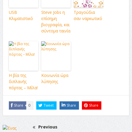
USB
Steve Jobs η
Τραγούδια
Κλιματιστικό
επίσημη
σαν ναρκωτικό
βιογραφία, και
σύντομα ταινία
Η βία της
Κοινωνία ώρα
διπλανής
λύπησης
πόρτας – Μίλα!
Share
0
Tweet
Share
Share
Previous