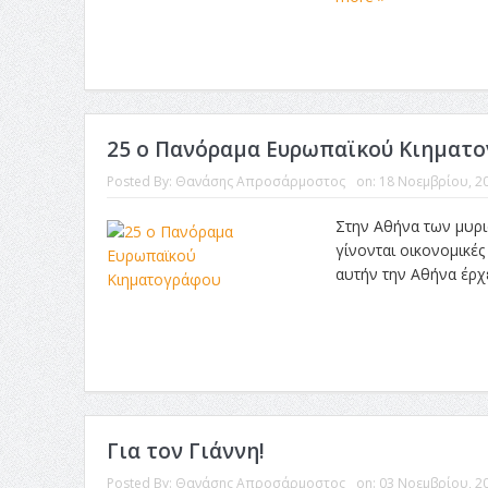
25 ο Πανόραμα Ευρωπαϊκού Κιηματ
Posted By:
Θανάσης Απροσάρμοστος
on:
18 Νοεμβρίου, 2
Στην Αθήνα των μυρ
γίνονται οικονομικές
αυτήν την Αθήνα έρχε
Για τον Γιάννη!
Posted By:
Θανάσης Απροσάρμοστος
on:
03 Νοεμβρίου, 2