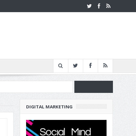
νία
DIGITAL MARKETING
ν Επιχείρησή σου
1