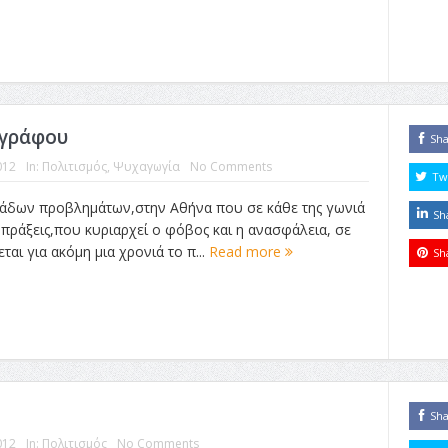
ογράφου
Sh
012
In:
Πολιτισμός
,
Ψυχαγωγία
No Comments
Tw
ιάδων προβλημάτων,στην Αθήνα που σε κάθε της γωνιά
Sh
 πράξεις,που κυριαρχεί ο φόβος και η ανασφάλεια, σε
ται για ακόμη μια χρονιά το π...
Read more
Sh
Sh
012
In:
Πολιτισμός
No Comments