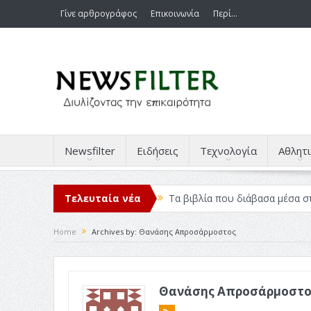
Γίνε αρθρογράφος
Επικοινωνία
Περί…
Newsfilter
Ειδήσεις
Τεχνολογία
Αθλητι
Τελευταία νέα
Τα βιβλία που διάβασα μέσα σ
Σχεδιασμός που «Μιλάει» Χωρίς
Home
Archives by: Θανάσης Απροσάρμοστος
Το Top 5 της εβδομάδας #517
Η Φροντίδα Έχει Πολλές Μορφ
Θανάσης Απροσάρμοστο
Όψεις και Απόψεις
Αξίζει 