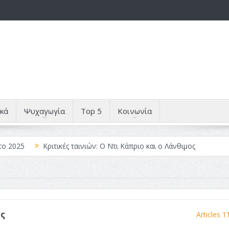
κά
Ψυχαγωγία
Top 5
Κοινωνία
το 2025
Κριτικές ταινιών: Ο Ντι Κάπριο και ο Λάνθιμος
 Λέξεις
Σπιρτόκουτο: η απόλυτη αντισυμβατική καλοκαιρινή ται
Το νουάρ στον ελληνικό κινηματογράφο
ές: Κι Όλες Σε Αφορούν
Τρία Βήματα Μπροστά για Σένα και τη
ς
Articles 1
άραγε?