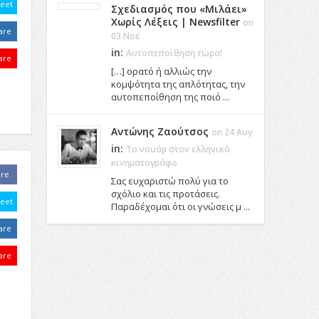
eet
Σχεδιασμός που «Μιλάει»
Χωρίς Λέξεις | Newsfilter
on
are
03 Νοέ
in:
Αυτοπεποίθηση τώρα!
are
[…] ορατό ή αλλιώς την
κομψότητα της απλότητας, την
αυτοπεποίθηση της ποιό ...
Αντώνης Ζαούτσος
on 24 Αυγ
in:
Το νουάρ στον ελληνικό
κινηματογράφο
are
Σας ευχαριστώ πολύ για το
σχόλιο και τις προτάσεις.
eet
Παραδέχομαι ότι οι γνώσεις μ ...
are
are