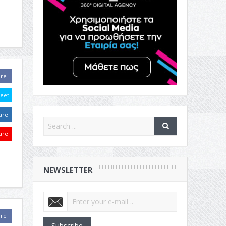
are
eet
are
are
NEWSLETTER
are
Subscribe