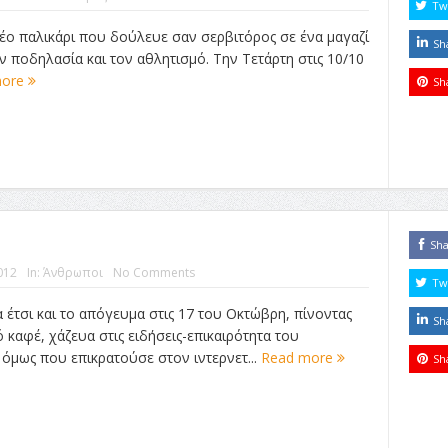
Tw
νέο παλικάρι που δούλευε σαν σερβιτόρος σε ένα μαγαζί
Sh
ην ποδηλασία και τον αθλητισμό. Την Τετάρτη στις 10/10
more
Sh
Sh
012
In:
Άνθρωποι
No Comments
Tw
έτσι και το απόγευμα στις 17 του Οκτώβρη, πίνοντας
Sh
καφέ, χάζευα στις ειδήσεις-επικαιρότητα του
 όμως που επικρατούσε στον ιντερνετ...
Read more
Sh