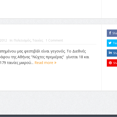
Sh
 2012
In:
Πολιτισμός
,
Ταινίες
1 Comment
Tw
απημένου μας φεστιβάλ είναι γεγονός. Το Διεθνές
Sh
άφου της Αθήνας “Νύχτες πρεμιέρας” γίνεται 18 και
179 ταινίες μικρού...
Read more
Sh