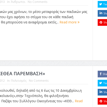
2013
In:
Άνθρωποι
No Comments
Tw
δικών μας χρόνων, το μέσο μεταφοράς των παιδικών μας
Sh
που έχει αφήσει το στίγμα του σε κάθε παιδική
ο θα μπορούσα να αναφέρομαι εκτός...
Read more
Sh
 «ΚΕΘΕΑ ΠΑΡΕΜΒΑΣΗ»
Sh
2012
In:
Πολιτισμός
No Comments
Tw
ολουθεί, δηλαδή από τις 6 έως τις 10 Δεκεμβρίου,η
Sh
κελιανός»,στην Τεχνόπολη, θα φιλοξενήσει
ο Παζάρι του Συλλόγου Οικογένειας του «ΚΕΘ...
Read
Sh