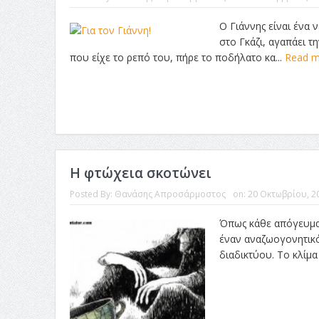
Ο Γιάννης είναι ένα 
στο Γκάζι, αγαπάει τ
που είχε το ρεπό του, πήρε το ποδήλατο κα...
Read 
Η φτώχεια σκοτώνει
Posted By:
Θανάσης Απροσάρμοστος
on:
20 Οκτωβρίου, 2
Όπως κάθε απόγευμα 
έναν αναζωογονητικό 
διαδικτύου. Το κλίμα