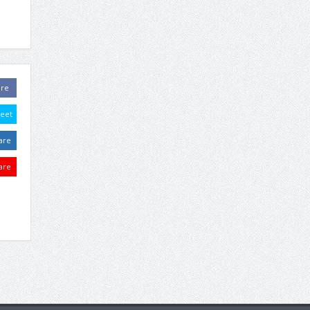
are
eet
are
are