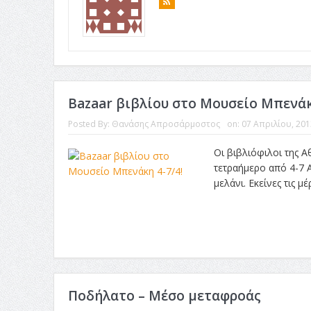
Bazaar βιβλίου στο Μουσείο Μπενάκ
Posted By:
Θανάσης Απροσάρμοστος
on:
07 Απριλίου, 201
Οι βιβλιόφιλοι της Α
τετραήμερο από 4-7 
μελάνι. Εκείνες τις 
Ποδήλατο – Μέσο μεταφροάς