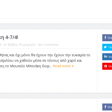
η 4-7/4!
Sh
3
In:
Βιβλία
,
Ψυχαγωγία
No Comments
Tw
θήνας και όχι μόνο θα έχουν την έχουν την ευκαιρία το
Sh
Απριλίου να χαθούν μέσα σε τόνους από χαρτί και
μέρες το Μουσείο Μπενάκη διορ...
Read more
Sh
Sh