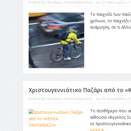
Posted By:
Θανάσης Απροσάρμοστος
on:
21 Ιανουαρίου, 
Το παιχνίδι των παι
χρόνων, το παιχνίδι 
ανάμνηση, σε τι άλλ
Χριστουγεννιάτικο Παζάρι από το
Posted By:
Θανάσης Απροσάρμοστος
on:
05 Δεκεμβρίου, 
Το πενθήμερο που ακ
αίθουσα «Άγγελος Σι
το Χριστουγεννιάτικ
more