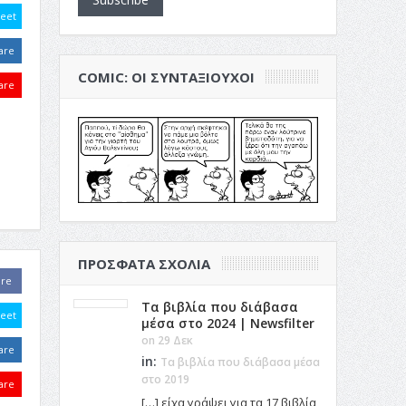
eet
are
COMIC: ΟΙ ΣΥΝΤΑΞΙΟΎΧΟΙ
are
ΠΡΌΣΦΑΤΑ ΣΧΌΛΙΑ
are
Τα βιβλία που διάβασα
eet
μέσα στο 2024 | Newsfilter
on 29 Δεκ
are
in:
Τα βιβλία που διάβασα μέσα
στο 2019
are
[…] είχα γράψει για τα 17 βιβλία