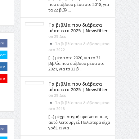
που διάβασα μέσα στο 2018, για
τα 22 βιβλ ...
Τα βιβλία που διάβασα
μέσα στο 2025 | Newsfilter
on 29 Δεκ
are
in:
Τα βιβλία που διάβασα μέσα
στο 2022
eet
[…] μέσα στο 2020, για τα 31
βιβλία που διάβασα μέσα στο
are
2021, για τα 33 β ...
are
Τα βιβλία που διάβασα
μέσα στο 2025 | Newsfilter
on 29 Δεκ
in:
Τα βιβλία που διάβασα μέσα
στο 2018
[…] μέχρι στιγμής φαίνεται πως
αυτό λειτουργεί. Παλιότερα είχα
γράψει για ...
are