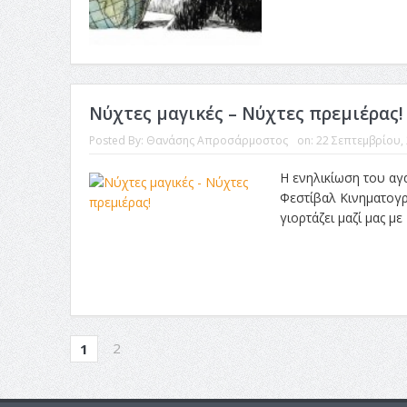
Νύχτες μαγικές – Νύχτες πρεμιέρας!
Posted By:
Θανάσης Απροσάρμοστος
on:
22 Σεπτεμβρίου,
Η ενηλικίωση του αγ
Φεστίβαλ Κινηματογρ
γιορτάζει μαζί μας με 
2
1