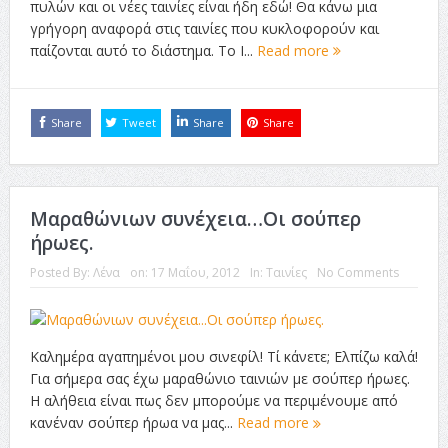
πυλών και οι νέες ταινίες είναι ήδη εδώ! Θα κάνω μια
γρήγορη αναφορά στις ταινίες που κυκλοφορούν και
παίζονται αυτό το διάστημα. Το I...
Read more
Share
Tweet
Share
Share
Μαραθώνιων συνέχεια…Οι σούπερ
ήρωες.
Posted By:
Λένα
on:
17 Μαΐου, 2012
In:
Ταινίες
No Comments
Καλημέρα αγαπημένοι μου σινεφίλ! Τί κάνετε; Ελπίζω καλά!
Για σήμερα σας έχω μαραθώνιο ταινιών με σούπερ ήρωες.
Η αλήθεια είναι πως δεν μπορούμε να περιμένουμε από
κανέναν σούπερ ήρωα να μας...
Read more