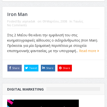
Iron Man
Posted By:
asynadak
on:
09 Μαρτίου, 2008
In:
Ταινίες
No Comments
Στις 2 Μαΐου θα κάνει την εμφάνισή του στις
κινηματογραφικές αίθουσες ο σιδηράνθρωπος (Iron Man).
Πρόκειται για μία δραματική περιπέτεια με στοιχεία
επιστημονικής φαντασίας, με την υπογραφή...
Read more
Share
Tweet
Share
Share
DIGITAL MARKETING