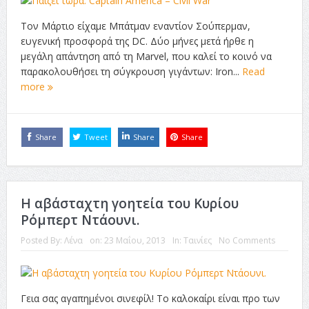
Τον Μάρτιο είχαμε Μπάτμαν εναντίον Σούπερμαν,
ευγενική προσφορά της DC. Δύο μήνες μετά ήρθε η
μεγάλη απάντηση από τη Marvel, που καλεί το κοινό να
παρακολουθήσει τη σύγκρουση γιγάντων: Iron...
Read
more
Share
Tweet
Share
Share
Η αβάσταχτη γοητεία του Κυρίου
Ρόμπερτ Ντάουνι.
Posted By:
Λένα
on:
23 Μαΐου, 2013
In:
Ταινίες
No Comments
Γεια σας αγαπημένοι σινεφίλ! Το καλοκαίρι είναι προ των