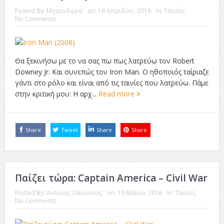
Posted By:
Μητροδώρα
on:
16 Απριλίου, 2018
In:
Ταινίες
ταινία
No Comments
Το Top 5 της εβδομάδας #517
Το νουάρ στον ελληνικό κινηματογράφο
Θα ξεκινήσω με το να σας πω πως λατρεύω τον Robert
Η Φροντίδα Έχει Πολλές Μορφές: Κι Όλες Σε Αφορούν
Downey Jr. Και συνεπώς τον Iron Man. Ο ηθοποιός ταίριαζε
γάντι στο ρόλο και είναι από τις ταινίες που λατρεύω. Πάμε
Τρία Βήματα Μπροστά για Σένα και την Επιχείρησή σου
στην κριτική μου: Η αρχ...
Read more
Όψεις και Απόψεις
Αξίζει άραγε?
Share
Tweet
Share
Share
Παίζει τώρα: Captain America – Civil War
Posted By:
Αντώνης Ζαούτσος
on:
19 Μαΐου, 2016
In:
Ταινίες
No Comments