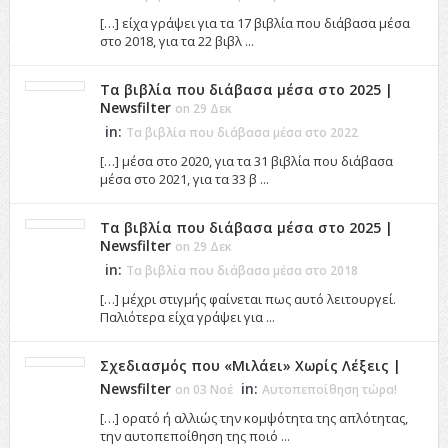
[…] είχα γράψει για τα 17 βιβλία που διάβασα μέσα
στο 2018, για τα 22 βιβλ ...
Τα βιβλία που διάβασα μέσα στο 2025 |
Newsfilter
on 29 Δεκ
in:
Τα βιβλία που διάβασα μέσα στο 2022
[…] μέσα στο 2020, για τα 31 βιβλία που διάβασα
μέσα στο 2021, για τα 33 β ...
Τα βιβλία που διάβασα μέσα στο 2025 |
Newsfilter
on 29 Δεκ
in:
Τα βιβλία που διάβασα μέσα στο 2018
[…] μέχρι στιγμής φαίνεται πως αυτό λειτουργεί.
Παλιότερα είχα γράψει για ...
Σχεδιασμός που «Μιλάει» Χωρίς Λέξεις |
Newsfilter
in:
on 03 Νοέ
Αυτοπεποίθηση τώρα!
[…] ορατό ή αλλιώς την κομψότητα της απλότητας,
την αυτοπεποίθηση της ποιό ...