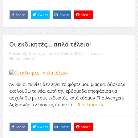
Share
Tweet
Share
Share
Οι εκδικητές… απλά τέλειο!
Posted By:
Gismo_ac
on:
08 Μαΐου, 2012
In:
Ταινίες
No Comments
Αν και οι ταινίες δεν είναι το φόρτε μου μιας και δύσκολα
ακολουθώ τα νέα, αυτή την εβδομάδα αποφάσισα να
ασχοληθώ με τους εκδικητές, κατά κόσμον The Avengers.
Ας ξεκινήσω λέγοντας ότι αν πο...
Read more
Share
Tweet
Share
Share