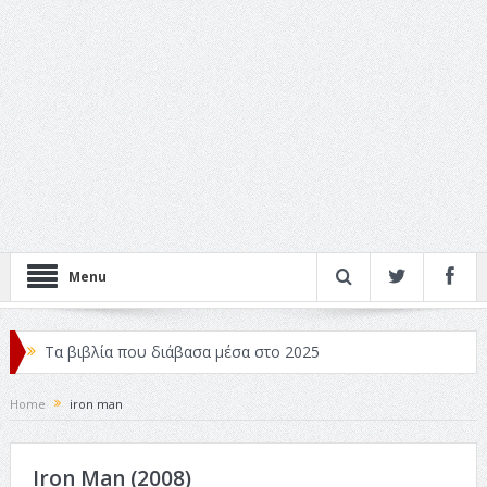
Menu
Τα βιβλία που διάβασα μέσα στο 2025
Κριτικές ταινιών: Ο Ντι Κάπριο και ο Λάνθιμος
Home
iron man
Σχεδιασμός που «Μιλάει» Χωρίς Λέξεις
Iron Man (2008)
Σπιρτόκουτο: η απόλυτη αντισυμβατική καλοκαιρινή