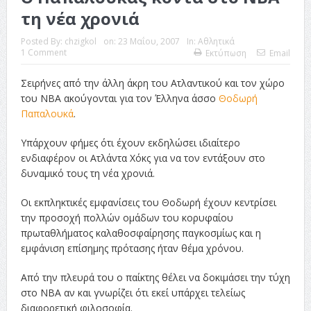
τη νέα χρονιά
Posted By:
chzigkol
on:
23 Μαΐου, 2007
In:
Αθλητικά
1 Comment
Εκτύπωση
Email
Σειρήνες από την άλλη άκρη του Ατλαντικού και τον χώρο
του NBA ακούγονται για τον Έλληνα άσσο
Θοδωρή
Παπαλουκά
.
Υπάρχουν φήμες ότι έχουν εκδηλώσει ιδιαίτερο
ενδιαφέρον οι Ατλάντα Χόκς για να τον εντάξουν στο
δυναμικό τους τη νέα χρονιά.
Οι εκπληκτικές εμφανίσεις του Θοδωρή έχουν κεντρίσει
την προσοχή πολλών ομάδων του κορυφαίου
πρωταθλήματος καλαθοσφαίρησης παγκοσμίως και η
εμφάνιση επίσημης πρότασης ήταν θέμα χρόνου.
Από την πλευρά του ο παίκτης θέλει να δοκιμάσει την τύχη
στο NBA αν και γνωρίζει ότι εκεί υπάρχει τελείως
διαφορετική φιλοσοφία.