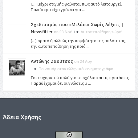
[…] μέχρι στιγμής φαίνεται πως αυτό λειτουργεί.
Παλιότερα είχα γράψει για ...
Σχεδιασμός που «Μιλάει» Χωρίς Λέξεις |
Newsfilter
in:
on 03 Νοέ
Αυτοπεποίθηση τώρα!
[…] ορατό ή αλλιώς την κομψότητα της απλότητας,
την αυτοπεποίθηση της ποιό ...
Αντώνης Ζαούτσος
on 24 Αυγ
in:
Το νουάρ στον ελληνικό κινηματογράφο
Σας ευχαριστώ πολύ για το σχόλιο και τις προτάσεις.
Παραδέχομαι ότι οι γνώσεις μ ...
Άδεια Χρήσης