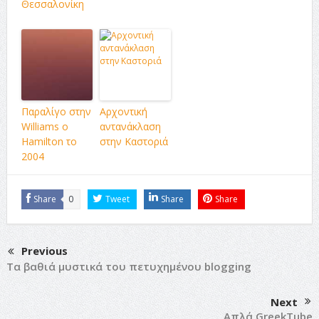
Θεσσαλονίκη
Παραλίγο στην
Αρχοντική
Williams ο
αντανάκλαση
Hamilton το
στην Καστοριά
2004
Share
0
Tweet
Share
Share
Previous
Τα βαθιά μυστικά του πετυχημένου blogging
Next
Απλά GreekTube