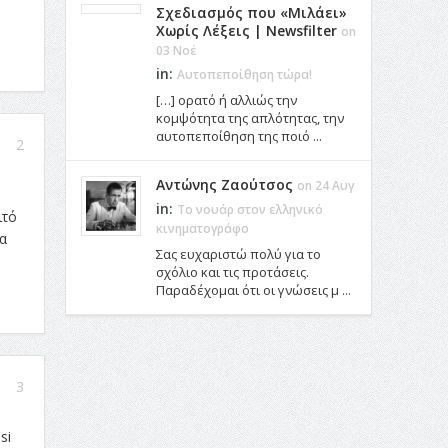
Σχεδιασμός που «Μιλάει»
Χωρίς Λέξεις | Newsfilter
on
03 Νοέ
in:
Αυτοπεποίθηση τώρα!
[…] ορατό ή αλλιώς την
κομψότητα της απλότητας, την
αυτοπεποίθηση της ποιό ...
2
Αντώνης Ζαούτσος
on 24 Αυγ
in:
Το νουάρ στον ελληνικό
ιτό
κινηματογράφο
α
Σας ευχαριστώ πολύ για το
σχόλιο και τις προτάσεις.
Παραδέχομαι ότι οι γνώσεις μ ...
3
si