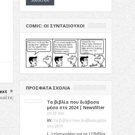
COMIC: ΟΙ ΣΥΝΤΑΞΙΟΎΧΟΙ
ΠΡΌΣΦΑΤΑ ΣΧΌΛΙΑ
ext
ιείτε;
Τα βιβλία που διάβασα
μέσα στο 2024 | Newsfilter
on 29 Δεκ
in:
Τα βιβλία που διάβασα μέσα
στο 2019
[…] είχα γράψει για τα 17 βιβλία