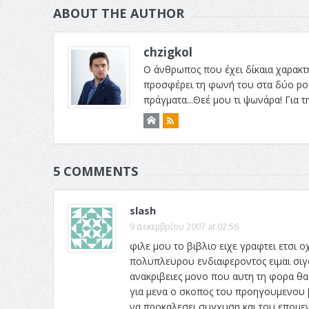
ABOUT THE AUTHOR
chzigkol
Ο άνθρωπος που έχει δίκαια χαρακτηρι
προσφέρει τη φωνή του στα δύο podc
πράγματα...Θεέ μου τι ψωνάρα! Για 
5 COMMENTS
slash
9 Δεκεμβρίου 2007 at 02:56
φιλε μου το βιβλιο ειχε γραφτει ετσι
πολυπλευρου ενδιαφεροντος ειμαι σιγου
ανακριβειες μονο που αυτη τη φορα θα 
για μενα ο σκοπος του προηγουμενου β
να προκαλεσει συγχυση και του επομεν