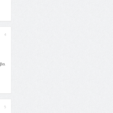
4
βει
5