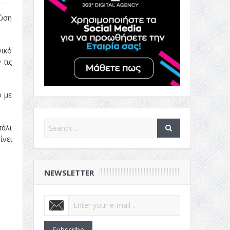
ούση
γικό
 τις
ο με
πάλι
ίνει
NEWSLETTER
Subscribe