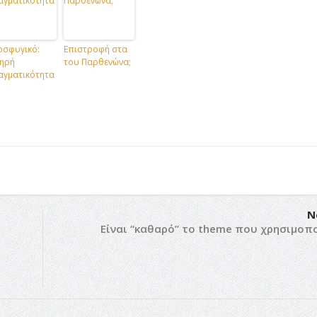
οσφυγικό:
Επιστροφή στα
ηρή
του Παρθενώνα;
αγματικότητα
N
Είναι “καθαρό” το theme που χρησιμοπο