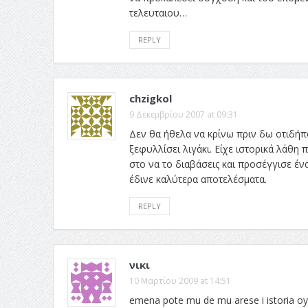
τελευταιου…
REPLY
chzigkol
9 Δεκεμβρίου 2007 at 09:31
Δεν θα ήθελα να κρίνω πριν δω οτιδήπο
ξεφυλλίσει λιγάκι. Είχε ιστορικά λάθη 
στο να το διαβάσεις και προσέγγισε έν
έδινε καλύτερα αποτελέσματα.
REPLY
νικι
10 Μαρτίου 2009 at 14:51
emena pote mu de mu arese i istoria oyt