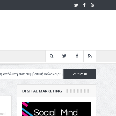
αντισυμβατική καλοκαιρινή ταινία
Το Top 5 της εβδομάδας #517
21:12:39
DIGITAL MARKETING
mail