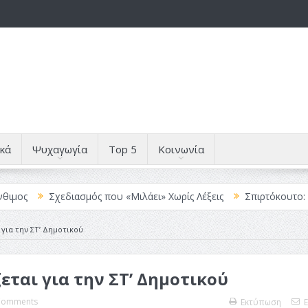
κά
Ψυχαγωγία
Top 5
Κοινωνία
Σχεδιασμός που «Μιλάει» Χωρίς Λέξεις
Σπιρτόκουτο: η απόλυτη 
 για την ΣΤ’ Δημοτικού
εται για την ΣΤ’ Δημοτικού
Comments
Εκτύπωση
E