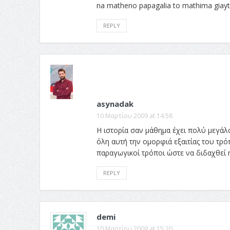
na matheno papagalia to mathima giayt
REPLY
asynadak
10 Μαρτίου 2009 at 14:58
Η ιστορία σαν μάθημα έχει πολύ μεγάλ
όλη αυτή την ομορφιά εξαιτίας του τρό
παραγωγικοί τρόποι ώστε να διδαχθεί η
REPLY
demi
10 Μαρτίου 2009 at 15:20