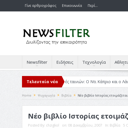
Γίνε αρθρογράφος
Επικοινωνία
Περί…
Newsfilter
Ειδήσεις
Τεχνολογία
Αθλητι
έσα στο 2025
Τελευταία νέα
Κριτικές ταινιών: Ο Ντι Κάπριο και ο Λάνθιμος
Home
Ψυχαγωγία
Βιβλία
Νέο βιβλίο Ιστορίας ετοιμάζεται
Νέο βιβλίο Ιστορίας ετοιμάζ
Posted By:
chzigkol
on:
08 Δεκεμβρίου, 2007
In:
Βιβλία
5 