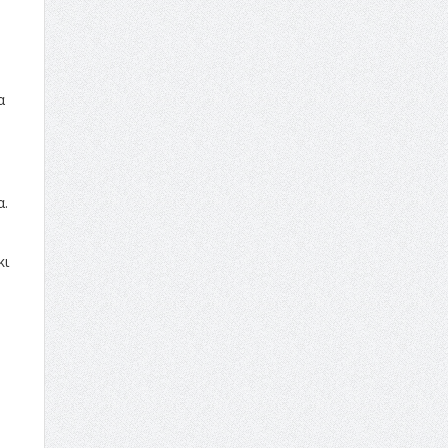
α
α.
κι