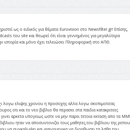
στεί ως ο ειδικός για θέματα Eurovision στο Newsfilter.gr! Επίσης,
asts του site και θεωρεί ότι είναι γεννημένος για μεγαλύτερα
την ιστορία και μόνο έχει τελειώσει Πληροφορική στο ΑΠΘ.
 οχι λογω ελιψης χρονου η προσοχης αλλα λογω σκοπιμοτιτας
ρος οτι και το νεο βιβλιο θα περασει στα παιδια κατακριτεες
γινει αρκετα υπογειως ωστε να μην παρει τετοια εκταση απο τα ΜΜΕ
ιβλιου ηταν να αποσυντονιζει τους μαθητες,του βιβλιου της ρεπο
ου να συγκαλυψει και φαινομενικα να διορθωσει τα λαθη του