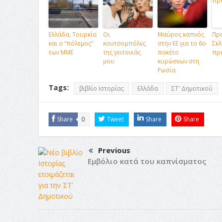
Ελλάδα, Τουρκία
Οι
Μαύρος καπνός
Πρ
και ο “πόλεμος”
κουτσομπόλες
στην ΕΕ για το 6ο
Σκλ
των ΜΜΕ
της γειτονιάς
πακέτο
πρ
μου
κυρώσεων στη
Ρωσία
Tags:
βιβλίο Ιστορίας
Ελλάδα
ΣΤ' Δημοτικού
Share
0
Tweet
Share
Share
Previous
Εμβόλιο κατά του καπνίσματος