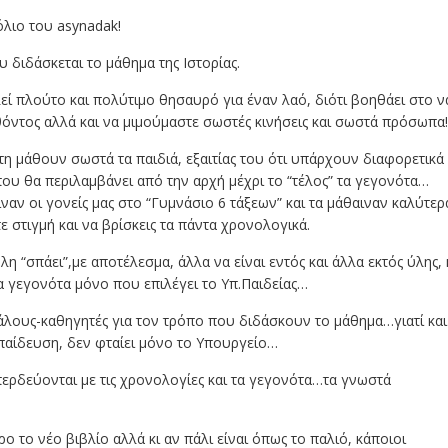
λιο του asynadak!
υ διδάσκεται το μάθημα της Ιστορίας.
ελεί πλούτο και πολύτιμο θησαυρό για έναν λαό, διότι βοηθάει στο ν
ντος αλλά και να μιμούμαστε σωστές κινήσεις και σωστά πρόσωπα!
η μάθουν σωστά τα παιδιά, εξαιτίας του ότι υπάρχουν διαφορετικά
 που θα περιλαμβάνει από την αρχή μέχρι το “τέλος” τα γεγονότα…
ναν οι γονείς μας στο “Γυμνάσιο 6 τάξεων” και τα μάθαιναν καλύτερ
 στιγμή και να βρίσκεις τα πάντα χρονολογικά.
λη “σπάει”,με αποτέλεσμα, άλλα να είναι εντός και άλλα εκτός ύλης, 
α γεγονότα μόνο που επιλέγει το Υπ.Παιδείας…
άλους-καθηγητές για τον τρόπο που διδάσκουν το μάθημα…γιατί και
παίδευση, δεν φταίει μόνο το Υπουργείο…
περδεύονται με τις χρονολογίες και τα γεγονότα…τα γνωστά
ο το νέο βιβλίο αλλά κι αν πάλι είναι όπως το παλιό, κάποιοι