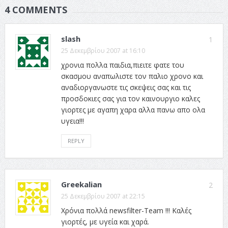
4 COMMENTS
slash
1
25 Δεκεμβρίου 2007 at 16:10
χρονια πολλα παιδια,πιειτε φατε του
σκασμου αναπωλιστε τον παλιο χρονο και
αναδιοργανωστε τις σκεψεις σας και τις
προσδοκιες σας για τον καινουργιο καλες
γιορτες με αγαπη χαρα αλλα πανω απο ολα
υγεια!!!
REPLY
Greekalian
2
25 Δεκεμβρίου 2007 at 22:15
Χρόνια πολλά newsfilter-Team !!! Καλές
γιορτές, με υγεία και χαρά.