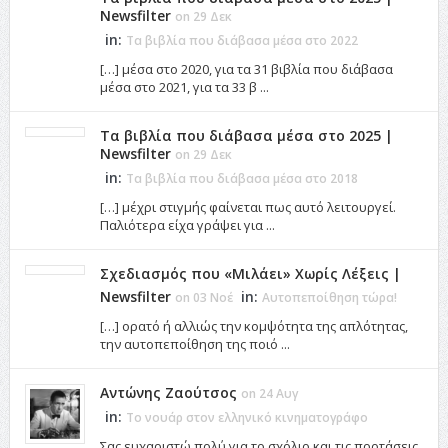
Newsfilter
on 29 Δεκ
in:
Τα βιβλία που διάβασα μέσα στο 2022
[…] μέσα στο 2020, για τα 31 βιβλία που διάβασα
μέσα στο 2021, για τα 33 β ...
Τα βιβλία που διάβασα μέσα στο 2025 |
Newsfilter
on 29 Δεκ
in:
Τα βιβλία που διάβασα μέσα στο 2018
[…] μέχρι στιγμής φαίνεται πως αυτό λειτουργεί.
Παλιότερα είχα γράψει για ...
Σχεδιασμός που «Μιλάει» Χωρίς Λέξεις |
Newsfilter
in:
on 03 Νοέ
Αυτοπεποίθηση τώρα!
[…] ορατό ή αλλιώς την κομψότητα της απλότητας,
την αυτοπεποίθηση της ποιό ...
Αντώνης Ζαούτσος
on 24 Αυγ
in:
Το νουάρ στον ελληνικό κινηματογράφο
Σας ευχαριστώ πολύ για το σχόλιο και τις προτάσεις.