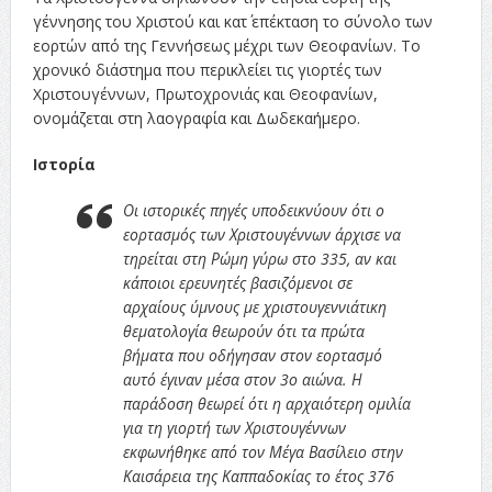
γέννησης του Χριστού και κατ΄ επέκταση το σύνολο των
εορτών από της Γεννήσεως μέχρι των Θεοφανίων. Το
χρονικό διάστημα που περικλείει τις γιορτές των
Χριστουγέννων, Πρωτοχρονιάς και Θεοφανίων,
ονομάζεται στη λαογραφία και Δωδεκαήμερο.
Ιστορία
Οι ιστορικές πηγές υποδεικνύουν ότι ο
εορτασμός των Χριστουγέννων άρχισε να
τηρείται στη Ρώμη γύρω στο 335, αν και
κάποιοι ερευνητές βασιζόμενοι σε
αρχαίους ύμνους με χριστουγεννιάτικη
θεματολογία θεωρούν ότι τα πρώτα
βήματα που οδήγησαν στον εορτασμό
αυτό έγιναν μέσα στον 3ο αιώνα. Η
παράδοση θεωρεί ότι η αρχαιότερη ομιλία
για τη γιορτή των Χριστουγέννων
εκφωνήθηκε από τον Μέγα Βασίλειο στην
Καισάρεια της Καππαδοκίας το έτος 376