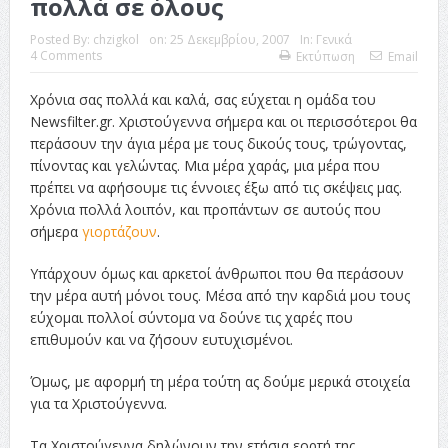
πολλά σε όλους
Posted By:
chzigkol
on:
25 Δεκεμβρίου, 2007
In:
Γενικά
4 Comments
Εκτύπωση
Email
Χρόνια σας πολλά και καλά, σας εύχεται η ομάδα του
Newsfilter.gr. Χριστούγεννα σήμερα και οι περισσότεροι θα
περάσουν την άγια μέρα με τους δικούς τους, τρώγοντας,
πίνοντας και γελώντας. Μια μέρα χαράς, μια μέρα που
πρέπει να αφήσουμε τις έννοιες έξω από τις σκέψεις μας.
Χρόνια πολλά λοιπόν, και προπάντων σε αυτούς που
σήμερα
γιορτάζουν
.
Υπάρχουν όμως και αρκετοί άνθρωποι που θα περάσουν
την μέρα αυτή μόνοι τους. Μέσα από την καρδιά μου τους
εύχομαι πολλοί σύντομα να δούνε τις χαρές που
επιθυμούν και να ζήσουν ευτυχισμένοι.
Όμως, με αφορμή τη μέρα τούτη ας δούμε μερικά στοιχεία
για τα Χριστούγεννα.
Τα Χριστούγεννα δηλώνουν την ετήσια εορτή της