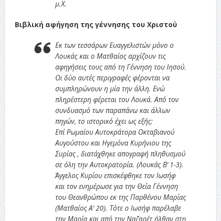
μ.Χ.
Βιβλική αφήγηση της γέννησης του Χριστού
Εκ των τεσσάρων Ευαγγελιστών μόνο ο
Λουκάς και ο Ματθαίος αρχίζουν τις
αφηγήσεις τους από τη Γέννηση του Ιησού.
Οι δύο αυτές περιγραφές φέρονται να
συμπληρώνουν η μία την άλλη. Ενώ
πληρέστερη φέρεται του Λουκά. Από τον
συνδυασμό των παραπάνω και άλλων
πηγών, το ιστορικό έχει ως εξής:
Επί Ρωμαίου Αυτοκράτορα Οκταβιανού
Αυγούστου και Ηγεμόνα Κυρήνιου της
Συρίας , διατάχθηκε απογραφή πληθυσμού
σε όλη την Αυτοκρατορία. (Λουκάς Β’ 1-3).
Άγγελος Κυρίου επισκέφθηκε τον Ιωσήφ
και τον ενημέρωσε για την Θεία Γέννηση
του Θεανθρώπου εκ της Παρθένου Μαρίας
(Ματθαίος Α’ 20). Τότε ο Ιωσήφ παρέλαβε
την Μαρία και από την Ναζαρέτ ήλθαν στη