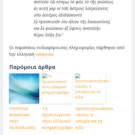
ἀνέτειλε τῷ κόσμῳ τὸ φῶς τὸ τῆς γνώσεως
ἐν αυτῇ γὰρ οἱ τοῖς ἄστροις λατρεύοντες
ὑπὸ ἀστέρος ἐδιδάσκοντο
Σὲ προσκυνεῖν τὸν ἥλιον τῆς δικαιοσύνης
καὶ Σὲ γινώσκειν ἐξ ὕψους ἀνατολήν
Κύριε δόξα Σοι”
Οι παραπάνω ενδιαφέρουσες πληροφορίες πάρθηκαν από
την ελληνική
wikipedia
Παρόμοια άρθρα
Christmas
Τα
Χριστουγεννιάτικες
downtown
Χριστούγεννα
ταινίες: η
στην
στον ελληνικό
ιστορία και τα
Θεσσαλονίκη
κινηματογράφο
είδη