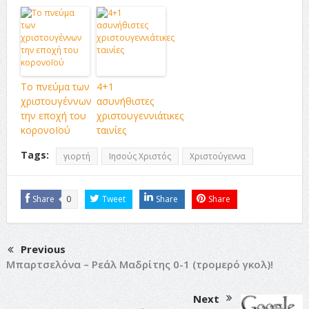
Το πνεύμα των
4+1
χριστουγέννων
ασυνήθιστες
την εποχή του
χριστουγεννιάτικες
κορονοΪού
ταινίες
Tags:
γιορτή
Ιησούς Χριστός
Χριστούγεννα
Share
0
Tweet
Share
Share
Previous
Μπαρτσελόνα – Ρεάλ Μαδρίτης 0-1 (τρομερό γκολ)!
Next