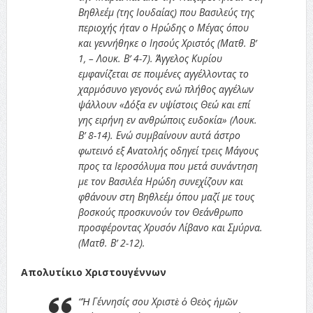
Βηθλεέμ (της Ιουδαίας) που Βασιλεύς της
περιοχής ήταν ο Ηρώδης ο Μέγας όπου
και γεννήθηκε ο Ιησούς Χριστός (Ματθ. Β’
1, – Λουκ. Β’ 4-7). Άγγελος Κυρίου
εμφανίζεται σε ποιμένες αγγέλλοντας το
χαρμόσυνο γεγονός ενώ πλήθος αγγέλων
ψάλλουν «Δόξα εν υψίστοις Θεώ και επί
γης ειρήνη εν ανθρώποις ευδοκία» (Λουκ.
Β’ 8-14). Ενώ συμβαίνουν αυτά άστρο
φωτεινό εξ Ανατολής οδηγεί τρεις Μάγους
προς τα Ιεροσόλυμα που μετά συνάντηση
με τον Βασιλέα Ηρώδη συνεχίζουν και
φθάνουν στη Βηθλεέμ όπου μαζί με τους
βοσκούς προσκυνούν τον Θεάνθρωπο
προσφέροντας Χρυσόν Λίβανο και Σμύρνα.
(Ματθ. Β’ 2-12).
Απολυτίκιο Χριστουγέννων
“Ἡ Γέννησίς σου Χριστὲ ὁ Θεὸς ἡμῶν