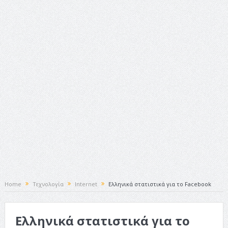
ταινία
Το Top 5 της εβδομάδας #517
Το νουάρ στον ελληνικό κινηματογράφο
Η Φροντίδα Έχει Πολλές Μορφές: Κι Όλες Σε Αφορούν
Τρία Βήματα Μπροστά για Σένα και την Επιχείρησή σου
Όψεις και Απόψεις
Αξίζει άραγε?
Home
Τεχνολογία
Internet
Ελληνικά στατιστικά για το Facebook
Ελληνικά στατιστικά για το