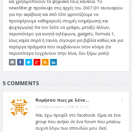
και χρησιμοποιούν τα ψηφιακά τους κανάλια. Το
newsfilter.gr προέκυψε στις αρχές του 2007 (01 Ιανουαρίου
για την ακρίβεια) και από τότε φροντίζουμε να
προσφέρουμε καθημερινές στιγμές ενημέρωσης και
ψυχαγωγίας! Θα τον δείτε να γράφει, μεταξύ άλλων,
περισσότερο για κινητά τηλέφωνα, gadgets, formula 1,
ίσως καμία σειρά ή ταινία, σίγουρα για βιβλία καθώς και για
περίεργα πράγματα που συμβαίνουν στον κόσμο (τα
περισσότερα τυγχάνουν στην Κίνα, δεν ξέρω γιατί)!
5 COMMENTS
θυμήσου πως με λένε...
1
20 Φεβρουαρίου 2008 at 15:30
Ναι, έχω προφίλ στο facebook. Είμαι σε ένα
group που ανήκει σε ένα forum που μπαίνω
συχνά λόγω των σπουδών μου. Εκεί