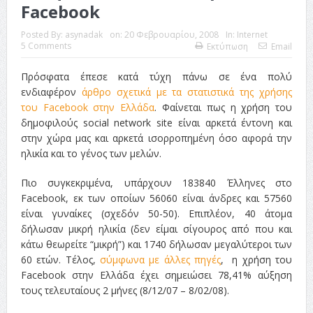
Facebook
Posted By:
asynadak
on:
20 Φεβρουαρίου, 2008
In:
Internet
5 Comments
Εκτύπωση
Email
Πρόσφατα έπεσε κατά τύχη πάνω σε ένα πολύ
ενδιαφέρον
άρθρο σχετικά με τα στατιστικά της χρήσης
του Facebook στην Ελλάδα
. Φαίνεται πως η χρήση του
δημοφιλούς social network site είναι αρκετά έντονη και
στην χώρα μας και αρκετά ισορροπημένη όσο αφορά την
ηλικία και το γένος των μελών.
Πιο συγκεκριμένα, υπάρχουν 183840 Έλληνες στο
Facebook, εκ των οποίων 56060 είναι άνδρες και 57560
είναι γυναίκες (σχεδόν 50-50). Επιπλέον, 40 άτομα
δήλωσαν μικρή ηλικία (δεν είμαι σίγουρος από που και
κάτω θεωρείτε “μικρή”) και 1740 δήλωσαν μεγαλύτεροι των
60 ετών. Τέλος,
σύμφωνα με άλλες πηγές
, η χρήση του
Facebook στην Ελλάδα έχει σημειώσει 78,41% αύξηση
τους τελευταίους 2 μήνες (8/12/07 – 8/02/08).