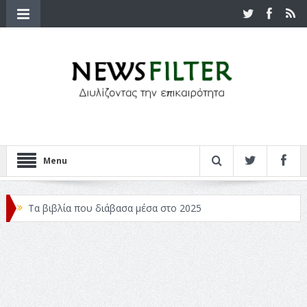
Menu
Τα βιβλία που διάβασα μέσα στο 2025
Κριτικές ταινιών: Ο Ντι Κάπριο και ο Λάνθιμος
Σχεδιασμός που «Μιλάει» Χωρίς Λέξεις
Σπιρτόκουτο: η απόλυτη αντισυμβατική καλοκαιρινή