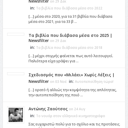
Newsfilter
on 29 Δεκ
in:
Τα βιβλία που διάβασα μέσα στο 2022
[…] μέσα στο 2020, για τα 31 βιβλία που διάβασα
μέσα στο 2021, για τα 33 β ...
Τα βιβλία που διάβασα μέσα στο 2025 |
Newsfilter
on 29 Δεκ
in:
Τα βιβλία που διάβασα μέσα στο 2018
[…] μέχρι στιγμής φαίνεται πως αυτό λειτουργεί.
Παλιότερα είχα γράψει για ...
Σχεδιασμός που «Μιλάει» Χωρίς Λέξεις |
Newsfilter
in:
on 03 Νοέ
Αυτοπεποίθηση τώρα!
[…] ορατό ή αλλιώς την κομψότητα της απλότητας,
την αυτοπεποίθηση της ποιό ...
Αντώνης Ζαούτσος
on 24 Αυγ
in:
Το νουάρ στον ελληνικό κινηματογράφο
Σας ευχαριστώ πολύ για το σχόλιο και τις προτάσεις.