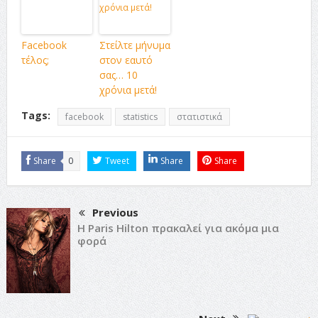
Facebook
Στείλτε μήνυμα
τέλος;
στον εαυτό
σας… 10
χρόνια μετά!
Tags:
facebook
statistics
στατιστικά
Share
0
Tweet
Share
Share
Previous
H Paris Hilton πρακαλεί για ακόμα μια
φορά