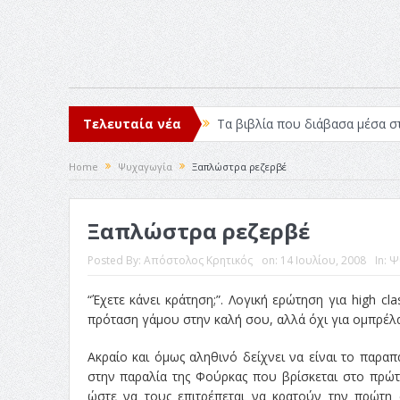
Τελευταία νέα
Τα βιβλία που διάβασα μέσα σ
Σχεδιασμός που «Μιλάει» Χωρίς
Home
Ψυχαγωγία
Ξαπλώστρα ρεζερβέ
Το Top 5 της εβδομάδας #517
Ξαπλώστρα ρεζερβέ
Η Φροντίδα Έχει Πολλές Μορφ
Όψεις και Απόψεις
Αξίζει 
Posted By:
Απόστολος Κρητικός
on:
14 Ιουλίου, 2008
In:
Ψ
“Έχετε κάνει κράτηση;”. Λογική ερώτηση για high cl
πρόταση γάμου στην καλή σου, αλλά όχι για ομπρέλα
Ακραίο και όμως αληθινό δείχνει να είναι το παραπ
στην παραλία της Φούρκας που βρίσκεται στο πρώτο
ώστε να τους επιτρέπεται να κρατούν την πρώτη 