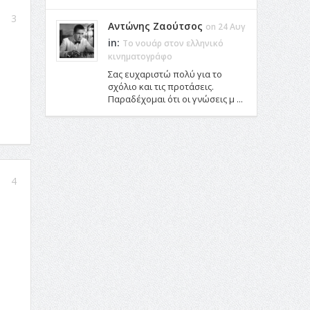
3
Αντώνης Ζαούτσος
on 24 Αυγ
in:
Το νουάρ στον ελληνικό
κινηματογράφο
Σας ευχαριστώ πολύ για το
σχόλιο και τις προτάσεις.
Παραδέχομαι ότι οι γνώσεις μ ...
4