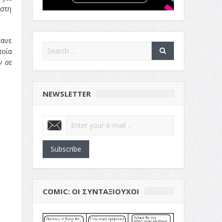
ιστη
κανε
ποία
ν σε
NEWSLETTER
Subscribe
COMIC: ΟΙ ΣΥΝΤΑΞΙΟΎΧΟΙ