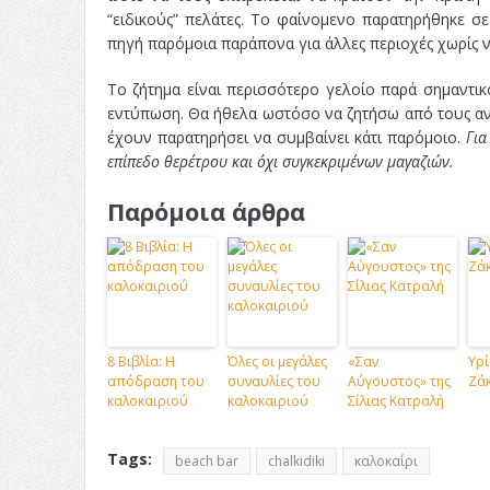
“ειδικούς” πελάτες. Το φαίνομενο παρατηρήθηκε 
πηγή παρόμοια παράπονα για άλλες περιοχές χωρίς ν
Το ζήτημα είναι περισσότερο γελοίο παρά σημαντι
εντύπωση. Θα ήθελα ωστόσο να ζητήσω από τους αν
έχουν παρατηρήσει να συμβαίνει κάτι παρόμοιο.
Για
επίπεδο θερέτρου και όχι συγκεκριμένων μαγαζιών.
Παρόμοια άρθρα
8 Βιβλία: Η
Όλες οι μεγάλες
«Σαν
Υρί
απόδραση του
συναυλίες του
Αύγουστος» της
Ζά
καλοκαιριού
καλοκαιριού
Σίλιας Κατραλή
Tags:
beach bar
chalkidiki
καλοκαίρι