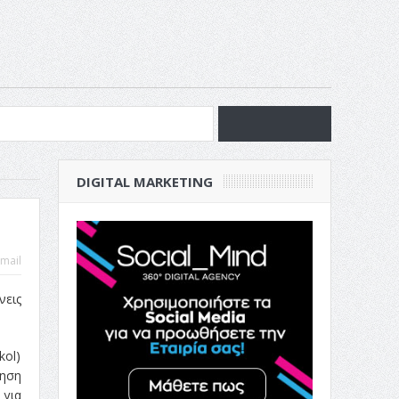
νία
DIGITAL MARKETING
ν Επιχείρησή σου
mail
νεις
kol)
τηση
 για