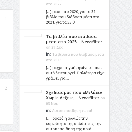
στο 2022
[…] μέσα στο 2020, για τα 31
βιβλία που διάβασα μέσα στο
1
2021, για τα 33 β ...
Τα βιβλία που διάβασα
μέσα στο 2025 | Newsfilter
on 29 Δεκ
in:
Τα βιβλία που διάβασα μέσα
στο 2018
[…] μέχρι στιγμής φαίνεται πως
αυτό λειτουργεί. Παλιότερα είχα
γράψει για ...
2
Σχεδιασμός που «Μιλάει»
Χωρίς Λέξεις | Newsfilter
on
03 Νοέ
in:
Αυτοπεποίθηση τώρα!
[…] ορατό ή αλλιώς την
κομψότητα της απλότητας, την
αυτοπεποίθηση της ποιό ...