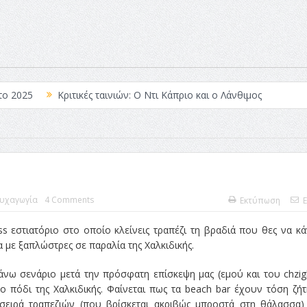
το 2025
Κριτικές ταινιών: Ο Ντι Κάπριο και ο Λάνθιμος
 Λέξεις
Σπιρτόκουτο: η απόλυτη αντισυμβατική καλοκαιρινή ται
Το νουάρ στον ελληνικό κινηματογράφο
ές: Κι Όλες Σε Αφορούν
Τρία Βήματα Μπροστά για Σένα και τη
άραγε?
υχαγωγία
4 Comments
Εκτύπωση
E
ass εστιατόριο στο οποίο κλείνεις τραπέζι τη βραδιά που θες να κά
 με ξαπλώστρες σε παραλία της Χαλκιδικής.
άνω σενάριο μετά την πρόσφατη επίσκεψη μας (εμού και του chzig
 πόδι της Χαλκιδικής. Φαίνεται πως τα beach bar έχουν τόση ζή
σειρά τραπεζιών (που βρίσκεται ακριβώς μπροστά στη θάλασσα)