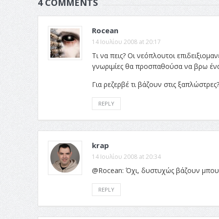
4 COMMENTS
Rocean
14 Ιουλίου 2008 at 20:17
Τι να πεις? Οι νεόπλουτοι επιδειξιομαν
γνωριμίες θα προσπαθούσα να βρω ένα 
Για ρεζερβέ τι βάζουν στις ξαπλώστρες
REPLY
krap
14 Ιουλίου 2008 at 20:34
@Rocean: Όχι, δυστυχώς βάζουν μπουκ
REPLY