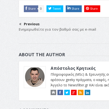
Share
0
Tweet
Share
Share
Previous
Ενημερωθείτε για τον βαθμό σας με e-mail
ABOUT THE AUTHOR
Απόστολος Κρητικός
Πληροφορικός (MSc) & Ερευνητής σε
αρέσουν geeky πράγματα, ο καφές, η
Άγγελο το Newsfilter.gr ΚΑΙ είναι α