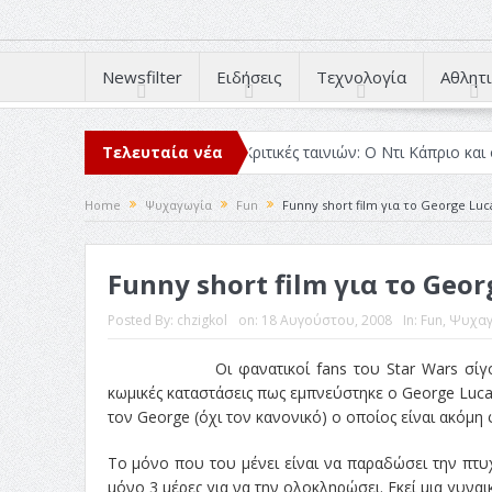
Newsfilter
Ειδήσεις
Τεχνολογία
Αθλητι
ιάβασα μέσα στο 2025
Τελευταία νέα
Κριτικές ταινιών: Ο Ντι Κάπριο και ο Λάνθ
Home
Ψυχαγωγία
Fun
Funny short film για το George Luca
Funny short film για το Geor
Posted By:
chzigkol
on:
18 Αυγούστου, 2008
In:
Fun
,
Ψυχαγ
Οι φανατικοί fans του Star Wars σί
κωμικές καταστάσεις πως εμπνεύστηκε ο George Lucas 
τον George (όχι τον κανονικό) ο οποίος είναι ακόμη
Το μόνο που του μένει είναι να παραδώσει την πτυχ
μόνο 3 μέρες για να την ολοκληρώσει. Εκεί μια γυνα