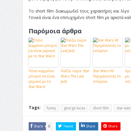
Το short film διακωμωδεί τους χαρακτήρες και λίγο 
Γενικά είναι ένα επιτυχημένο short film με αρκετά καλ
Παρόμοια άρθρα
Πόσο καμμένοι
Παίζει τώρα: Star
Star Wars VII:
Χρι
μπορεί να είναι
Wars The Last
Περιμένοντας το
με…
μερικοί με το
Jedi
επόμενο
vol
Star Wars!
Tags:
funny
george lucas
short film
star war
Share
0
Tweet
Share
Share