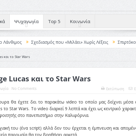
κά
Ψυχαγωγία
Top 5
Κοινωνία
ιμος
Σχεδιασμός που «Μιλάει» Χωρίς Λέξεις
Σπιρτόκουτο: η 
s και το Star Wars
ge Lucas και το Star Wars
ωγία
No Comments
Εκτύπωση
E
γουρα θα έχετε δει το παρακάτω video το οποίο μας δείχνει μέσα
το Star Wars. Το video διαρκεί 9 λεπτά και έχει ως κεντρικό χαρακ
 φοιτητής στο πανεπιστήμιο στην Καλιφόρνια.
ιακή του (ένα script) αλλά δεν του έρχεται η έμπνευση και απομέ
ικεία παρουσία θα τον βοηθήσει αρκετά.