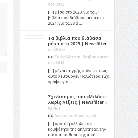
στο 2022
[…] μέσα στο 2020, για τα 31
βιβλία που διάβασα μέσα στο
2021, για τα 33 β ...
Τα βιβλία που διάβασα
μέσα στο 2025 | Newsfilter
on 29 Δεκ
in:
Τα βιβλία που διάβασα μέσα
στο 2018
[…] μέχρι στιγμής φαίνεται πως
αυτό λειτουργεί. Παλιότερα είχα
γράψει για ...
Σχεδιασμός που «Μιλάει»
Χωρίς Λέξεις | Newsfilter
on
03 Νοέ
in:
Αυτοπεποίθηση τώρα!
[…] ορατό ή αλλιώς την
κομψότητα της απλότητας, την
αυτοπεποίθηση της ποιό ...