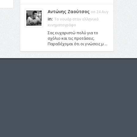
Αντώνης Ζαούτσος
on 24 Αυγ
in:
Το νουάρ στον ελληνικό
κινηματογράφο
Σας ευχαριστώ πολύ για το
σχόλιο και τις προτάσεις.
Παραδέχομαι ότι οι γνώσεις μ ...