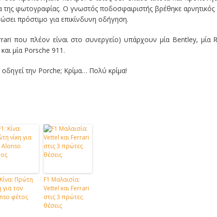
ια της φωτογραφίας. Ο γνωστός ποδοσφαιριστής βρέθηκε αρνητικός
ώσει πρόστιμο για επικίνδυνη οδήγηση.
ari που πλέον είναι στο συνεργείο) υπάρχουν μία Bentley, μία R
αι μία Porsche 911.
 οδηγεί την Porche; Κρίμα… Πολύ κρίμα!
 Κίνα: Πρώτη
F1 Μαλαισία:
η για τον
Vettel και Ferrari
nso φέτος
στις 3 πρώτες
θέσεις