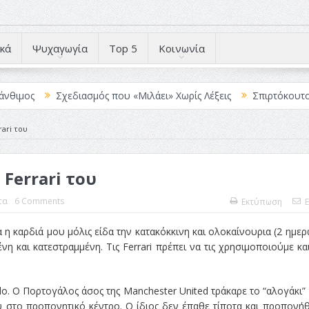
κά
Ψυχαγωγία
Top 5
Κοινωνία
Σχεδιασμός που «Μιλάει» Χωρίς Λέξεις
Σπιρτόκουτο: η απόλυτη
ari του
Ferrari του
τα
6 Comments
Εκτύπωση
E
 η καρδιά μου μόλις είδα την κατακόκκινη και ολοκαίνουρια (2 ημερ
νη και κατεστραμμένη. Τις Ferrari πρέπει να τις χρησιμοποιούμε κα
do. Ο Πορτογάλος άσος της Manchester United τράκαρε το “αλογάκι”
υ στο προπονητικό κέντρο. Ο ίδιος δεν έπαθε τίποτα και προπονή