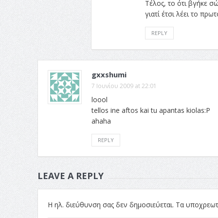
Τέλος, το ότι βγήκε σ
γιατί έτσι λέει το πρω
REPLY
gxxshumi
7 Ιουνίου 2009 at 22:01
loool
tellos ine aftos kai tu apantas kiolas:P
ahaha
REPLY
LEAVE A REPLY
Η ηλ. διεύθυνση σας δεν δημοσιεύεται.
Τα υποχρεωτ