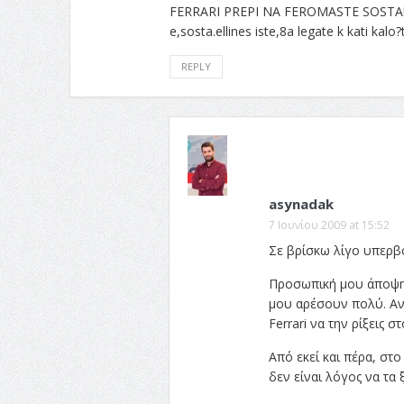
FERRARI PREPI NA FEROMASTE SOSTA!? DIK
e,sosta.ellines iste,8a legate k kati kal
REPLY
asynadak
7 Ιουνίου 2009 at 15:52
Σε βρίσκω λίγο υπερβο
Προσωπική μου άποψη ε
μου αρέσουν πολύ. Αν 
Ferrari να την ρίξεις σ
Από εκεί και πέρα, στ
δεν είναι λόγος να τα