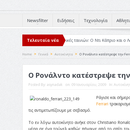
Newsfilter
Ειδήσεις
Τεχνολογία
Αθλητι
μέσα στο 2025
Τελευταία νέα
Κριτικές ταινιών: Ο Ντι Κάπριο και ο Λάνθιμος
Home
Γενικά
Αυτοκίνητα
Ο Ρονάλντο κατέστρεψε την Ferr
Ο Ρονάλντο κατέστρεψε την 
Posted By:
asynadak
on:
09 Ιανουαρίου, 2009
In:
Αυτοκίνη
Ράγισε και σήμερα
Ferrari
τρακαρισμέ
τις αντιμετωπίζουμε με σεβασμό.
Το εν λόγω αυτοκίνητο ανήκε στον Christiano Ronal
μέσα σε ένα τούνελ καθώς πήγαινε από το σπίτι το