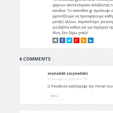
φέρουν αποτελέσματα αλλάζοντας το
κανάλια. Το newsfilter.gr προέκυψε σ
φροντίζουμε να προσφέρουμε καθημε
μεταξύ άλλων, περισσότερο για κινητ
για βιβλία καθώς και για περίεργα
Κίνα, δεν ξέρω γιατί)!
6 COMMENTS
asynadak (asynadak)
9 Ιανουαρίου 2009 at 11:36
Ο Ρονάλντο κατέστρεψε την Ferrari του
REPLY