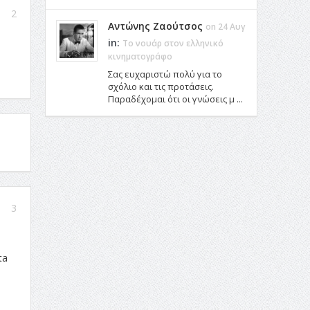
2
Αντώνης Ζαούτσος
on 24 Αυγ
in:
Το νουάρ στον ελληνικό
κινηματογράφο
Σας ευχαριστώ πολύ για το
σχόλιο και τις προτάσεις.
Παραδέχομαι ότι οι γνώσεις μ ...
3
ta