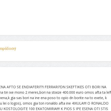
 παράδοση!
ESENA AFTO SE ENDIAFERI??I FERRARI?DN SKEFTIKES OTI BORI NA
in ixe mono 2 meres,bori na stixize 400.000 euro omos afta ta lef
na,k gia sas bori na ine ena poso to opio dn borite na to exete, k
 lei o logos), omos gia ton ronaldo afta ine 4IXULA!!!! O RONALDO
 KOSTOLOGITE 100 EKATOMIRIA!!!! K PIOS S IPE ESENA OTI STIS