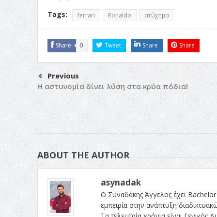
Tags:
ferrari
Ronaldo
ατύχημα
Share
0
Tweet
Share
Share
Previous
Η αστυνομία δίνει λύση στα κρύα πόδια!
ABOUT THE AUTHOR
asynadak
Ο Συναδάκης Άγγελος έχει Bachelor 
εμπειρία στην ανάπτυξη διαδικτυακ
Τα τελευταία χρόνια είναι Γενικός Δι