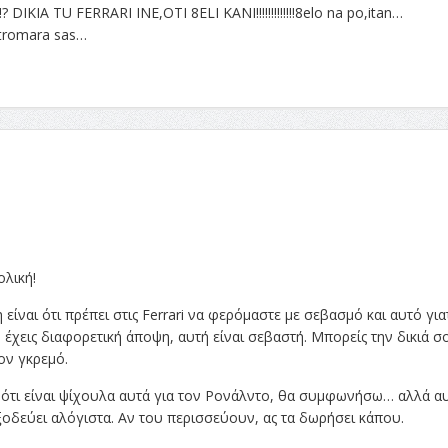
IA TU FERRARI INE,OTI 8ELI KANI!!!!!!!!!!!!!8elo na po,itan…
o?tromara sas…
λική!
ίναι ότι πρέπει στις Ferrari να φερόμαστε με σεβασμό και αυτό για
έχεις διαφορετική άποψη, αυτή είναι σεβαστή. Μπορείς την δικιά σ
τον γκρεμό.
ο ότι είναι ψίχουλα αυτά για τον Ρονάλντο, θα συμφωνήσω… αλλά α
 ξοδεύει αλόγιστα. Αν του περισσεύουν, ας τα δωρήσει κάπου.