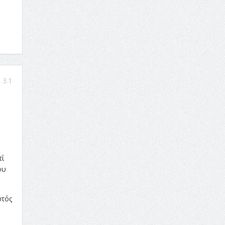
3.1
τί
ου
υτός