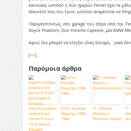
κανονικά, ωστόσο η δύο ημερών Ferrari έχει τα χάλ
αλκοτέστ που του έγινε, ωστόσο αναμένεται να πληρ
Παρεμπιπτόντως, στο garage του (πέρα από την Ferr
Royce Phantom, δύο Porsche Cayenne, μία BMW M6 κ
Αφού δεν μπορεί να ελέγξει τόση δύναμη… γιατί δεν
[
via
]
Παρόμοια άρθρα
Δημοσιογράφος
Έντσο Ανσέλμο
F1: Ισπανία:
F1:
τράκαρε μία
Φερράρι 1898-
Νικητής ο
νίκ
Ferrari FF κατά
1988
Fernando Alonso
Alo
την διάρκεια
δοκιμής!