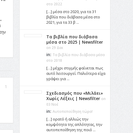
στο 2022
[…] μέσα στο 2020, για τα 31
βιβλία που διάβασα μέσα στο
,
2021, για τα 33 β ...
α
την
Τα βιβλία που διάβασα
μέσα στο 2025 | Newsfilter
on 29 Δεκ
in:
Τα βιβλία που διάβασα μέσα
στο 2018
[…] μέχρι στιγμής φαίνεται πως
αυτό λειτουργεί. Παλιότερα είχα
γράψει για ...
1
Σχεδιασμός που «Μιλάει»
Χωρίς Λέξεις | Newsfilter
on
03 Νοέ
in:
Αυτοπεποίθηση τώρα!
[…] ορατό ή αλλιώς την
κομψότητα της απλότητας, την
αυτοπεποίθηση της ποιό ...