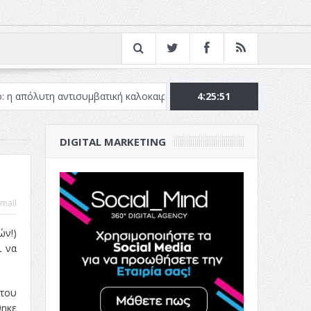
 αντισυμβατική καλοκαιρινή ταινία
Το Top 5 της εβδομάδας #51
4:25:52
DIGITAL MARKETING
mail
ών!)
ι να
 του
θηκε