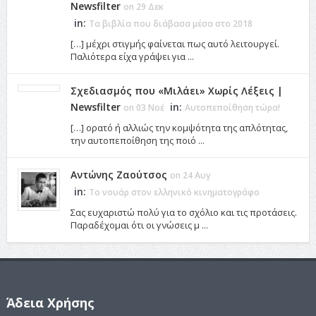
Newsfilter
on 29 Δεκ
in:
Τα βιβλία που διάβασα μέσα στο 2018
[…] μέχρι στιγμής φαίνεται πως αυτό λειτουργεί.
Παλιότερα είχα γράψει για ...
Σχεδιασμός που «Μιλάει» Χωρίς Λέξεις |
Newsfilter
in:
on 03 Νοέ
Αυτοπεποίθηση τώρα!
[…] ορατό ή αλλιώς την κομψότητα της απλότητας,
την αυτοπεποίθηση της ποιό ...
Αντώνης Ζαούτσος
on 24 Αυγ
in:
Το νουάρ στον ελληνικό κινηματογράφο
Σας ευχαριστώ πολύ για το σχόλιο και τις προτάσεις.
Παραδέχομαι ότι οι γνώσεις μ ...
Άδεια Χρήσης