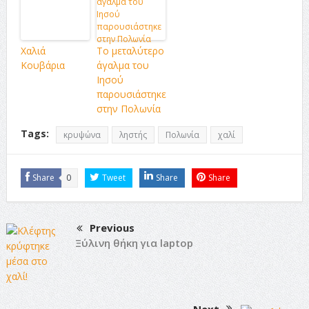
Χαλιά
Το μεταλύτερο
Κουβάρια
άγαλμα του
Ιησού
παρουσιάστηκε
στην Πολωνία
Tags:
κρυψώνα
ληστής
Πολωνία
χαλί
Share
0
Tweet
Share
Share
Previous
Ξύλινη θήκη για laptop
Next