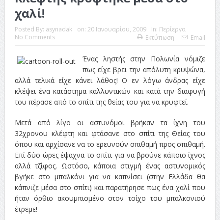
χαλί!
Posted By:
asynadak
on:
20 Ιανουαρίου, 2009
In:
Περίεργα
No Comments
Εκτύπωση
Email
Ένας ληστής στην Πολωνία νόμιζε
πως είχε βρει την απόλυτη κρυψώνα,
αλλά τελικά είχε κάνει λάθος! Ο εν λόγω άνδρας είχε
κλέψει ένα κατάστημα καλλυντικών και κατά την διαφυγή
του πέρασε από το σπίτι της θείας του για να κρυφτεί.
Μετά από λίγο οι αστυνόμοι βρήκαν τα ίχνη του
32χρονου κλέφτη και φτάσανε στο σπίτι της Θείας του
όπου και αρχίσανε να το ερευνούν σπιθαμή προς σπιθαμή.
Επί δύο ώρες έψαχνα το σπίτι για να βρούνε κάποιο ίχνος
αλλά τζίφος. Ωστόσο, κάποια στιγμή ένας αστυνομικός
βγήκε στο μπαλκόνι για να καπνίσει (στην Ελλάδα θα
κάπνιζε μέσα στο σπίτι) και παρατήρησε πως ένα χαλί που
ήταν όρθιο ακουμπισμένο στον τοίχο του μπαλκονιού
έτρεμε!