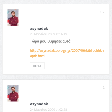
1.2
asynadak
25 Μαρτίου 2009 at 16:19
Τώρα μου θύμησες αυτό:
http://asynadak.pblogs.gr/2007/06/bibliothhkh-
apth.html
REPLY
2
asynadak
24 Μαρτίου 2009 at 02:28