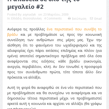
μεγαλείο #2
Posted By:
asynadak
on:
23 Μαρτίου, 2009
In:
Ελλάδα
,
Θεσσαλονίκη
4 Comments
Εκτύπωση
Email
Ανέφερα τις προάλλες
ένα περιστατικό που συνέβη το
βράδυ
και με προβλημάτισε ως προς την κοινωνική
συνείδηση των ανθρώπων στις μέρες μας. Έχω την
αίσθηση ότι το φαινόμενο του ωχαδερφισμού και της
αδιαφορίας έχει πάρει εκτάσεις επιδημίας και πλέον (για
εμένα) αποτελεί σημαντικότερο πρόβλημα από όλα όσα
αναφέρονται στις ειδήσεις κάθε βράδυ (οικονομία,
ανεργία, περιβάλλον, κλπ). Αν δεν τονωθεί η προσφορά
προς τον συνάνθρωπο πρώτα, τότε τίποτα άλλο δεν
πρόκειται να αλλάξει.
Αυτή τη φορά θα αναφερθώ σε ένα νέο περιστατικό που
με προβλημάτισε και θα συνεχίσω να αναφέρομαι και να
δημοσιεύω τέτοια περιστατικά μέχρι να προβληματιστεί
αρκετά αυτή η κοινωνία και αρχίσει να αλλάζει (θα γράφω
για πάντα κοινώς).