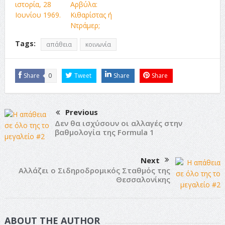
ιστορία, 28
Αρβύλα:
Ιουνίου 1969.
Κιθαρίστας ή
Ντράμερ;
Tags:
απάθεια
κοινωνία
Share
0
Tweet
Share
Share
Previous
Δεν θα ισχύσουν οι αλλαγές στην
βαθμολογία της Formula 1
Next
Αλλάζει ο Σιδηροδρομικός Σταθμός της
Θεσσαλονίκης
ABOUT THE AUTHOR