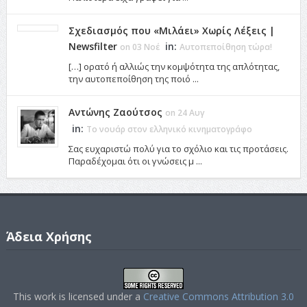
Σχεδιασμός που «Μιλάει» Χωρίς Λέξεις |
Newsfilter
in:
on 03 Νοέ
Αυτοπεποίθηση τώρα!
[…] ορατό ή αλλιώς την κομψότητα της απλότητας,
την αυτοπεποίθηση της ποιό ...
Αντώνης Ζαούτσος
on 24 Αυγ
in:
Το νουάρ στον ελληνικό κινηματογράφο
Σας ευχαριστώ πολύ για το σχόλιο και τις προτάσεις.
Παραδέχομαι ότι οι γνώσεις μ ...
Άδεια Χρήσης
This work is licensed under a
Creative Commons Attribution 3.0