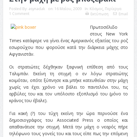
Posted By:
asynadak
on:
16 Μαΐου, 2009
In:
Κόσμος
,
Περίεργα
1 Comment
Εκτύπωση
Email
Πρωτοσέλιδο
στους New York
Times κατάφερε να γίνει ένας Αμερικανός εξαιτίας του ροζ
εσωρούχου που φορούσε κατά την διάρκεια μάχης στο
Αφγανιστάν.
Οι στρατιώτες δέχθηκαν ξαφνική επίθεση από τους
Ταλιμπάν. Εκείνη τη στιγμή ο εν λόγω στρατιώτης
κοιμόταν, οπότε ξύπνησε και μπήκε κατευθείαν στην μάχη
χωρίς να έχει χρόνο να βάλει το παντελόνι του, τις
αρβύλες του και τον υπόλοιπο εξοπλισμό του (μόνο το
κράνος του έβαλε).
Για κακή (?) του τύχη εκείνη την ώρα περνούσε ένα
δημοσιογράφος του Associated Press ο οποίος και
απαθανάτισε την στιγμή. Μετά την μάχη ο νεαρός πήρε
τηλέφωνο τους γονείς του και τους είπε πως την επόμενη