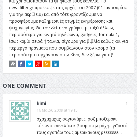
και χρησιμοποιούν τα ψηφιακά τους κανάλια. Το
newsfilter.gr προέκυψε στις αρχές του 2007 (01 Ιανουαρίου
για την ακρίβεια) και από τότε φροντίζουμε να
προσφέρουμε καθημερινές στιγμές ενημέρωσης και
ψυχαγωγίας! Θα τον δείτε να γράφει, μεταξύ άλλων,
περισσότερο για κινητά τηλέφωνα, gadgets, formula 1,
ίσως καμία σειρά ή ταινία, σίγουρα για βιβλία καθώς και για
περίεργα πράγματα που συμβαίνουν στον κόσμο (τα
περισσότερα τυγχάνουν στην Κίνα, δεν ξέρω γιατί)!
ONE COMMENT
kimi
1
16 Μαΐου 2009 at 19:15
αχαχαχαχαχ σαγιονάρες, ροζ μποξεράκι,
κόκκινο φανελάκι κ βουρ στην μάχη…γι”αυτό
τους αγαπάω τους αμερικανους ρεεεεεεε…