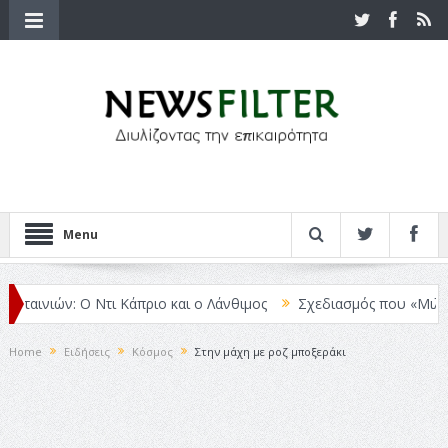
Menu
αινιών: Ο Ντι Κάπριο και ο Λάνθιμος
Σχεδιασμός που «Μιλάει» Χω
Home
Ειδήσεις
Κόσμος
Στην μάχη με ροζ μποξεράκι