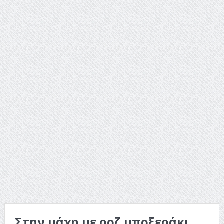
Στην μάχη με ροζ μποξεράκι