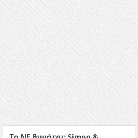
Το NF θυμάται: Simon &