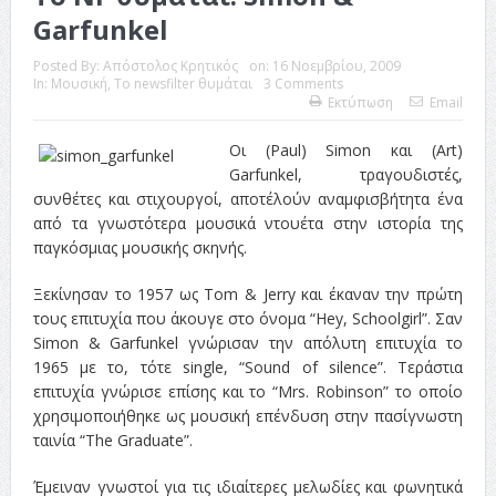
Garfunkel
Posted By:
Απόστολος Κρητικός
on:
16 Νοεμβρίου, 2009
In:
Μουσική
,
Το newsfilter θυμάται
3 Comments
Εκτύπωση
Email
Οι (Paul) Simon και (Art)
Garfunkel, τραγουδιστές,
συνθέτες και στιχουργοί, αποτέλούν αναμφισβήτητα ένα
από τα γνωστότερα μουσικά ντουέτα στην ιστορία της
παγκόσμιας μουσικής σκηνής.
Ξεκίνησαν το 1957 ως Tom & Jerry και έκαναν την πρώτη
τους επιτυχία που άκουγε στο όνομα “Hey, Schoolgirl”. Σαν
Simon & Garfunkel γνώρισαν την απόλυτη επιτυχία το
1965 με το, τότε single, “Sound of silence”. Τεράστια
επιτυχία γνώρισε επίσης και το “Mrs. Robinson” το οποίο
χρησιμοποιήθηκε ως μουσική επένδυση στην πασίγνωστη
ταινία “The Graduate”.
Έμειναν γνωστοί για τις ιδιαίτερες μελωδίες και φωνητικά