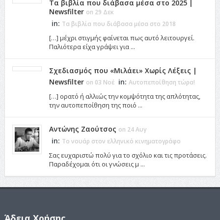
Τα βιβλία που διάβασα μέσα στο 2025 |
Newsfilter
on 29 Δεκ
in:
Τα βιβλία που διάβασα μέσα στο 2018
[…] μέχρι στιγμής φαίνεται πως αυτό λειτουργεί.
Παλιότερα είχα γράψει για ...
Σχεδιασμός που «Μιλάει» Χωρίς Λέξεις |
Newsfilter
in:
on 03 Νοέ
Αυτοπεποίθηση τώρα!
[…] ορατό ή αλλιώς την κομψότητα της απλότητας,
την αυτοπεποίθηση της ποιό ...
Αντώνης Ζαούτσος
on 24 Αυγ
in:
Το νουάρ στον ελληνικό κινηματογράφο
Σας ευχαριστώ πολύ για το σχόλιο και τις προτάσεις.
Παραδέχομαι ότι οι γνώσεις μ ...
Άδεια Χρήσης