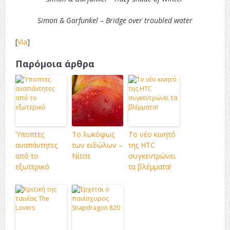
Simon & Garfunkel –
Bridge over troubled water
[
Via
]
Παρόμοια άρθρα
Ύποπτες
Το λυκόφως
Το νέο κινητό
αναπάντητες
των ειδώλων –
της HTC
από το
Νίτσε
συγκεντρώνει
εξωτερικό
τα βλέμματα!