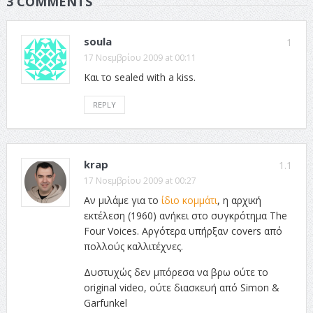
3 COMMENTS
soula
1
17 Νοεμβρίου 2009 at 00:11
Και το sealed with a kiss.
REPLY
krap
1.1
17 Νοεμβρίου 2009 at 00:27
Αν μιλάμε για το
ίδιο κομμάτι
, η αρχική
εκτέλεση (1960) ανήκει στο συγκρότημα The
Four Voices. Αργότερα υπήρξαν covers από
πολλούς καλλιτέχνες.
Δυστυχώς δεν μπόρεσα να βρω ούτε το
original video, ούτε διασκευή από Simon &
Garfunkel