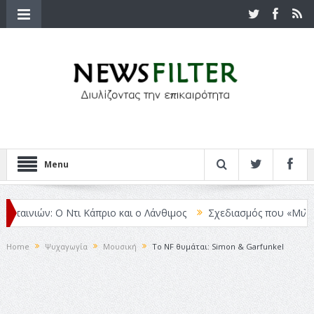
Menu
ινιών: Ο Ντι Κάπριο και ο Λάνθιμος
Σχεδιασμός που «Μιλάει» Χωρ
Home
Ψυχαγωγία
Μουσική
Το NF θυμάται: Simon & Garfunkel