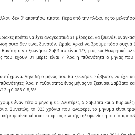
άλλον δεν θ’ αποκτήσω τίποτα. Πέρα από την πλάκα, ας το μελετήσ
υριακές πρέπει να έχει αναγκαστικά 31 μέρες και να ξεκινάει αναγκασ
ωση αυτό δεν είναι δυνατόν. Ωραία! Αρκεί να βρούμε πόσο συχνά 
ιθανότητα να ξεκινήσει Σάββατο είναι 1/7, μιας και θεωρητικά όλε
ήνες που έχουν 31 μέρες είναι 7. Άρα η πιθανότητα ο μήνας που
αυτόχρονα. Δηλαδή ο μήνας που θα ξεκινήσει Σάββατο, να έχει κα
πιθανότητες. Άρα, η πιθανότητα ένας μήνας να ξεκινάει Σάββατο κα
1/12 ή 0,083 ή 8,3%.
υμε έναν τέτοιο μήνα (με 5 Δευτέρες, 5 Σάββατα και 5 Κυριακές)
όνο. Συνεπώς, τα 823 χρόνια που αναφέρει το μήνυμα είναι τρα
τική καμπάνια κάποιας εταιρείας κινητής τηλεφωνίας η οποία προσ
ο προηγούμενος τέτοιος μήνας και ο Οκτώβριος του 2011 θα είν