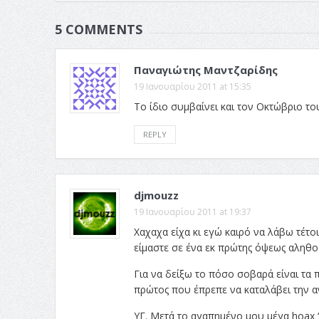
5 COMMENTS
Παναγιώτης Μαντζαρίδης
19 Ιανουαρίου 2011 at 15:35
Το ίδιο συμβαίνει και τον Οκτώβριο τ
REPLY
djmouzz
19 Ιανουαρίου 2011 at 19:37
Χαχαχα είχα κι εγώ καιρό να λάβω τέτο
είμαστε σε ένα εκ πρώτης όψεως αληθο
Για να δείξω το πόσο σοβαρά είναι τα 
πρώτος που έπρεπε να καταλάβει την α
ΥΓ. Μετά το αγαπημένο μου μέγα hoax 