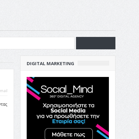
νία
DIGITAL MARKETING
ν Επιχείρησή σου
mail
ντας