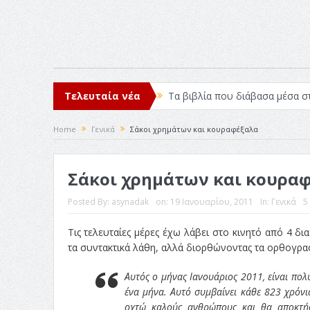
Τελευταία νέα
Τα βιβλία που διάβασα μέσα σ
Σχεδιασμός που «Μιλάει» Χωρίς
Home
Γενικά
Σάκοι χρημάτων και κουραφέξαλα
Το Top 5 της εβδομάδας #517
Σάκοι χρημάτων και κουρα
Η Φροντίδα Έχει Πολλές Μορφ
Όψεις και Απόψεις
Αξίζει 
Posted By:
asynadak
on:
19 Ιανουαρίου, 2011
In:
Γενικά
5
Τις τελευταίες μέρες έχω λάβει στο κινητό από 4 δ
τα συντακτικά λάθη, αλλά διορθώνοντας τα ορθογραφ
Αυτός ο μήνας Ιανουάριος 2011, είναι πολύ
ένα μήνα. Αυτό συμβαίνει κάθε 823 χρόν
οχτώ καλούς ανθρώπους και θα αποκτήσ