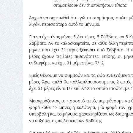
σταματήσουν δεν θ’ αποκτήσουν τίποτα.
Αρχικά να σημειωθεί ότι εγώ το σταμάτησα, οπότε μ
λιγάκι περισσότερο αυτό το μήνυμα.
Για να έχει ένας μήνας 5 Δευτέρες, 5 Σάββατα και 5 Κ
Σάββατο. Αν το καλοσκεφτείτε, σε κάθε άλλη περίπτ
μήνας που έχει 31 μέρες ξεκινάει από Σάββατο. Η π
μέρες έχουν τις ίδιες πιθανότητες. Επίσης, οι μ
ενδιαφέρει να έχει 31 μέρες είναι 7/12.
Εμείς θέλουμε να συμβούν και τα δύο ενδεχόμενα τ
μέρες. Άρα, απλά θα πολλαπλασιάσουμε τις 2 αυτές 
έχει 31 μέρες είναι 1/7 επί 7/12 το οποίο ισούται με 
Μεταφράζοντας το ποσοστό αυτό, περιμένουμε να έχο
φορά κάθε 12 μήνες ή καλύτερα, μία φορά τον χρ
υπερβολή και το μήνυμα χαρακτηρίζεται ως διαφημισ
να αυξήσει τις πωλήσεις των SMS της!
Για του λόγου το αληθές, ο Μάιος του 2010 ήταν 