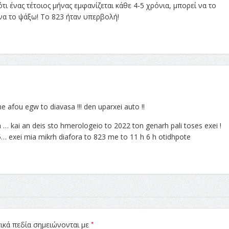
τι ένας τέτοιος μήνας εμφανίζεται κάθε 4-5 χρόνια, μπορεί να το
 να το ψάξω! Το 823 ήταν υπερβολή!
e afou egw to diavasa !!! den uparxei auto !!
 kai an deis sto hmerologeio to 2022 ton genarh pali toses exei !
5… exei mia mikrh diafora to 823 me to 11 h 6 h otidhpote
*
ικά πεδία σημειώνονται με