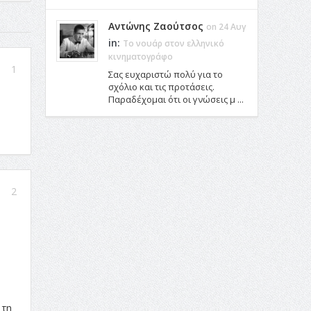
Αντώνης Ζαούτσος
on 24 Αυγ
in:
Το νουάρ στον ελληνικό
κινηματογράφο
1
Σας ευχαριστώ πολύ για το
σχόλιο και τις προτάσεις.
Παραδέχομαι ότι οι γνώσεις μ ...
2
 τη