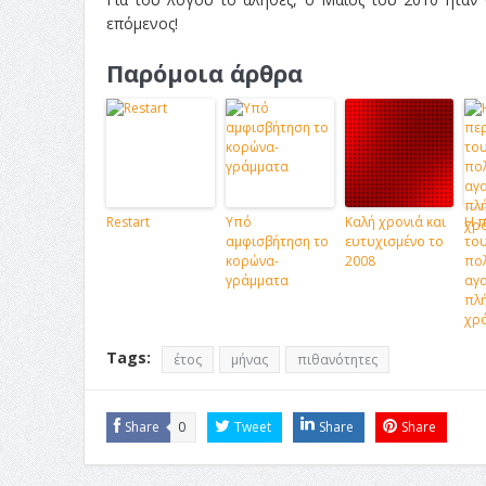
επόμενος!
Παρόμοια άρθρα
Restart
Υπό
Καλή χρονιά και
Η 
αμφισβήτηση το
ευτυχισμένο το
το
κορώνα-
2008
πολ
γράμματα
αγ
πλ
χρ
Tags:
έτος
μήνας
πιθανότητες
Share
0
Tweet
Share
Share