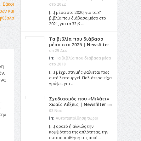
στο 2022
[…] μέσα στο 2020, για τα 31
βιβλία που διάβασα μέσα στο
2021, για τα 33 β ...
Τα βιβλία που διάβασα
μέσα στο 2025 | Newsfilter
on 29 Δεκ
in:
Τα βιβλία που διάβασα μέσα
στο 2018
λη
[…] μέχρι στιγμής φαίνεται πως
όν.
αυτό λειτουργεί. Παλιότερα είχα
 να
γράψει για ...
Σχεδιασμός που «Μιλάει»
,
Χωρίς Λέξεις | Newsfilter
on
α
03 Νοέ
την
in:
Αυτοπεποίθηση τώρα!
[…] ορατό ή αλλιώς την
κομψότητα της απλότητας, την
αυτοπεποίθηση της ποιό ...