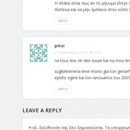
Η πλάκα είναι πως αν το μήνυμα έλεγε ό
πίστευα και να μην έμπαινα στον κόπο
REPLY
pitsi
21 Ιανουαρίου 2011 at 15:27
na tous lew oti den isxuei kai na mou len
sugkekrimena lene mono gia ton genarh …
epishs egine kai ton ianouarios tou 200
REPLY
LEAVE A REPLY
Η ηλ. διεύθυνση σας δεν δημοσιεύεται.
Τα υποχρεωτ