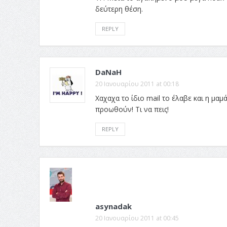
δεύτερη θέση.
REPLY
DaNaH
20 Ιανουαρίου 2011 at 00:18
Χαχαχα το ίδιο mail το έλαβε και η μα
προωθούν! Τι να πεις!
REPLY
asynadak
20 Ιανουαρίου 2011 at 00:45