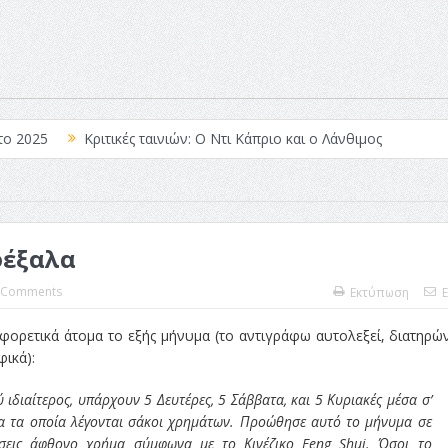
το 2025
Κριτικές ταινιών: Ο Ντι Κάπριο και ο Λάνθιμος
 Λέξεις
Σπιρτόκουτο: η απόλυτη αντισυμβατική καλοκαιρινή ται
Το νουάρ στον ελληνικό κινηματογράφο
φέξαλα
ές: Κι Όλες Σε Αφορούν
Τρία Βήματα Μπροστά για Σένα και τη
άραγε?
 Comments
Εκτύπωση
E
ιαφορετικά άτομα το εξής μήνυμα (το αντιγράφω αυτολεξεί, διατηρώ
ικά):
 ιδιαίτερος, υπάρχουν 5 Δευτέρες, 5 Σάββατα, και 5 Κυριακές μέσα σ’
ια τα οποία λέγονται σάκοι χρημάτων. Προώθησε αυτό το μήνυμα σε
εις άφθονο χρήμα σύμφωνα με το Κινέζικο Feng Shui. Όσοι το