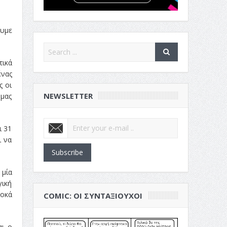
ουμε
τικά
ένας
ς οι
NEWSLETTER
 μας
ι 31
ι να
Subscribe
 μία
γική
δοκά
COMIC: ΟΙ ΣΥΝΤΑΞΙΟΎΧΟΙ
αι ο