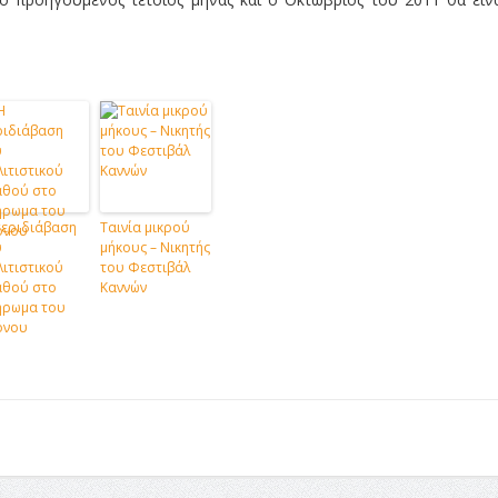
περιδιάβαση
Ταινία μικρού
υ
μήκους – Νικητής
ιτιστικού
του Φεστιβάλ
αθού στο
Καννών
ήρωμα του
όνου