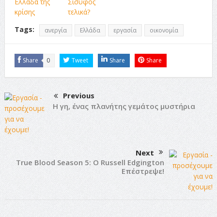
Ελλάδα της
Σίσυφος
κρίσης
τελικά?
Tags:
ανεργία
Ελλάδα
εργασία
οικονομία
Share
0
Tweet
Share
Share
Previous
Η γη, ένας πλανήτης γεμάτος μυστήρια
Next
True Blood Season 5: Ο Russell Edgington
Επέστρεψε!