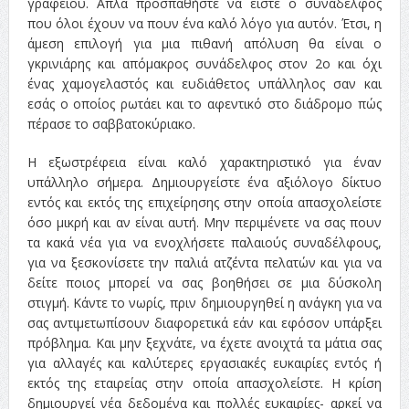
γραφείου. Απλά προσπαθήστε να είστε ο συνάδελφος
που όλοι έχουν να πουν ένα καλό λόγο για αυτόν. Έτσι, η
άμεση επιλογή για μια πιθανή απόλυση θα είναι ο
γκρινιάρης και απόμακρος συνάδελφος στον 2ο και όχι
ένας χαμογελαστός και ευδιάθετος υπάλληλος σαν και
εσάς ο οποίος ρωτάει και το αφεντικό στο διάδρομο πώς
πέρασε το σαββατοκύριακο.
Η εξωστρέφεια είναι καλό χαρακτηριστικό για έναν
υπάλληλο σήμερα. Δημιουργείστε ένα αξιόλογο δίκτυο
εντός και εκτός της επιχείρησης στην οποία απασχολείστε
όσο μικρή και αν είναι αυτή. Μην περιμένετε να σας πουν
τα κακά νέα για να ενοχλήσετε παλαιούς συναδέλφους,
για να ξεσκονίσετε την παλιά ατζέντα πελατών και για να
δείτε ποιος μπορεί να σας βοηθήσει σε μια δύσκολη
στιγμή. Κάντε το νωρίς, πριν δημιουργηθεί η ανάγκη για να
σας αντιμετωπίσουν διαφορετικά εάν και εφόσον υπάρξει
πρόβλημα. Και μην ξεχνάτε, να έχετε ανοιχτά τα μάτια σας
για αλλαγές και καλύτερες εργασιακές ευκαιρίες εντός ή
εκτός της εταιρείας στην οποία απασχολείστε. Η κρίση
δημιουργεί νέα δεδομένα και πολλές ευκαιρίες- αρκεί να