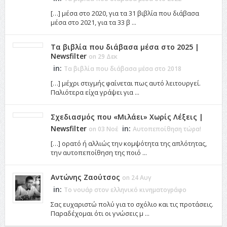
[…] μέσα στο 2020, για τα 31 βιβλία που διάβασα
μέσα στο 2021, για τα 33 β ...
Τα βιβλία που διάβασα μέσα στο 2025 |
Newsfilter
on 29 Δεκ
in:
Τα βιβλία που διάβασα μέσα στο 2018
[…] μέχρι στιγμής φαίνεται πως αυτό λειτουργεί.
Παλιότερα είχα γράψει για ...
Σχεδιασμός που «Μιλάει» Χωρίς Λέξεις |
Newsfilter
in:
on 03 Νοέ
Αυτοπεποίθηση τώρα!
[…] ορατό ή αλλιώς την κομψότητα της απλότητας,
την αυτοπεποίθηση της ποιό ...
Αντώνης Ζαούτσος
on 24 Αυγ
in:
Το νουάρ στον ελληνικό κινηματογράφο
Σας ευχαριστώ πολύ για το σχόλιο και τις προτάσεις.
Παραδέχομαι ότι οι γνώσεις μ ...