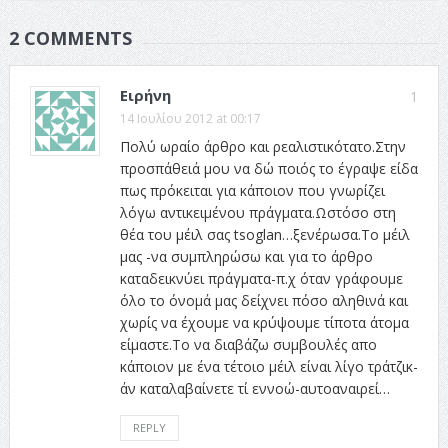
2 COMMENTS
Ειρήνη
1
14 Ιουλίου 2012 at 00:17
Πολύ ωραίο άρθρο και ρεαλιστικότατο.Στην
προσπάθειά μου να δώ ποιός το έγραψε είδα
πως πρόκειται για κάποιον που γνωρίζει
λόγω αντικειμένου πράγματα.Ωστόσο στη
θέα του μέιλ σας tsoglan…ξενέρωσα.Το μέιλ
μας -να συμπληρώσω και για το άρθρο
καταδεικνύει πράγματα-π.χ όταν γράφουμε
όλο το όνομά μας δείχνει πόσο αληθινά και
χωρίς να έχουμε να κρύψουμε τίποτα άτομα
είμαστε.Το να διαβάζω συμβουλές απο
κάποιον με ένα τέτοιο μέιλ είναι λίγο τράτζικ-
άν καταλαβαίνετε τί εννοώ-αυτοαναιρεί…
REPLY