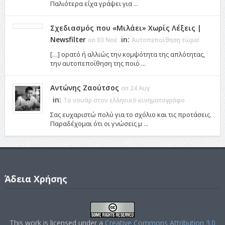
Παλιότερα είχα γράψει για ...
Σχεδιασμός που «Μιλάει» Χωρίς Λέξεις |
Newsfilter
in:
on 03 Νοέ
Αυτοπεποίθηση τώρα!
[…] ορατό ή αλλιώς την κομψότητα της απλότητας,
την αυτοπεποίθηση της ποιό ...
Αντώνης Ζαούτσος
on 24 Αυγ
in:
Το νουάρ στον ελληνικό κινηματογράφο
Σας ευχαριστώ πολύ για το σχόλιο και τις προτάσεις.
Παραδέχομαι ότι οι γνώσεις μ ...
Άδεια Χρήσης
This work is licensed under a
Creative Commons Attribution 3.0