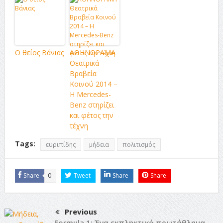
Ο θείος Βάνιας
ΑΘΗΝΟΡΑΜΑ
Θεατρικά
Βραβεία
Κοινού 2014 –
Η Mercedes-
Benz στηρίζει
και φέτος την
τέχνη
Tags:
ευριπίδης
μήδεια
πολιτισμός
Share
0
Tweet
Share
Share
Previous
Formula 1: Ένα εκπληκτικό πρωτάθλημα