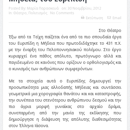
ταινία
Posted By:
Μαρία Παρασκευά
on:
30 Νοεμβρίου, 2012
In:
Θέατρο
,
Πολιτισμός
No Comments
Εκτύπωση
Email
Το Top 5 της εβδομάδας #517
Το νουάρ στον ελληνικό κινηματογράφο
Στο Θέατρο
Έξω από τα Τείχη παίζεται ένα από τα πιο σπουδαία έργα
Η Φροντίδα Έχει Πολλές Μορφές: Κι Όλες Σε Αφορούν
του Ευριπίδη η Μήδεια που πρωτοδιδάχτηκε το 431 π.Χ.
με την έναρξη του Πελοποννησιακού πολέμου. Στο έργο
Τρία Βήματα Μπροστά για Σένα και την Επιχείρησή σου
κυριαρχεί ένα πάθος απόλυτο, πρωτόγνωρο αλλά και
παγιδευμένο σε κανόνες που ορίζουν ο ορθολογισμός και
Όψεις και Απόψεις
Αξίζει άραγε?
ο κυνισμός των ανθρώπινων συμφερόντων.
Με τα στοιχεία αυτά ο Ευριπίδης δημιουργεί την
προσωπικότητα μιας αλλοδαπής Μήδειας και συντάσσει
γεωμετρικά μια χορογραφία θανάτου και και καταστροφής,
την συνέπεια του στενότερου ανθρώπινου δεσμού και την
πιο άγρια μορφή γυναίκας στο αρχαίο δράμα,
συνεπαρμένη από την μανία της εκδίκησης που
δημιούργησε η διάψευση της απόλυτης διαθεσιμότητας
στον Έλληνα Ιάσονα.