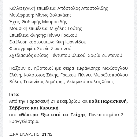
Καλλιτεχνική επιμέλεια: Απόστολος Αποστολίδης
Μετάφραση: Μίνως Βολανάκης
Ήχος: Θοδωρής Μαυροειδής
Μουσική επιμέλεια: Μιχάλης Γούτης
Επιμέλεια κίνησης: Πέννυ Γραικού
Εκτέλεση κοστουμιών: Κική Ιωαννίδου
Φωτογραφία: Σοφία Ζωντανού
Σχεδιασμός αφίσας – έντυπου υλικού: Σοφία Ζωντανού
Παίζουν οι ηθοποιοί (με σειρά εμφάνισης): Μακίσογλου
Ελένη, Κολότσιος Σάκης, Γραικού Πέννυ, Μωραΐτοπούλου
Βάλια, Τσιλινίκος Δημήτρης, Δεληνικόπουλος Χάρης.
Info
:
Από την Παρασκευή 21 Δεκεμβρίου και
κάθε Παρασκευή,
Σάββατο και Κυριακή
,
στο «
Θέατρο Έξω από τα Τείχη
», Πανεπιστημίου 2 –
Ευαγγελίστρια.
ΩΡΑ ΕΝΑΡΞΗΣ:
21:15