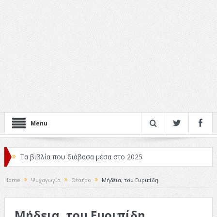
Menu
Τα βιβλία που διάβασα μέσα στο 2025
Κριτικές ταινιών: Ο Ντι Κάπριο και ο Λάνθιμος
Home
Ψυχαγωγία
Θέατρο
Μήδεια, του Ευριπίδη
Σχεδιασμός που «Μιλάει» Χωρίς Λέξεις
Μήδεια, του Ευριπίδη
Σπιρτόκουτο: η απόλυτη αντισυμβατική καλοκαιρινή