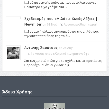
[…] μέχρι στιγμής φαίνεται πως αυτό λειτουργεί.
Παλιότερα είχα γράψει για ...
Σχεδιασμός που «Μιλάει» Χωρίς Λέξεις |
Newsfilter
in:
on 03 Νοέ
Αυτοπεποίθηση τώρα!
[…] ορατό ή αλλιώς την κομψότητα της απλότητας,
την αυτοπεποίθηση της ποιό ...
Αντώνης Ζαούτσος
on 24 Αυγ
in:
Το νουάρ στον ελληνικό κινηματογράφο
Σας ευχαριστώ πολύ για το σχόλιο και τις προτάσεις.
Παραδέχομαι ότι οι γνώσεις μ ...
Άδεια Χρήσης