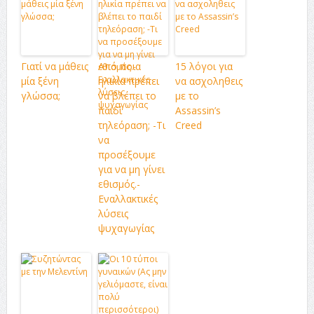
Γιατί να μάθεις
Από ποια
15 λόγοι για
μία ξένη
ηλικία πρέπει
να ασχοληθεις
γλώσσα;
να βλέπει το
με το
παιδί
Assassin’s
τηλεόραση; -Τι
Creed
να
προσέξουμε
για να μη γίνει
εθισμός.-
Εναλλακτικές
λύσεις
ψυχαγωγίας