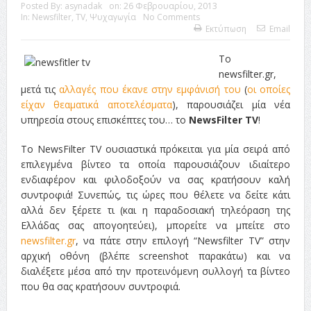
Posted By:
asynadak
on:
26 Φεβρουαρίου, 2013
In:
Newsfilter
,
TV
,
Ψυχαγωγία
No Comments
Εκτύπωση
Email
Το
newsfilter.gr,
μετά τις
αλλαγές που έκανε στην εμφάνισή του
(
οι οποίες
είχαν θεαματικά αποτελέσματα
), παρουσιάζει μία νέα
υπηρεσία στους επισκέπτες του… το
NewsFilter TV
!
To NewsFilter TV ουσιαστικά πρόκειται για μία σειρά από
επιλεγμένα βίντεο τα οποία παρουσιάζουν ιδιαίτερο
ενδιαφέρον και φιλοδοξούν να σας κρατήσουν καλή
συντροφιά! Συνεπώς, τις ώρες που θέλετε να δείτε κάτι
αλλά δεν ξέρετε τι (και η παραδοσιακή τηλεόραση της
Ελλάδας σας απογοητεύει), μπορείτε να μπείτε στο
newsfilter.gr
, να πάτε στην επιλογή “Newsfilter TV” στην
αρχική οθόνη (βλέπε screenshot παρακάτω) και να
διαλέξετε μέσα από την προτεινόμενη συλλογή τα βίντεο
που θα σας κρατήσουν συντροφιά.