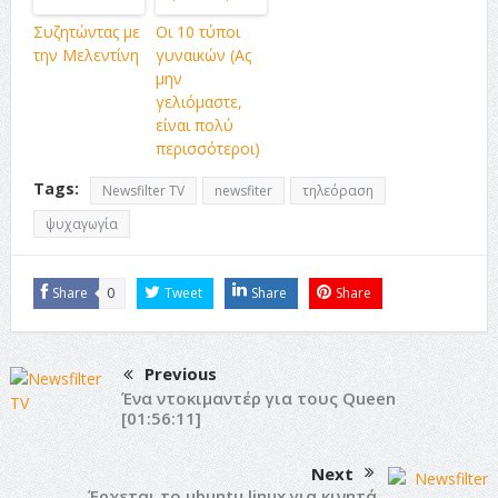
Συζητώντας με
Οι 10 τύποι
την Μελεντίνη
γυναικών (Ας
μην
γελιόμαστε,
είναι πολύ
περισσότεροι)
Tags:
Newsfilter TV
newsfiter
τηλεόραση
ψυχαγωγία
Share
0
Tweet
Share
Share
Previous
Ένα ντοκιμαντέρ για τους Queen
[01:56:11]
Next
Έρχεται το ubuntu linux για κινητά