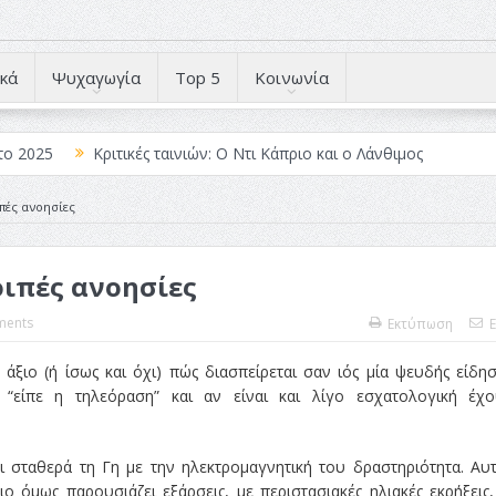
κά
Ψυχαγωγία
Top 5
Κοινωνία
το 2025
Κριτικές ταινιών: Ο Ντι Κάπριο και ο Λάνθιμος
 Λέξεις
Σπιρτόκουτο: η απόλυτη αντισυμβατική καλοκαιρινή ται
πές ανοησίες
Το νουάρ στον ελληνικό κινηματογράφο
οιπές ανοησίες
ές: Κι Όλες Σε Αφορούν
Τρία Βήματα Μπροστά για Σένα και τη
άραγε?
ents
Εκτύπωση
E
ς άξιο (ή ίσως και όχι) πώς διασπείρεται σαν ιός μία ψευδής είδη
 “είπε η τηλεόραση” και αν είναι και λίγο εσχατολογική έχ
ζει σταθερά τη Γη με την ηλεκτρομαγνητική του δραστηριότητα. Αυ
όμως παρουσιάζει εξάρσεις, με περιστασιακές ηλιακές εκρήξεις,