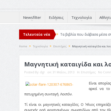
Newsfilter
Ειδήσεις
Τεχνολογία
Αθλητι
Τελευταία νέα
Τα βιβλία που διάβασα μέσα σ
Σχεδιασμός που «Μιλάει» Χωρίς
Home
Τεχνολογία
Επιστήμες
Μαγνητική καταιγίδα και λοι
Το Top 5 της εβδομάδας #517
Μαγνητική καταιγίδα και λ
Η Φροντίδα Έχει Πολλές Μορφ
Όψεις και Απόψεις
Αξίζει 
Posted By:
dgr
on:
31 Μαΐου, 2013
In:
Επιστήμες
No Comm
Είναι απορία
αρκεί να το
πετυχημένη συνταγή. Λοιπόν.
Tί είναι οι μαγνητικές καταιγίδες. Ο Ήλιος επηρεά
συνεχής ροή φορτισμένων σωματιδίων από τον ήλιο 