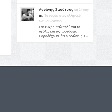
Αντώνης Ζαούτσος
on 24 Αυγ
in:
Το νουάρ στον ελληνικό
κινηματογράφο
Σας ευχαριστώ πολύ για το
σχόλιο και τις προτάσεις.
Παραδέχομαι ότι οι γνώσεις μ ...