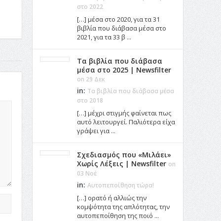
στο 2022
[…] μέσα στο 2020, για τα 31
βιβλία που διάβασα μέσα στο
2021, για τα 33 β ...
Τα βιβλία που διάβασα
μέσα στο 2025 | Newsfilter
on 29 Δεκ
in:
Τα βιβλία που διάβασα μέσα
στο 2018
[…] μέχρι στιγμής φαίνεται πως
αυτό λειτουργεί. Παλιότερα είχα
γράψει για ...
Σχεδιασμός που «Μιλάει»
Χωρίς Λέξεις | Newsfilter
on
03 Νοέ
in:
Αυτοπεποίθηση τώρα!
[…] ορατό ή αλλιώς την
κομψότητα της απλότητας, την
αυτοπεποίθηση της ποιό ...