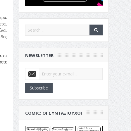
ιρα.
εται
ίναι
ίδες
NEWSLETTER
ποτα
ετε
Subscribe
COMIC: ΟΙ ΣΥΝΤΑΞΙΟΎΧΟΙ