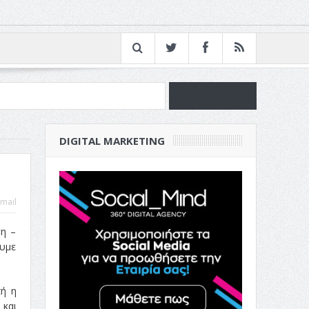
νία
DIGITAL MARKETING
ν Επιχείρησή σου
mail
ση –
ουμε
τή η
 και