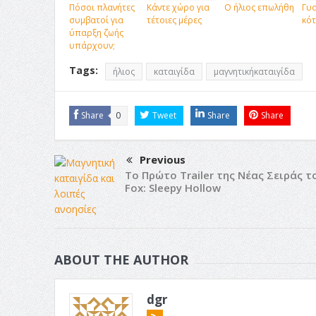
Πόσοι πλανήτες
Κάντε χώρο για
Ο ήλιος επωλήθη
Γυα
συμβατοί για
τέτοιες μέρες
κότ
ύπαρξη ζωής
υπάρχουν;
Tags:
ήλιος
καταιγίδα
μαγνητικήκαταιγίδα
Share
0
Tweet
Share
Share
Previous
Το Πρώτο Trailer της Νέας Σειράς τ
Fox: Sleepy Hollow
ABOUT THE AUTHOR
dgr