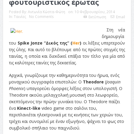
φουτουριστικός έρωτας
ταινία
Posted By:
Αντωνία Κώστα-Φώτη
on:
10 Φεβρουαρίου, 2014
Το Top 5 της εβδομάδας #517
In:
Ταινίες
No Comments
Εκτύπωση
Email
Το νουάρ στον ελληνικό κινηματογράφο
Στη νέα
δημιουργία
Η Φροντίδα Έχει Πολλές Μορφές: Κι Όλες Σε Αφορούν
του
Spike Jonze “Δικός της” (
Her
)
οι λέξεις υπερτερούν
Τρία Βήματα Μπροστά για Σένα και την Επιχείρησή σου
της ύλης. Και αυτό το βλέπουμε από τις πρώτες στιγμές της
ταινίας, η οποία και διεκδικεί επάξια τον τίτλο για μία από
Όψεις και Απόψεις
Αξίζει άραγε?
τις καλύτερες ταινίες της δεκαετίας.
Αρχικά, γνωρίζουμε την καθημερινότητα του ήρωα, ενός
μοναχικού συγγραφέα επιστολών: Ο
Theodore
(
Joaquin
Phoenix
) υπαγορεύει όμορφες λέξεις στον υπολογιστή. Ο
Τheodore ακούει μελαγχολική μουσική στο λεωφορείο,
σκεπτόμενος την πρώην γυναίκα του. Ο Theodore παίζει
ένα
Kinect-like
video game στο σαλόνι του,
περιπλανιέται ηλεκτρονικά με τις κινήσεις των χεριών του,
τρέχει και συνομιλεί με έναν εξωγήινο, ψάχνει το φως στο
συμβολικό σπήλαιο του παιχνιδιού.