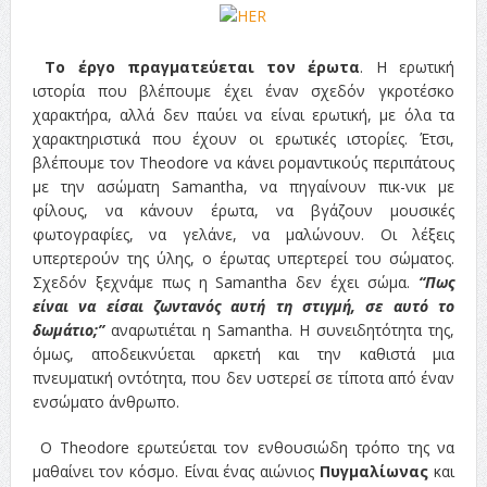
Το έργο πραγματεύεται τον έρωτα
. Η ερωτική
ιστορία που βλέπουμε έχει έναν σχεδόν γκροτέσκο
χαρακτήρα, αλλά δεν παύει να είναι ερωτική, με όλα τα
χαρακτηριστικά που έχουν οι ερωτικές ιστορίες. Έτσι,
βλέπουμε τον Theodore να κάνει ρομαντικούς περιπάτους
με την ασώματη Samantha, να πηγαίνουν πικ-νικ με
φίλους, να κάνουν έρωτα, να βγάζουν μουσικές
φωτογραφίες, να γελάνε, να μαλώνουν. Oι λέξεις
υπερτερούν της ύλης, ο έρωτας υπερτερεί του σώματος.
Σχεδόν ξεχνάμε πως η Samantha δεν έχει σώμα.
“Πως
είναι να είσαι ζωντανός αυτή τη στιγμή, σε αυτό το
δωμάτιο;”
αναρωτιέται η Samantha. Η συνειδητότητα της,
όμως, αποδεικνύεται αρκετή και την καθιστά μια
πνευματική οντότητα, που δεν υστερεί σε τίποτα από έναν
ενσώματο άνθρωπο.
O Theodore ερωτεύεται τον ενθουσιώδη τρόπο της να
μαθαίνει τον κόσμο. Είναι ένας αιώνιος
Πυγμαλίωνας
και