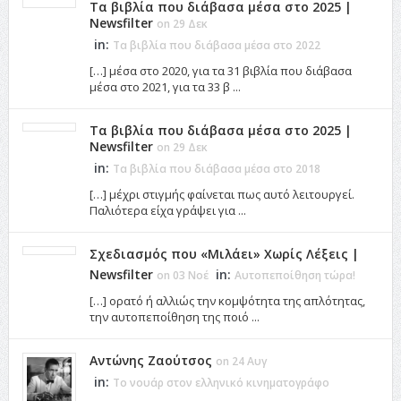
Τα βιβλία που διάβασα μέσα στο 2025 |
Newsfilter
on 29 Δεκ
in:
Τα βιβλία που διάβασα μέσα στο 2022
[…] μέσα στο 2020, για τα 31 βιβλία που διάβασα
μέσα στο 2021, για τα 33 β ...
Τα βιβλία που διάβασα μέσα στο 2025 |
Newsfilter
on 29 Δεκ
in:
Τα βιβλία που διάβασα μέσα στο 2018
[…] μέχρι στιγμής φαίνεται πως αυτό λειτουργεί.
Παλιότερα είχα γράψει για ...
Σχεδιασμός που «Μιλάει» Χωρίς Λέξεις |
Newsfilter
in:
on 03 Νοέ
Αυτοπεποίθηση τώρα!
[…] ορατό ή αλλιώς την κομψότητα της απλότητας,
την αυτοπεποίθηση της ποιό ...
Αντώνης Ζαούτσος
on 24 Αυγ
in:
Το νουάρ στον ελληνικό κινηματογράφο