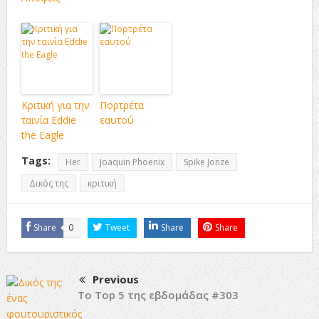
Κριτική για την
Πορτρέτα
ταινία Eddie
εαυτού
the Eagle
Tags:
Her
Joaquin Phoenix
Spike Jonze
Δικός της
κριτική
Share
0
Tweet
Share
Share
Previous
Το Top 5 της εβδομάδας #303