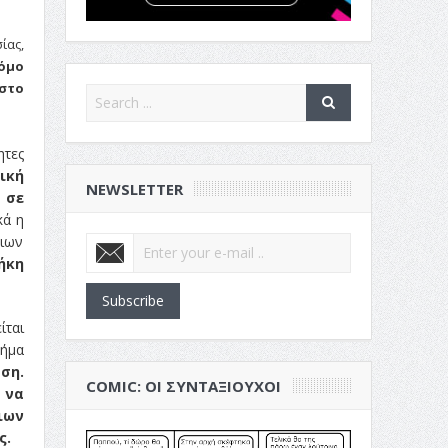
ίας,
νόμο
στο
ητες
ική
NEWSLETTER
 σε
κά η
οιων
ήκη
Subscribe
ίται
βήμα
ση.
COMIC: ΟΙ ΣΥΝΤΑΞΙΟΎΧΟΙ
 να
ιων
ς.