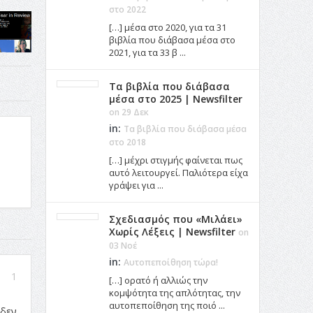
στο 2022
[…] μέσα στο 2020, για τα 31
βιβλία που διάβασα μέσα στο
2021, για τα 33 β ...
Τα βιβλία που διάβασα
μέσα στο 2025 | Newsfilter
on 29 Δεκ
in:
Τα βιβλία που διάβασα μέσα
στο 2018
[…] μέχρι στιγμής φαίνεται πως
αυτό λειτουργεί. Παλιότερα είχα
γράψει για ...
Σχεδιασμός που «Μιλάει»
Χωρίς Λέξεις | Newsfilter
on
03 Νοέ
in:
Αυτοπεποίθηση τώρα!
1
[…] ορατό ή αλλιώς την
κομψότητα της απλότητας, την
αυτοπεποίθηση της ποιό ...
 δεν