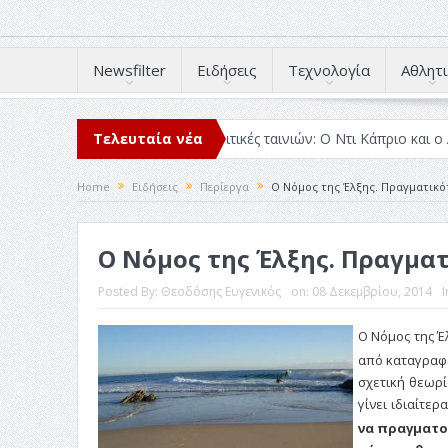
Newsfilter
Ειδήσεις
Τεχνολογία
Αθλητι
σα μέσα στο 2025
Τελευταία νέα
Κριτικές ταινιών: Ο Ντι Κάπριο και ο Λάνθιμος
Home
Ειδήσεις
Περίεργα
Ο Νόμος της Έλξης. Πραγματικότ
Ο Νόμος της Έλξης. Πραγματ
Posted By:
Θεοδόσης Ευγενικός
on:
08 Δεκεμβρίου, 2014
I
Ο Νόμος της Έλ
από καταγραφέ
σχετική θεωρί
γίνει ιδιαίτερ
να πραγματο