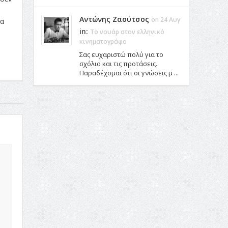
Αντώνης Ζαούτσος
on 24 Αυγ
να
in:
Το νουάρ στον ελληνικό
κινηματογράφο
Σας ευχαριστώ πολύ για το
σχόλιο και τις προτάσεις.
Παραδέχομαι ότι οι γνώσεις μ ...