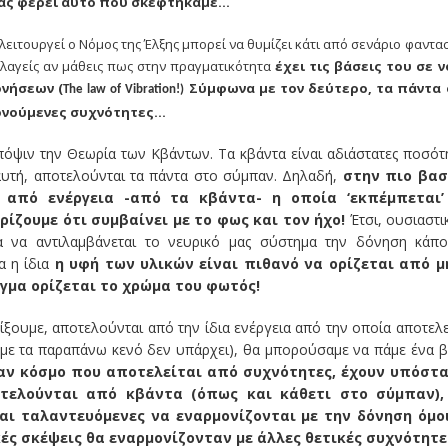
ας φέρει αυτό που σκεφτήκαμε…
ειτουργεί ο Νόμος της Έλξης μπορεί να θυμίζει κάτι από σενάριο φαντασ
λαγείς αν μάθεις πως στην πραγματικότητα
έχει τις βάσεις του σε 
ονήσεων (
Σύμφωνα με τον δεύτερο, τα πάντα 
The law of Vibration!)
δονούμενες συχνότητες…
ψιν την Θεωρία των Κβάντων. Τα κβάντα είναι αδιάστατες ποσότ
αυτή, αποτελούνται τα πάντα στο σύμπαν. Δηλαδή,
στην πιο βασ
 από ενέργεια -από τα κβάντα- η οποία ‘εκπέμπεται’
ίζουμε ότι συμβαίνει με το φως και τον ήχο!
Έτσι, ουσιαστι
α να αντιλαμβάνεται το νευρικό μας σύστημα την δόνηση κάπ
 η ίδια
η υφή των υλικών είναι πιθανό να ορίζεται από μ
γμα ορίζεται το χρώμα του φωτός!
ίξουμε, αποτελούνται από την ίδια ενέργεια από την οποία αποτελε
α με τα παραπάνω κενό δεν υπάρχει), θα μπορούσαμε να πάμε ένα 
έναν κόσμο που αποτελείται από συχνότητες, έχουν υπόστα
τελούνται από κβάντα (όπως και κάθετι στο σύμπαν),
αι ταλαντευόμενες να εναρμονίζονται με την δόνηση όμο
κές σκέψεις θα εναρμονίζονταν με άλλες θετικές συχνότητε