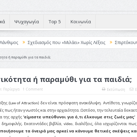
κά
Ψυχαγωγία
Top 5
Κοινωνία
Σχεδιασμός που «Μιλάει» Χωρίς Λέξεις
Σπιρτόκουτο: η απόλ
ητα ή παραμύθι για τα παιδιά;
ικότητα ή παραμύθι για τα παιδιά;
n:
Περίεργα
1 Comment
Εκτύπωση
E
ξης (
δεν είναι πρόσφατη ανακάλυψη.
Αντίθετα, γνωρίζ
Law of Attraction)
ς πως ήταν γνωστός και στην αρχαιότητα. Ωστόσο, την τελευταία δεκαετ
α της αρχής
‘είμαστε υπεύθυνοι για ό,τι έλκουμε στις ζωές μας’
α δημοφιλής. Εκατοντάδες βιβλία
διαλέξεις, όλα ισχυρίζονται πω
, video,
ποιήσουμε τα όνειρά μας αρκεί να κάνουμε θετικές σκέψεις κα