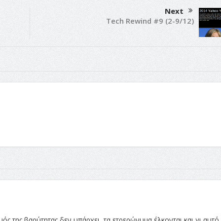
Next
Tech Rewind #9 (2-9/12)
μός της βαρύτητας δεν υπάρχει, τα ετρερώνυμα έλκονται και γι αυτό