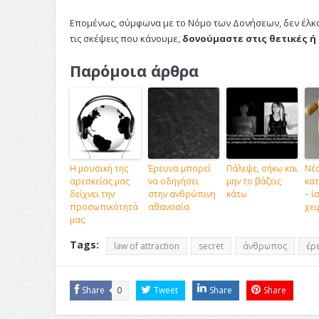
Επομένως, σύμφωνα με το Νόμο των Δονήσεων, δεν έλκου
τις σκέψεις που κάνουμε,
δονούμαστε στις θετικές ή
Παρόμοια άρθρα
Η μουσική της
Έρευνα μπορεί
Πάλεψε, σήκω και
Νέ
αρεσκείας μας
να οδηγήσει
μην το βάζεις
κα
δείχνει την
στην ανθρώπινη
κάτω
– ί
προσωπικότητά
αθανασία
χει
μας
Tags:
law of attraction
secret
άνθρωπος
έρ
Share
0
Tweet
Share
Share