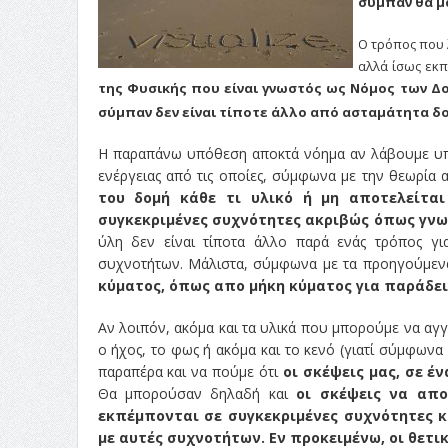
σύμπαν θα μ
Ο τρόπος που λ
αλλά ίσως εκπ
της Φυσικής που είναι γνωστός ως Νόμος των Δ
σύμπαν δεν είναι τίποτε άλλο από ασταμάτητα 
Η παραπάνω υπόθεση αποκτά νόημα αν λάβουμε υπό
ενέργειας από τις οποίες, σύμφωνα με την θεωρία 
του δομή κάθε τι υλικό ή μη αποτελείται
συγκεκριμένες συχνότητες ακριβώς όπως γνωρ
ύλη δεν είναι τίποτα άλλο παρά ενάς τρόπος γι
συχνοτήτων. Μάλιστα, σύμφωνα με τα προηγούμενα
κύματος, όπως απο μήκη κύματος για παράδει
Αν λοιπόν, ακόμα και τα υλικά που μπορούμε να αγγ
ο ήχος, το φως ή ακόμα και το κενό (γιατί σύμφων
παραπέρα και να πούμε ότι
οι σκέψεις μας, σε 
Θα μπορούσαν δηλαδή και
οι σκέψεις να απο
εκπέμπονται σε συγκεκριμένες συχνότητες κ
με αυτές συχνοτήτων. Εν προκειμένω, οι θετι