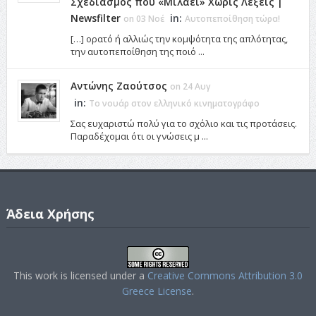
Σχεδιασμός που «Μιλάει» Χωρίς Λέξεις |
Newsfilter
in:
on 03 Νοέ
Αυτοπεποίθηση τώρα!
[…] ορατό ή αλλιώς την κομψότητα της απλότητας,
την αυτοπεποίθηση της ποιό ...
Αντώνης Ζαούτσος
on 24 Αυγ
in:
Το νουάρ στον ελληνικό κινηματογράφο
Σας ευχαριστώ πολύ για το σχόλιο και τις προτάσεις.
Παραδέχομαι ότι οι γνώσεις μ ...
Άδεια Χρήσης
This work is licensed under a
Creative Commons Attribution 3.0
Greece License
.