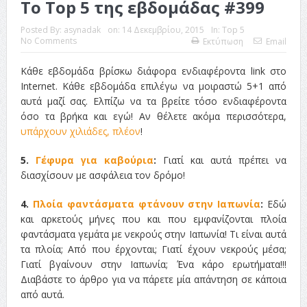
Το Top 5 της εβδομάδας #399
Posted By:
asynadak
on:
14 Δεκεμβρίου, 2015
In:
Top 5
No Comments
Εκτύπωση
Email
Κάθε εβδομάδα βρίσκω διάφορα ενδιαφέροντα link στο
Internet. Κάθε εβδομάδα επιλέγω να μοιραστώ 5+1 από
αυτά μαζί σας. Ελπίζω να τα βρείτε τόσο ενδιαφέροντα
όσο τα βρήκα και εγώ! Αν θέλετε ακόμα περισσότερα,
υπάρχουν χιλιάδες, πλέον
!
5.
Γέφυρα για καβούρια
:
Γιατί και αυτά πρέπει να
διασχίσουν με ασφάλεια τον δρόμο!
4.
Πλοία φαντάσματα φτάνουν στην Ιαπωνία
:
Εδώ
και αρκετούς μήνες που και που εμφανίζονται πλοία
φαντάσματα γεμάτα με νεκρούς στην Ιαπωνία! Τι είναι αυτά
τα πλοία; Από που έρχονται; Γιατί έχουν νεκρούς μέσα;
Γιατί βγαίνουν στην Ιαπωνία; Ένα κάρο ερωτήματα!!!
Διαβάστε το άρθρο για να πάρετε μία απάντηση σε κάποια
από αυτά.