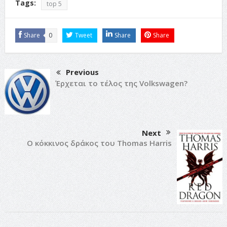
Tags:
top 5
Share
0
Tweet
Share
Share
Previous
Έρχεται το τέλος της Volkswagen?
Next
Ο κόκκινος δράκος του Thomas Harris