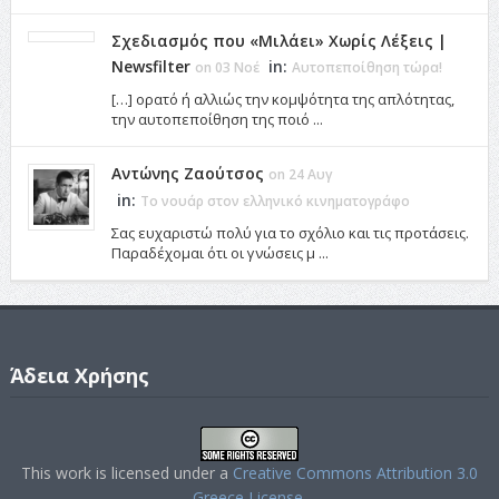
Σχεδιασμός που «Μιλάει» Χωρίς Λέξεις |
Newsfilter
in:
on 03 Νοέ
Αυτοπεποίθηση τώρα!
[…] ορατό ή αλλιώς την κομψότητα της απλότητας,
την αυτοπεποίθηση της ποιό ...
Αντώνης Ζαούτσος
on 24 Αυγ
in:
Το νουάρ στον ελληνικό κινηματογράφο
Σας ευχαριστώ πολύ για το σχόλιο και τις προτάσεις.
Παραδέχομαι ότι οι γνώσεις μ ...
Άδεια Χρήσης
This work is licensed under a
Creative Commons Attribution 3.0
Greece License
.