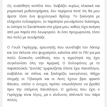
Ως ευαίσθητη κοπέλα που διαβάζει κυρίως κλασικά και
ρομαντικά μυθιστορήματα, δεν περίμενα ποτέ ότι θα μου
άρεσε τόσο ένα ψυχολογικό θρίλερ. Το ξεκίνησα με
ελάχιστο ενδιαφέρον, το παράτησα για κάμποσο διάστημα,
κι ύστερα το ξαναέπιασα στα χέρια μου, καθώς είχα ανάγκη
από μια παρέα στο λεωφορείο. Κι όσο προχωρούσα, τόσο
πιο πολύ με συνάρπαζε.
Ο Γουίλ Γκράγχαμ, ερευνητής που συνέλαβε τον Λέκτερ
και τον έκλεισε στο ψυχιατρείο, καλείται από το FBI για μια
πολύ δύσκολη υπόθεση, που η αγριότητά της έχει
συγκλονίσει όλη την Αμερική. Ο δολοφόνος με το
παρατσούκλι “Δοντάς” εμφανίζεται όποτε έχει πανσέληνο,
εισβάλλει σε σπίτια, και ξεκληρίζει οικογένειες. Μέχρι
στιγμής οι Τζέικομπι και οι Λιντς έχουν βρει φρικτό
θάνατο, οπότε ο ένοχος πρέπει οπωσδήποτε να βρεθεί
πριν την επόμενη πανσέληνο. Ο χρόνος που έχει ο
Γκράγχαμ είναι λίγος, μα ο κίνδυνος απέναντί του πάρα
πολύς.