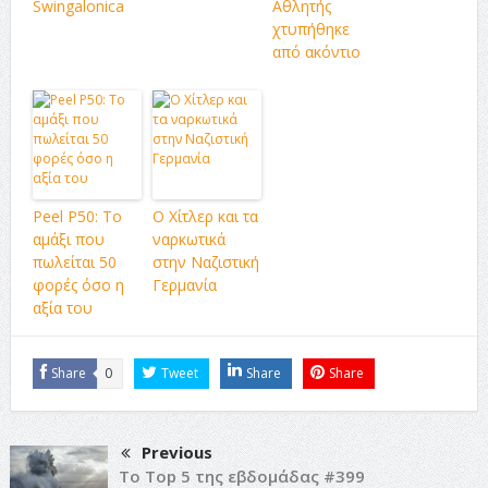
Swingalonica
Αθλητής
χτυπήθηκε
από ακόντιο
Peel P50: Το
Ο Χίτλερ και τα
αμάξι που
ναρκωτικά
πωλείται 50
στην Ναζιστική
φορές όσο η
Γερμανία
αξία του
Share
0
Tweet
Share
Share
Previous
Το Top 5 της εβδομάδας #399