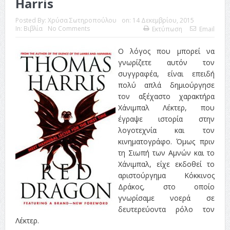
Harris
Posted By:
Χρύσα Σωτηροπούλου
on:
14 Δεκεμβρίου, 2015
In:
Βιβλία
No Comments
Εκτύπωση
Email
Ο λόγος που μπορεί να
γνωρίζετε αυτόν τον
συγγραφέα, είναι επειδή
πολύ απλά δημιούργησε
τον αξέχαστο χαρακτήρα
Χάνιμπαλ Λέκτερ, που
έγραψε ιστορία στην
λογοτεχνία και τον
κινηματογράφο. Όμως πριν
τη Σιωπή των Αμνών και το
Χάνιμπαλ, είχε εκδοθεί το
αριστούργημα Κόκκινος
Δράκος, στο οποίο
γνωρίσαμε νοερά σε
δευτερεύοντα ρόλο τον
Λέκτερ.