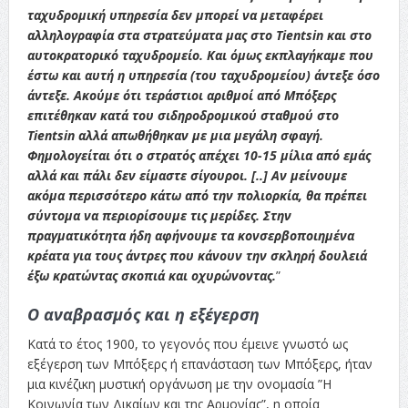
ταχυδρομική υπηρεσία δεν μπορεί να μεταφέρει
αλληλογραφία στα στρατεύματα μας στο Tientsin και στο
αυτοκρατορικό ταχυδρομείο. Και όμως εκπλαγήκαμε που
έστω και αυτή η υπηρεσία (του ταχυδρομείου) άντεξε όσο
άντεξε. Ακούμε ότι τεράστιοι αριθμοί από Μπόξερς
επιτέθηκαν κατά του σιδηροδρομικού σταθμού στο
Tientsin αλλά απωθήθηκαν με μια μεγάλη σφαγή.
Φημολογείται ότι ο στρατός απέχει 10-15 μίλια από εμάς
αλλά και πάλι δεν είμαστε σίγουροι. [..] Αν μείνουμε
ακόμα περισσότερο κάτω από την πολιορκία, θα πρέπει
σύντομα να περιορίσουμε τις μερίδες. Στην
πραγματικότητα ήδη αφήνουμε τα κονσερβοποιημένα
κρέατα για τους άντρες που κάνουν την σκληρή δουλειά
έξω κρατώντας σκοπιά και οχυρώνοντας.
”
Ο αναβρασμός και η εξέγερση
Κατά το έτος 1900, το γεγονός που έμεινε γνωστό ως
εξέγερση των Μπόξερς ή επανάσταση των Μπόξερς, ήταν
μια κινέζικη μυστική οργάνωση με την ονομασία ”Η
Κοινωνία των Δικαίων και της Αρμονίας”, η οποία