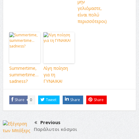
μην
γελιόμαστε,
είναι πολύ
περισσότεροι)
Summertime,
Λίγη ποίηση
summertime…
για τη
sadness?
ΓΥΝΑΙΚΑ!
Share
0
Tweet
Share
Share
Previous
Παράλυτοι κόσμοι