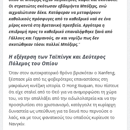
Οι στρατιώτες σκότωσαν εβδομήντα Μπόξερς, ενώ
αιχμαλώτισαν δέκα. Κατάφεραν να μεταφέρουν
καθολικούς πρόσφυγες από το καθεδρικό ναό σε ένα
μέρος κοντά στη Βρετανική πρεσβεία. Αργότερα η
επιδρομή προς το καθεδρικό επαναλήφθηκε ξανά από
Γάλλους και Γερμανούς, αν και νομίζω πως δεν
σκοτώθηκαν τόσοι πολλοί Μπόξερς.
”
Η εξέγερση των Ταϊπίνγκ και Δεύτερος
Πόλεμος του Οπίου
Όταν στον αυτοκρατορικό θρόνο βρισκόταν ο Xianfeng,
ξέσπασε μία από τις φοβερότερες επαναστάσεις στη
μακραίωνη κινέζικη ιστορία. Ο Hong Xiuquan, που πίστευε
ότι είχε σταλεί από το Θεό για να αναμορφώσει τη χώρα
του, να την απαλλάξει από την ειδωλολατρεία και να την
προσηλυτίσει στο χριστιανισμό, κατάγγειλε τη κυρίαρχη
δυναστεία ως υπεύθυνη για τα δεινά που περνούσε ο
λαός, και με τους φανατικούς του οπαδούς κυρίευσε το
Νανγκίν.