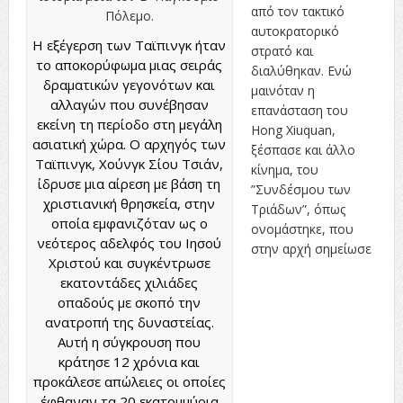
από τον τακτικό
αυτοκρατορικό
H εξέγερση των Ταϊπινγκ ήταν
στρατό και
το αποκορύφωμα μιας σειράς
διαλύθηκαν. Ενώ
δραματικών γεγονότων και
μαινόταν η
αλλαγών που συνέβησαν
επανάσταση του
εκείνη τη περίοδο στη μεγάλη
Hong Xiuquan,
ασιατική χώρα. Ο αρχηγός των
ξέσπασε και άλλο
Ταϊπινγκ, Χούνγκ Σίου Τσιάν,
κίνημα, του
ίδρυσε μια αίρεση με βάση τη
”Συνδέσμου των
χριστιανική θρησκεία, στην
Τριάδων”, όπως
οποία εμφανιζόταν ως ο
ονομάστηκε, που
νεότερος αδελφός του Ιησού
στην αρχή σημείωσε
Χριστού και συγκέντρωσε
εκατοντάδες χιλιάδες
οπαδούς με σκοπό την
ανατροπή της δυναστείας.
Αυτή η σύγκρουση που
κράτησε 12 χρόνια και
προκάλεσε απώλειες οι οποίες
έφθαναν τα 20 εκατομμύρια