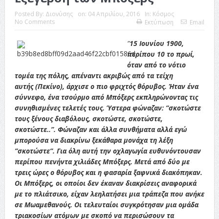
Posted By:
Διονύσης
on:
04 Απριλίου, 2016
In:
Κόσμος
No Comments
Εκτύπωση
Email
”
15 Ιουνίου 1900,
περίπου 10 το πρωί,
όταν από το νότιο
τομέα της πόλης, απέναντι ακριβώς από τα τείχη
αυτής (Πεκίνο), άρχισε ο πιο φριχτός θόρυβος. Ήταν ένα
σύννεφο, ένα τσούρμο από Μπόξερς εκπληρώνοντας τις
συνηθισμένες τελετές τους. Ύστερα φώναζαν: ”σκοτώστε
τους ξένους διαβόλους, σκοτώστε, σκοτώστε,
σκοτώστε..”. Φώναζαν και άλλα συνθήματα αλλά εγώ
μπορούσα να διακρίνω ξεκάθαρα μονάχα τη λέξη
”σκοτώστε”. Για όλη αυτή την οχλαγωγία ευθυνόντουσαν
περίπου πενήντα χιλιάδες Μπόξερς. Μετά από δύο με
τρεις ώρες ο θόρυβος και η φασαρία ξαφνικά διακόπηκαν.
Οι Μπόξερς, οι οποίοι δεν έκαναν διακρίσεις αναφορικά
με το πλιάτσικο, είχαν λεηλατήσει μια τράπεζα που ανήκε
σε Μωαμεθανούς. Οι τελευταίοι συγκρότησαν μια ομάδα
τριακοσίων ατόμων με σκοπό να περισώσουν τα