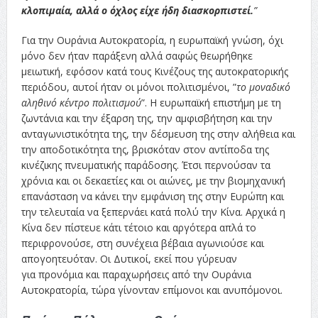
κλοπιμαία, αλλά ο όχλος είχε ήδη διασκορπιστεί.
”
Για την Ουράνια Αυτοκρατορία, η ευρωπαϊκή γνώση, όχι
μόνο δεν ήταν παράξενη αλλά σαφώς θεωρήθηκε
μειωτική, εφόσον κατά τους Κινέζους της αυτοκρατορικής
περιόδου, αυτοί ήταν οι μόνοι πολιτισμένοι, ”
το μοναδικό
αληθινό κέντρο πολιτισμού
”. Η ευρωπαϊκή επιστήμη με τη
ζωντάνια και την έξαρση της, την αμφισβήτηση και την
ανταγωνιστικότητα της, την δέσμευση της στην αλήθεια και
την αποδοτικότητα της, βρισκόταν στον αντίποδα της
κινέζικης πνευματικής παράδοσης. Έτσι περνούσαν τα
χρόνια και οι δεκαετίες και οι αιώνες, με την βιομηχανική
επανάσταση να κάνει την εμφάνιση της στην Ευρώπη και
την τελευταία να ξεπερνάει κατά πολύ την Κίνα. Αρχικά η
Κίνα δεν πίστευε κάτι τέτοιο και αργότερα απλά το
περιφρονούσε, στη συνέχεια βέβαια αγωνιούσε και
απογοητευόταν. Οι Δυτικοί, εκεί που γύρευαν
για προνόμια και παραχωρήσεις από την Ουράνια
Αυτοκρατορία, τώρα γίνονταν επίμονοι και ανυπόμονοι.