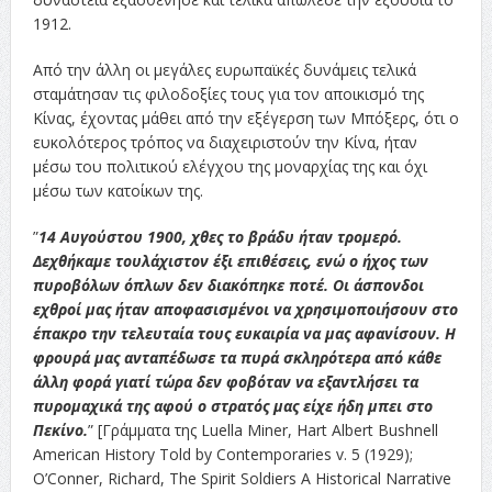
1912.
Από την άλλη οι μεγάλες ευρωπαϊκές δυνάμεις τελικά
σταμάτησαν τις φιλοδοξίες τους για τον αποικισμό της
Κίνας, έχοντας μάθει από την εξέγερση των Μπόξερς, ότι ο
ευκολότερος τρόπος να διαχειριστούν την Κίνα, ήταν
μέσω του πολιτικού ελέγχου της μοναρχίας της και όχι
μέσω των κατοίκων της.
”
14 Αυγούστου 1900, χθες το βράδυ ήταν τρομερό.
Δεχθήκαμε τουλάχιστον έξι επιθέσεις, ενώ ο ήχος των
πυροβόλων όπλων δεν διακόπηκε ποτέ. Οι άσπονδοι
εχθροί μας ήταν αποφασισμένοι να χρησιμοποιήσουν στο
έπακρο την τελευταία τους ευκαιρία να μας αφανίσουν. Η
φρουρά μας ανταπέδωσε τα πυρά σκληρότερα από κάθε
άλλη φορά γιατί τώρα δεν φοβόταν να εξαντλήσει τα
πυρομαχικά της αφού ο στρατός μας είχε ήδη μπει στο
Πεκίνο.
” [Γράμματα της Luella Miner, Hart Albert Bushnell
American History Told by Contemporaries v. 5 (1929);
O’Conner, Richard, The Spirit Soldiers A Historical Narrative