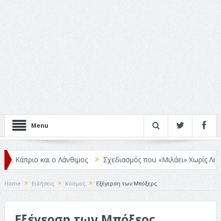
Menu
 και ο Λάνθιμος
Σχεδιασμός που «Μιλάει» Χωρίς Λέξεις
Σπιρτ
Home
Ειδήσεις
Κόσμος
Εξέγερση των Μπόξερς
Εξέγερση των Μπόξερς