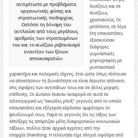
αντιμέτωπο με προβλήματα
Κινέζους και σε
οργανωτικής φύσης και
Κινέζους
στρατιωτικής πειθαρχίας.
χριστιανούς. Οι
Ωστόσο τη δύναμη του
μετέπειτα, σε λίγα
αντλούσε από τους μεγάλους
έτη επαναστάτες
αριθμούς των στρατευμένων
εξασκούσαν
του και το κινέζικο ρεβανσισμό
διάφορες
εναντίον των ξένων
γυμναστικές
αποικιοκρατών.
χορογραφίες με
μυστικιστικό
χαρακτήρα και πολεμικές τέχνες, έτσι ώστε όπως πίστευαν
να αποκτήσουν τη δυνατότητα να είναι άτρωτοι απέναντι
στις σφαίρες των αντιπάλων τους και σε άλλες μορφές
επίθεσης. Οι Δυτικοί έκαναν αναφορά σε αυτά τα
τελετουργικά ως ”σκιώδες μποξ” γεγονός από το οποίο
επαναστάτες και εξέγερση κέρδισαν αμφότεροι το
ψευδώνυμό τους. Παρά το γεγονός ότι τις τάξεις των
Μπόξερς τις απάρτιζαν μέλη διαφορετικών κοινωνικών
τάξεων, πολλοί ήταν αρχικά αγρότες από την
επαρχία Shandong. Η τελευταία είχε πληγεί σφόδρα από