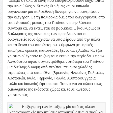
πόλεμο σε όλα τα έθνη που εποφθαλμιούσαν καχύποπτα
την Κίνα. Όλες οι δυτικές δυνάμεις και οι Ιαπωνία
οργάνωσαν μια πολυεθνική δύναμη για να συντρίψουν
την εξέγερση, με τη πολιορκία όμως του ελεγχόμενου από
τους δυτικούς μέρους του Πεκίνου να μην λύνεται
σύντομα και να εκτείνεται σε βδομάδες. Ξένοι κυρίως οι
διπλωμάτες της συνοικίας των πρεσβειών και οι
οικογένειές τους άρχισαν να υποφέρουν από την πείνα
και τα δεινά του αποκλεισμού. Σύμφωνα με μερικές
εκτιμήσεις αρκετές εκατοντάδες ξένοι και χιλιάδες Κινέζοι
χριστιανοί έχασαν τη ζωή τους εκείνη την περίοδο. Στις 14
Αυγούστου αφού συγκεντρώθηκε νοτιότερα του Πεκίνου
μια διεθνής δύναμη από περίπου πενήντα χιλιάδες
στρατιώτες από οκτώ έθνη (Βρετανία, Ηνωμένες Πολιτείες,
Αυστραλία, Ινδία, Γερμανία, Γαλλία, Αυστροουγγαρία,
Ιταλία και Ιαπωνία) έφτασε στο Πεκίνο για να σώσει τους
διπλωμάτες της εκάστοτε χώρας και τους Κινέζους
χριστιανούς.