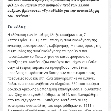
φίλιων δυνάμεων που αριθμούν περί των 33.000
ανδρών, βρίσκονται ήδη καθ’οδόν για την ανακατάληψη
του Πεκίνου.
”
Το τέλος
Η εξέγερση των Μπόξερς έληξε επισήμως στις 7
Σεπτεμβρίου 1901 με την επίσημη συνθηκολόγηση της
κινέζικης αυτοκρατορικής κυβέρνησης. Με τους όρους της
συμφωνίας της συνθηκολόγησης τα φρούρια που
προστάτευαν το Πεκίνο ήταν να καταστραφούν, οι
Μπόξερς και Κινέζοι αξιωματούχοι που είχαν συμβάλει
στην εξέγερση έπρεπε να τιμωρηθούν, στις ξένες
πρεσβείες επιτράπηκε να διατηρούν στρατεύματα στις
πρεσβείες τους και στη Κίνα απαγορεύτηκε να εισάγει
όπλα, ενώ συμφωνήθηκε να πληρώσει 330 εκατομμύρια
δολάρια Αμερικής ως πολεμική επανόρθωση. Η δυναστεία
των Qing που εγκαθιδρύθηκε το 1644, αποδυναμώθηκε
από την εξέγερση των Μπόξερς. Μετά από άλλες
εσωτερικές αναταράξεις που κορυφώθηκαν το 1911, η
δυναστεία εξασθένησε και τελικά απώλεσε την εξουσία το