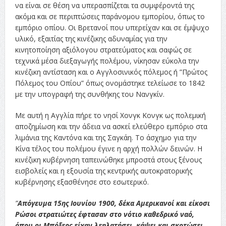
να είναι σε θέση να υπερασπίζεται τα συμφέροντά της
ακόμα και σε περιπτώσεις παράνομου εμπορίου, όπως το
εμπόριο οπίου. Οι Βρετανοί που υπερείχαν και σε έμψυχο
υλικό, εξαιτίας της κινέζικης αδυναμίας για την
κινητοποίηση αξιόλογου στρατεύματος και σαφώς σε
τεχνικά μέσα διεξαγωγής πολέμου, νίκησαν εύκολα την
κινέζικη αντίσταση και ο Αγγλοσινικός πόλεμος ή ”Πρώτος
Πόλεμος του Οπίου” όπως ονομάστηκε τελείωσε το 1842
με την υπογραφή της συνθήκης του Νανγκίν.
Με αυτή η Αγγλία πήρε το νησί Χονγκ Κονγκ ως πολεμική
αποζημίωση και την άδεια να ασκεί ελεύθερο εμπόριο στα
λιμάνια της Καντόνα και της Σαγκάη. Το άσχημο για την
Κίνα τέλος του πολέμου έγινε η αρχή πολλών δεινών. Η
κινέζικη κυβέρνηση ταπεινώθηκε μπροστά στους ξένους
εισβολείς και η εξουσία της κεντρικής αυτοκρατορικής
κυβέρνησης εξασθένησε στο εσωτερικό.
”
Απόγευμα 15ης Ιουνίου 1900, δέκα Αμερικανοί και είκοσι
Ρώσοι στρατιώτες έφτασαν στο νότιο καθεδρικό ναό,
όπου οι Μπόξερς είχαν λεηλατήσει, κάψει και σκοτώσει.