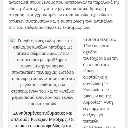
αντισταθεί στους ξένους που κατέτρωγαν τα παραλιακά της
εδάφη. Δυστυχώς για τον μεγάλο ασιατικό δράκο, η
στέρηση εκσυγχρονισμένων στρατιωτικών τεχνικών και
οπλικών συστημάτων και η συσπείρωση των αντιπάλων
της, του επέφεραν απώλειες εκατομμυρίων.
Έτσι στα τέλη του
19ου αιώνα και
σχεδόν
ταυτόχρονα με την
ήττα από τους
Ιάπωνες
συστάθηκε η
οργάνωση ”Η
Κοινωνία των
Δικαίων και της
Αρμονίας”. Αυτή
είχε αρχίσει τη
Συνηθισμένες ενδυμασίες και
διεξαγωγή
οπλισμός Κινέζων Μπόξερς. Ως
τακτικών
άτακτο σώμα ασφαλώς ήταν
επιθέσεων σε μη