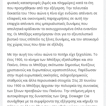
φυσικές καταστροφές (λιμός και πλημμύρες) κατά τα έτη
που προηγήθηκαν από την εξέγερση. Την τελευταία
δεκαετία του 19ου αιώνα η Κίνα είχε ενδώσει απέναντι σε
εδαφικές και οικονομικές παραχωρήσεις σε αυτή την
επαρχία απέναντι στις ιμπεριαλιστικές δυνάμεις που
απειλητικά κράδαιναν τα εκσυγχρονισμένα όπλα εναντίον
της. Οι Μπόξερς κατηγόρησαν έτσι για το εξευτελιστικό
βιοτικό τους επίπεδο τις ξένες δυνάμεις, και τον αποικισμό
της χώρας τους που ήταν σε εξέλιξη.
Με την αυγή του νέου αιώνα το ποτήρι είχε ξεχειλίσει. Το
έτος 1900, το κίνημα των Μπόξερς εξαπλώθηκε και στο
Πεκίνο, όπου οι Μπόξερς σκότωσαν δημοσίως Κινέζους
χριστιανούς και Ευρωπαίους ιεραποστόλους. Παρέδωσαν
στην πυρά ευρωπαϊκές εκκλησίες, σιδηροδρομικούς
σταθμούς και άλλα περιουσιακά στοιχεία. Στις 20 Ιουνίου
του 1900 οι Μπόξερς άρχισαν την πολιορκία της συνοικίας
των ξένων πρεσβειών του Πεκίνου. Την επόμενη μέρα η
αυτοκράτειρα της δυναστείας των Qing, Dowager Cixi
συνάχθηκε με τα συμφέροντα της εξέγερσης και κήρυξε το