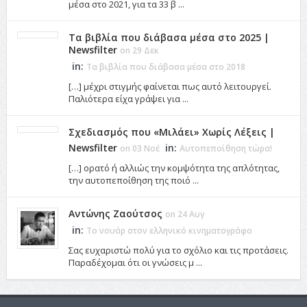
μέσα στο 2021, για τα 33 β ...
Τα βιβλία που διάβασα μέσα στο 2025 |
Newsfilter
on 29 Δεκ
in:
Τα βιβλία που διάβασα μέσα στο 2018
[…] μέχρι στιγμής φαίνεται πως αυτό λειτουργεί.
Παλιότερα είχα γράψει για ...
Σχεδιασμός που «Μιλάει» Χωρίς Λέξεις |
Newsfilter
in:
on 03 Νοέ
Αυτοπεποίθηση τώρα!
[…] ορατό ή αλλιώς την κομψότητα της απλότητας,
την αυτοπεποίθηση της ποιό ...
Αντώνης Ζαούτσος
on 24 Αυγ
in:
Το νουάρ στον ελληνικό κινηματογράφο
Σας ευχαριστώ πολύ για το σχόλιο και τις προτάσεις.
Παραδέχομαι ότι οι γνώσεις μ ...