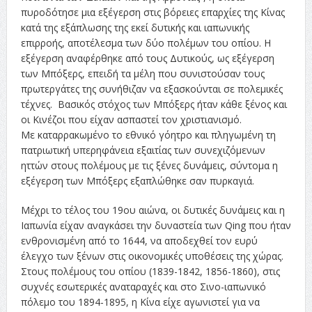
πυροδότησε μια εξέγερση στις βόρειες επαρχίες της Κίνας
κατά της εξάπλωσης της εκεί δυτικής και ιαπωνικής
επιρροής, αποτέλεσμα των δύο πολέμων του οπίου. Η
εξέγερση αναφέρθηκε από τους Δυτικούς, ως εξέγερση
των Μπόξερς, επειδή τα μέλη που συνιστούσαν τους
πρωτεργάτες της συνήθιζαν να εξασκούνται σε πολεμικές
τέχνες. Βασικός στόχος των Μπόξερς ήταν κάθε ξένος και
οι Κινέζοι που είχαν ασπαστεί τον χριστιανισμό.
Με καταρρακωμένο το εθνικό γόητρο και πληγωμένη τη
πατριωτική υπερηφάνεια εξαιτίας των συνεχιζόμενων
ηττών στους πολέμους με τις ξένες δυνάμεις, σύντομα η
εξέγερση των Μπόξερς εξαπλώθηκε σαν πυρκαγιά.
Μέχρι το τέλος του 19ου αιώνα, οι δυτικές δυνάμεις και η
Ιαπωνία είχαν αναγκάσει την δυναστεία των Qing που ήταν
ενθρονισμένη από το 1644, να αποδεχθεί τον ευρύ
έλεγχο των ξένων στις οικονομικές υποθέσεις της χώρας.
Στους πολέμους του οπίου (1839-1842, 1856-1860), στις
συχνές εσωτερικές αναταραχές και στο Σινο-ιαπωνικό
πόλεμο του 1894-1895, η Κίνα είχε αγωνιστεί για να