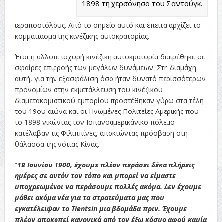
1898 τη χερσόνησο του Σαντούγκ.
ιεραποστόλους. Από το σημείο αυτό και έπειτα αρχίζει το
κομμάτιασμα της κινέζικης αυτοκρατορίας.
Έτσι η άλλοτε ισχυρή κινέζικη αυτοκρατορία διαιρέθηκε σε
σφαίρες επιρροής των μεγάλων δυνάμεων. Στη διαμάχη
αυτή, για την εξασφάλιση όσο ήταν δυνατό περισσότερων
προνομίων στην εκμετάλλευση του κινέζικου
διαμετακομιστικού εμπορίου προστέθηκαν γύρω στα τέλη
του 19ου αιώνα και οι Ηνωμένες Πολιτείες Αμερικής που
το 1898 νικώντας τον Ισπανοαμερικάνικο πόλεμο
κατέλαβαν τις Φιλιππίνες, αποκτώντας πρόσβαση στη
θάλασσα της νότιας Κίνας.
”
18 Ιουνίου 1900, έχουμε πλέον περάσει δέκα πλήρεις
ημέρες σε αυτόν τον τόπο και μπορεί να είμαστε
υποχρεωμένοι να περάσουμε πολλές ακόμα. Δεν έχουμε
μάθει ακόμα νέα για τα στρατεύματα μας που
εγκατέλειψαν το Tientsin μια βδομάδα πριν. Έχουμε
πλέον αποκοπεί κανονικά από τον έξω κόσμο αφού καμία