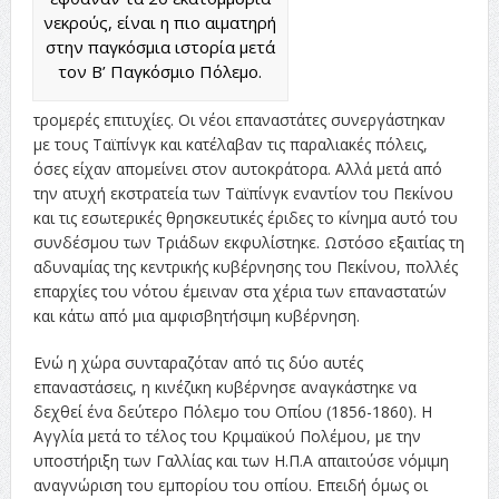
νεκρούς, είναι η πιο αιματηρή
στην παγκόσμια ιστορία μετά
τον Β’ Παγκόσμιο Πόλεμο.
τρομερές επιτυχίες. Οι νέοι επαναστάτες συνεργάστηκαν
με τους Ταϊπίνγκ και κατέλαβαν τις παραλιακές πόλεις,
όσες είχαν απομείνει στον αυτοκράτορα. Αλλά μετά από
την ατυχή εκστρατεία των Ταϊπίνγκ εναντίον του Πεκίνου
και τις εσωτερικές θρησκευτικές έριδες το κίνημα αυτό του
συνδέσμου των Τριάδων εκφυλίστηκε. Ωστόσο εξαιτίας τη
αδυναμίας της κεντρικής κυβέρνησης του Πεκίνου, πολλές
επαρχίες του νότου έμειναν στα χέρια των επαναστατών
και κάτω από μια αμφισβητήσιμη κυβέρνηση.
Ενώ η χώρα συνταραζόταν από τις δύο αυτές
επαναστάσεις, η κινέζικη κυβέρνησε αναγκάστηκε να
δεχθεί ένα δεύτερο Πόλεμο του Οπίου (1856-1860). Η
Αγγλία μετά το τέλος του Κριμαϊκού Πολέμου, με την
υποστήριξη των Γαλλίας και των Η.Π.Α απαιτούσε νόμιμη
αναγνώριση του εμπορίου του οπίου. Επειδή όμως οι