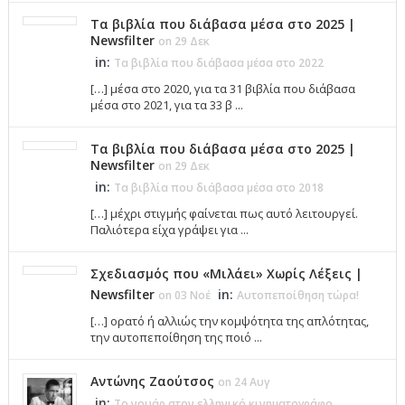
Τα βιβλία που διάβασα μέσα στο 2025 |
Newsfilter
on 29 Δεκ
in:
Τα βιβλία που διάβασα μέσα στο 2022
[…] μέσα στο 2020, για τα 31 βιβλία που διάβασα
μέσα στο 2021, για τα 33 β ...
Τα βιβλία που διάβασα μέσα στο 2025 |
Newsfilter
on 29 Δεκ
in:
Τα βιβλία που διάβασα μέσα στο 2018
[…] μέχρι στιγμής φαίνεται πως αυτό λειτουργεί.
Παλιότερα είχα γράψει για ...
Σχεδιασμός που «Μιλάει» Χωρίς Λέξεις |
Newsfilter
in:
on 03 Νοέ
Αυτοπεποίθηση τώρα!
[…] ορατό ή αλλιώς την κομψότητα της απλότητας,
την αυτοπεποίθηση της ποιό ...
Αντώνης Ζαούτσος
on 24 Αυγ
in:
Το νουάρ στον ελληνικό κινηματογράφο