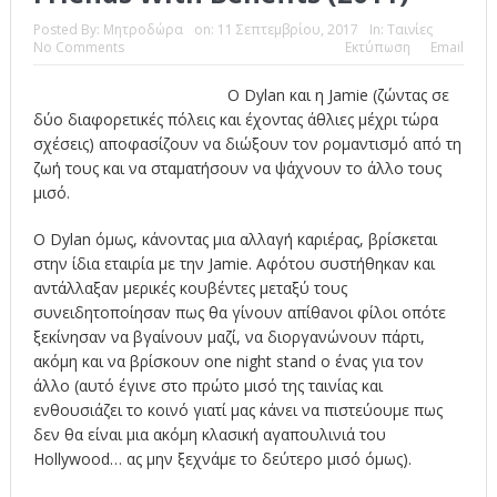
Posted By:
Μητροδώρα
on:
11 Σεπτεμβρίου, 2017
In:
Ταινίες
No Comments
Εκτύπωση
Email
Ο Dylan και η Jamie (ζώντας σε
δύο διαφορετικές πόλεις και έχοντας άθλιες μέχρι τώρα
σχέσεις) αποφασίζουν να διώξουν τον ρομαντισμό από τη
ζωή τους και να σταματήσουν να ψάχνουν το άλλο τους
μισό.
Ο Dylan όμως, κάνοντας μια αλλαγή καριέρας, βρίσκεται
στην ίδια εταιρία με την Jamie. Αφότου συστήθηκαν και
αντάλλαξαν μερικές κουβέντες μεταξύ τους
συνειδητοποίησαν πως θα γίνουν απίθανοι φίλοι οπότε
ξεκίνησαν να βγαίνουν μαζί, να διοργανώνουν πάρτι,
ακόμη και να βρίσκουν one night stand ο ένας για τον
άλλο (αυτό έγινε στο πρώτο μισό της ταινίας και
ενθουσιάζει το κοινό γιατί μας κάνει να πιστεύουμε πως
δεν θα είναι μια ακόμη κλασική αγαπουλινιά του
Hollywood… ας μην ξεχνάμε το δεύτερο μισό όμως).