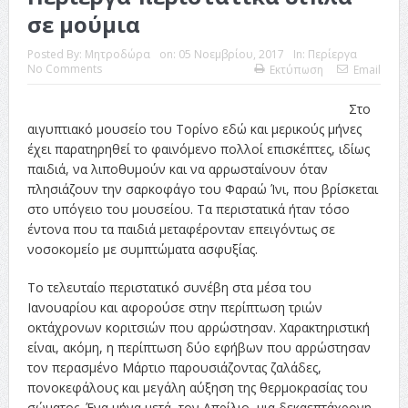
σε μούμια
Posted By:
Μητροδώρα
on:
05 Νοεμβρίου, 2017
In:
Περίεργα
No Comments
Εκτύπωση
Email
Στο
αιγυπτιακό μουσείο του Τορίνο εδώ και μερικούς μήνες
έχει παρατηρηθεί το φαινόμενο πολλοί επισκέπτες, ιδίως
παιδιά, να λιποθυμούν και να αρρωσταίνουν όταν
πλησιάζουν την σαρκοφάγο του Φαραώ Ίνι, που βρίσκεται
στο υπόγειο του μουσείου. Τα περιστατικά ήταν τόσο
έντονα που τα παιδιά μεταφέρονταν επειγόντως σε
νοσοκομείο με συμπτώματα ασφυξίας.
Το τελευταίο περιστατικό συνέβη στα μέσα του
Ιανουαρίου και αφορούσε στην περίπτωση τριών
οκτάχρονων κοριτσιών που αρρώστησαν. Χαρακτηριστική
είναι, ακόμη, η περίπτωση δύο εφήβων που αρρώστησαν
τον περασμένο Μάρτιο παρουσιάζοντας ζαλάδες,
πονοκεφάλους και μεγάλη αύξηση της θερμοκρασίας του
σώματος. Ένα μήνα μετά, τον Απρίλιο, μια δεκαεπτάχρονη