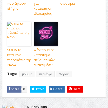
που ζητούν
για
διάστημα
εξήγηση
καταπάτηση
ιδιοκτησίας
SOFIA το
Φάντασμα σε
ιπτάμενο
κατάστημα
τηλεσκόπιο της
σεξουαλικών
NASA
αντικειμένων
Tags:
μούμια
περιέργα
Φαραώ
Share
0
Tweet
Share
Share
Previous