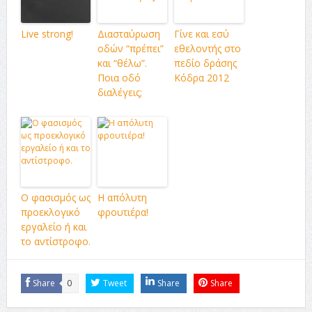
Live strong!
Διασταύρωση
Γίνε και εσύ
οδών “πρέπει”
εθελοντής στο
και “θέλω”.
πεδίο δράσης
Ποια οδό
Κόδρα 2012
διαλέγεις;
Ο φασισμός ως
Η απόλυτη
προεκλογικό
φρουτιέρα!
εργαλείο ή και
το αντίστροφο.
Share
0
Tweet
Share
Share