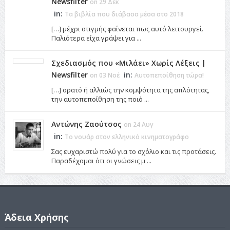
Newsfilter
on 29 Δεκ
in:
Τα βιβλία που διάβασα μέσα στο 2018
[…] μέχρι στιγμής φαίνεται πως αυτό λειτουργεί.
Παλιότερα είχα γράψει για ...
Σχεδιασμός που «Μιλάει» Χωρίς Λέξεις |
Newsfilter
in:
on 03 Νοέ
Αυτοπεποίθηση τώρα!
[…] ορατό ή αλλιώς την κομψότητα της απλότητας,
την αυτοπεποίθηση της ποιό ...
Αντώνης Ζαούτσος
on 24 Αυγ
in:
Το νουάρ στον ελληνικό κινηματογράφο
Σας ευχαριστώ πολύ για το σχόλιο και τις προτάσεις.
Παραδέχομαι ότι οι γνώσεις μ ...
Άδεια Χρήσης