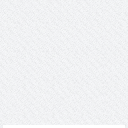
ταινία
Το Top 5 της εβδομάδας #517
Το νουάρ στον ελληνικό κινηματογράφο
Η Φροντίδα Έχει Πολλές Μορφές: Κι Όλες Σε Αφορούν
Τρία Βήματα Μπροστά για Σένα και την Επιχείρησή σου
Όψεις και Απόψεις
Αξίζει άραγε?