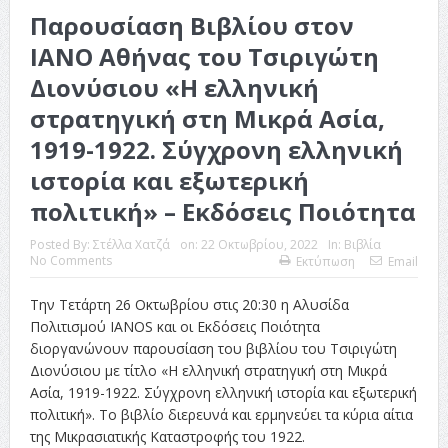
Παρουσίαση Βιβλίου στον
ΙΑΝΟ Αθήνας του Τσιριγώτη
Διονύσιου «Η ελληνική
στρατηγική στη Μικρά Ασία,
1919-1922. Σύγχρονη ελληνική
ιστορία και εξωτερική
πολιτική» – Εκδόσεις Ποιότητα
Posted By:
Στέλλα Χατζά
on:
22 Οκτωβρίου, 2022
In:
Βιβλία
No Comments
Εκτύπωση
Email
Την Τετάρτη 26 Οκτωβρίου στις 20:30 η Αλυσίδα
Πολιτισμού IANOS και οι Εκδόσεις Ποιότητα
διοργανώνουν παρουσίαση του βιβλίου του Τσιριγώτη
Διονύσιου με τίτλο «Η ελληνική στρατηγική στη Μικρά
Ασία, 1919-1922. Σύγχρονη ελληνική ιστορία και εξωτερική
πολιτική». Το βιβλίο διερευνά και ερμηνεύει τα κύρια αίτια
της Μικρασιατικής Καταστροφής του 1922.