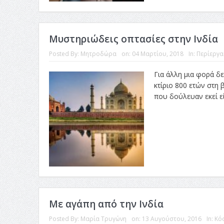
Μυστηριώδεις οπτασίες στην Ινδία
Posted By:
Μητροδώρα
on:
04 Μαρτίου, 2018
In:
Περίεργα
Για άλλη μια φορά δ
κτίριο 800 ετών στη 
που δούλευαν εκεί εί
Με αγάπη από την Ινδία
Posted By:
Μαρία Τρυγώνη
on:
13 Αυγούστου, 2016
In:
Κό