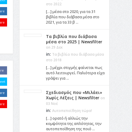
στο 2022
are
[…] μέσα στο 2020, για τα 31
βιβλία που διάβασα μέσα στο
2021, για τα 33 β ...
are
Τα βιβλία που διάβασα
μέσα στο 2025 | Newsfilter
on 29 Δεκ
in:
Τα βιβλία που διάβασα μέσα
στο 2018
[…] μέχρι στιγμής φαίνεται πως
are
αυτό λειτουργεί. Παλιότερα είχα
γράψει για ...
eet
Σχεδιασμός που «Μιλάει»
are
Χωρίς Λέξεις | Newsfilter
on
03 Νοέ
are
in:
Αυτοπεποίθηση τώρα!
[…] ορατό ή αλλιώς την
κομψότητα της απλότητας, την
αυτοπεποίθηση της ποιό ...