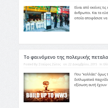
Είναι από εκείνες τι
άνθρωποι. Και τα εύσ
οποία αποφάσισε να κ
Το φαινόμενο της πολεμικής πεταλ
Posted By:
Σταύρος Ζώτος
on:
22 Δεκεμβρίου, 2015
In:
Ελ
Που “κολλάει” όμως 
διπλωματικά παιχνίδ
εξίσωση αυτή έχουν 