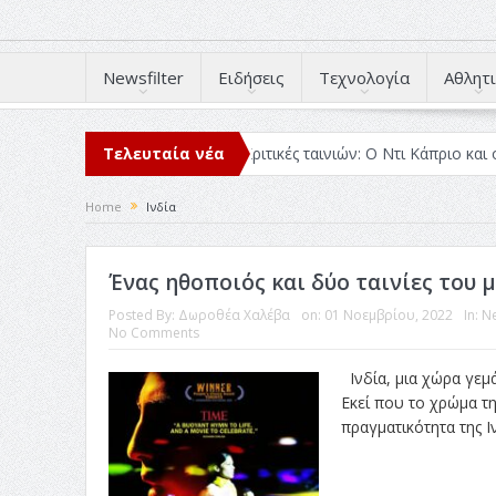
Newsfilter
Ειδήσεις
Τεχνολογία
Αθλητι
άβασα μέσα στο 2025
Τελευταία νέα
Κριτικές ταινιών: Ο Ντι Κάπριο και ο Λάνθι
Home
Ινδία
Ένας ηθοποιός και δύο ταινίες του 
Posted By:
Δωροθέα Χαλέβα
on:
01 Νοεμβρίου, 2022
In:
Ne
No Comments
Ινδία, μια χώρα γεμά
Εκεί που το χρώμα τη
πραγματικότητα της Ιν