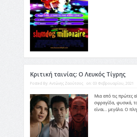
Κριτική ταινίας: Ο Λευκός Τίγρης
Posted By:
Αντώνης Ζαούτσος
on:
03 Φεβρουαρίου, 2021
Μια από τις πρώτες α
σφραγίδα, φυσικά, το
είναι… μεγάλα. Ο πλη