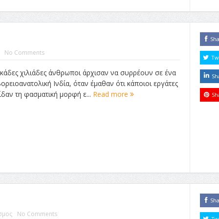
Sh
No Comments
Tw
εκάδες χιλιάδες άνθρωποι άρχισαν να συρρέουν σε ένα
Sh
βορειοανατολική Ινδία, όταν έμαθαν ότι κάποιοι εργάτες
δαν τη φασματική μορφή ε...
Read more
Sh
Sh
σμος
No Comments
Tw