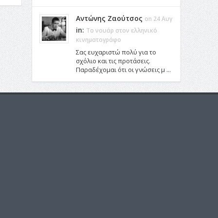
Αντώνης Ζαούτσος
on 24 Αυγ
in:
Το νουάρ στον ελληνικό
κινηματογράφο
Σας ευχαριστώ πολύ για το
σχόλιο και τις προτάσεις.
Παραδέχομαι ότι οι γνώσεις μ ...