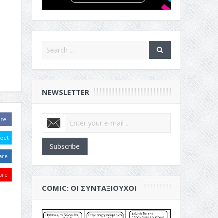
NEWSLETTER
are
eet
Subscribe
are
are
COMIC: ΟΙ ΣΥΝΤΑΞΙΟΎΧΟΙ