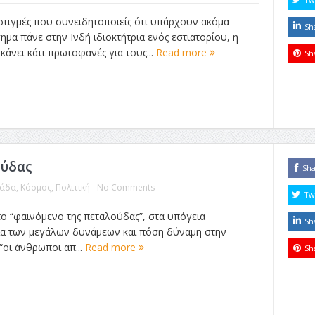
ς στιγμές που συνειδητοποιείς ότι υπάρχουν ακόμα
Sh
ημα πάνε στην Ινδή ιδιοκτήτρια ενός εστιατορίου, η
άνει κάτι πρωτοφανές για τους...
Read more
Sh
ούδας
Sh
λάδα
,
Κόσμος
,
Πολιτική
No Comments
Tw
το “φαινόμενο της πεταλούδας”, στα υπόγεια
Sh
ια των μεγάλων δυνάμεων και πόση δύναμη στην
“οι άνθρωποι απ...
Read more
Sh