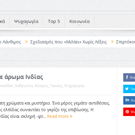
κά
Ψυχαγωγία
Top 5
Κοινωνία
μος
Σχεδιασμός που «Μιλάει» Χωρίς Λέξεις
Σπιρτόκουτο: η α
με άρωμα Ινδίας
Sh
wsfilter
,
Άνθρωποι
,
Κόσμος
,
Ταινίες
,
Ψυχαγωγία
Tw
Sh
τη χρώματα και μυστήριο. Ένα μέρος γεμάτο αντιθέσεις.
ς ελπίδας συναντάει το γκρίζο της επιβίωσης. Η
Sh
δίας είναι σκληρή -φτ...
Read more