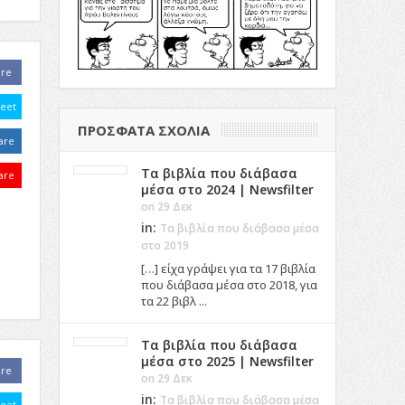
are
eet
ΠΡΌΣΦΑΤΑ ΣΧΌΛΙΑ
are
Τα βιβλία που διάβασα
are
μέσα στο 2024 | Newsfilter
on 29 Δεκ
in:
Τα βιβλία που διάβασα μέσα
στο 2019
[…] είχα γράψει για τα 17 βιβλία
που διάβασα μέσα στο 2018, για
τα 22 βιβλ ...
Τα βιβλία που διάβασα
μέσα στο 2025 | Newsfilter
are
on 29 Δεκ
in:
Τα βιβλία που διάβασα μέσα
eet