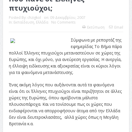
πτυχιούχοι;
Posted By:
chzigkol
on:
09 Δεκεμβρίου, 2007
In:
Εκπαίδευση
,
Ελλάδα
No Comments
Εκτύπωση
Email
Σύμφωνα με ρεπορτάζ της
εφημερίδας Το Βήμα πάρα
πολλοί Έλληνες πτυχιούχοι μεταναστεύουν σε χώρες της
Ευρώπης, και όχι μόνο, για ανεύρεση εργασίας. Η ανεργία,
η έλλειψη ειδίκευσης και αξιοκρατίας είναι οι κύριοι λόγοι
για τα φαινόμενα μετανάστευσης.
Ένας ακόμη λόγος που αυξάνονται αυτά τα φαινόμενα
είναι ότι οι Έλληνες πτυχιούχοι είναι περιζήτητοι σε άλλες
χώρες της Ευρώπης, όπου αμείβονται μάλιστα
πλουσιοπάροχα. Και να τονίσουμε πως οι χώρες που
ενδιαφέρονται να απορροφήσουν άτομα από την Ελλάδα
δεν είναι δευτεροκλασάτες, αλλά χώρες όπως η Μεγάλη
Βρετανία κ.α.