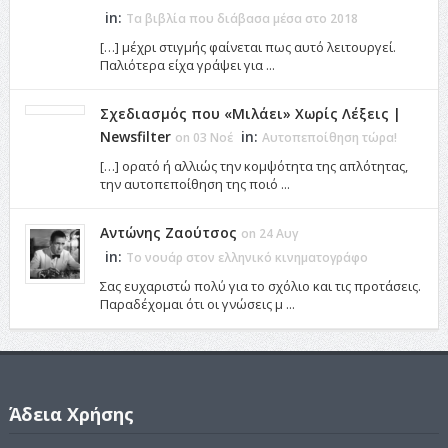
in:
Τα βιβλία που διάβασα μέσα στο 2018
[…] μέχρι στιγμής φαίνεται πως αυτό λειτουργεί.
Παλιότερα είχα γράψει για ...
Σχεδιασμός που «Μιλάει» Χωρίς Λέξεις |
Newsfilter
in:
on 03 Νοέ
Αυτοπεποίθηση τώρα!
[…] ορατό ή αλλιώς την κομψότητα της απλότητας,
την αυτοπεποίθηση της ποιό ...
Αντώνης Ζαούτσος
on 24 Αυγ
in:
Το νουάρ στον ελληνικό κινηματογράφο
Σας ευχαριστώ πολύ για το σχόλιο και τις προτάσεις.
Παραδέχομαι ότι οι γνώσεις μ ...
Άδεια Χρήσης