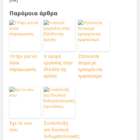
Παρόμοια άρθρα
10 tips για να
Η αγορά
Ζητούνται
είσαι
εργασίας στην
άτομα με
παραγωγικός
Ελλάδα της
εμπειρία και
κρίσης
εμφανίσιμα
Έχε το νου
Συνέντευξη
σου
για δουλειά:
Ενδυματολογικές