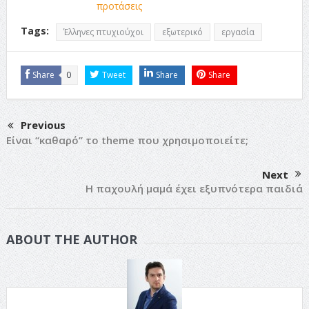
προτάσεις
Tags:
Έλληνες πτυχιούχοι
εξωτερικό
εργασία
Share
0
Tweet
Share
Share
Previous
Είναι “καθαρό” το theme που χρησιμοποιείτε;
Next
Η παχουλή μαμά έχει εξυπνότερα παιδιά
ABOUT THE AUTHOR