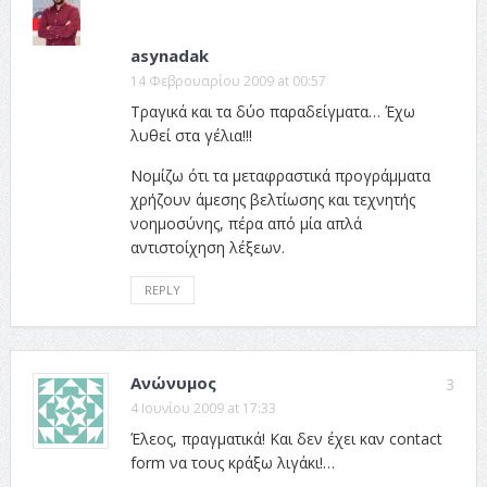
asynadak
14 Φεβρουαρίου 2009 at 00:57
Τραγικά και τα δύο παραδείγματα… Έχω
λυθεί στα γέλια!!!
Νομίζω ότι τα μεταφραστικά προγράμματα
χρήζουν άμεσης βελτίωσης και τεχνητής
νοημοσύνης, πέρα από μία απλά
αντιστοίχηση λέξεων.
REPLY
Ανώνυμος
3
4 Ιουνίου 2009 at 17:33
Έλεος, πραγματικά! Και δεν έχει καν contact
form να τους κράξω λιγάκι!…