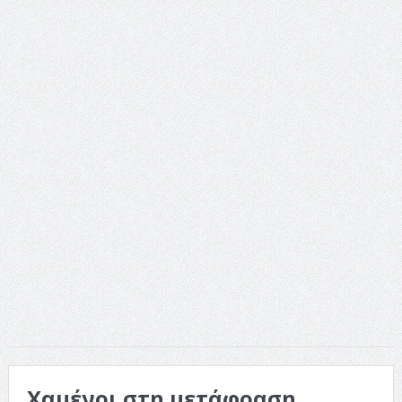
ταινία
Το Top 5 της εβδομάδας #517
Το νουάρ στον ελληνικό κινηματογράφο
Η Φροντίδα Έχει Πολλές Μορφές: Κι Όλες Σε Αφορούν
Τρία Βήματα Μπροστά για Σένα και την Επιχείρησή σου
Όψεις και Απόψεις
Αξίζει άραγε?
Χαμένοι στη μετάφραση…