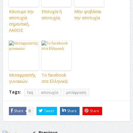
Κάνουμε την
Επιτυχία ή
Μην φοβάσαι
αποτυχία
αποτυχία;
την αποτυχία
σημαντική,
ΛΑΘΟΣ
Μεταφραστής
Το facebook
γυναικών
στα Ελληνικά;
Tags:
faq
αποτυχία
μετάφραση
Share
0
Tweet
Share
Share
Previous