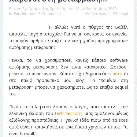
Posted By:
Απόστολος Κρητικός
on:
13 Φεβρουαρίου, 2009
In:
Fun
,
Internet
3 Comments
Εκτύπωση
Email
Ή αλλιώς γιατί ο πύργος της Βαβέλ
αποτελεί πηγή αποτυχιών. Για να μη σας κρατώ σε αγωνία,
το παρόν άρθρο εξετάζει την κακή χρήση προγραμμάτων
αυτόματης μετάφρασης.
Γενικά, το να χρησιμοποιεί κανείς κάποιο software
αυτόματης μετάφρασης δεν είναι κατακριτέο. Ωστόσο,
μερικοί το παρακάνουν. Κάποτε είχα δημοσιεύσει
αυτό
(!)
στο παλιό προσωπικό μου blog. Το “Χαμένοι στη
μετάφραση” μπορεί να χαρακτηριστεί ως το επάξιο sequel
του.
Περί el.tech-faq.com λοιπόν ο λόγος, που αποτελεί την
ελληνική έκδοση του
tech-faq.com
, μιας ομολογουμένως
αξιόλογης προσπάθειας. Η γενική ιδέα πίσω από τα sites
αυτά είναι η απαντήσεις σε ερωτήματα χρηστών τύπου, “τι
είναι firewall;”.