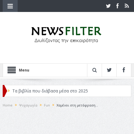
Menu
Τα βιβλία που διάβασα μέσα στο 2025
Κριτικές ταινιών: Ο Ντι Κάπριο και ο Λάνθιμος
Home
Ψυχαγωγία
Fun
Χαμένοι στη μετάφραση…
Σχεδιασμός που «Μιλάει» Χωρίς Λέξεις
Σπιρτόκουτο: η απόλυτη αντισυμβατική καλοκαιρινή