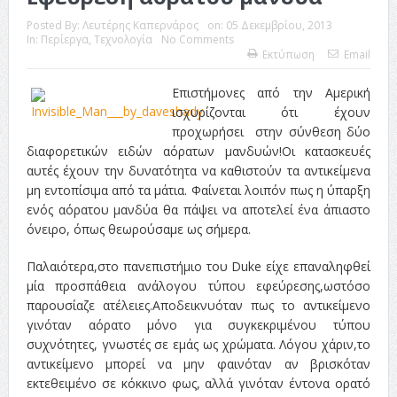
ταινία
Posted By:
Λευτέρης Καπερνάρος
on:
05 Δεκεμβρίου, 2013
In:
Περίεργα
,
Τεχνολογία
No Comments
Εκτύπωση
Email
Το Top 5 της εβδομάδας #517
Το νουάρ στον ελληνικό κινηματογράφο
Επιστήμονες από την Αμερική
ισχυρίζονται ότι έχουν
Η Φροντίδα Έχει Πολλές Μορφές: Κι Όλες Σε Αφορούν
προχωρήσει στην σύνθεση δύο
διαφορετικών ειδών αόρατων μανδυών!Οι κατασκευές
Τρία Βήματα Μπροστά για Σένα και την Επιχείρησή σου
αυτές έχουν την δυνατότητα να καθιστούν τα αντικείμενα
μη εντοπίσιμα από τα μάτια. Φαίνεται λοιπόν πως η ύπαρξη
Όψεις και Απόψεις
Αξίζει άραγε?
ενός αόρατου μανδύα θα πάψει να αποτελεί ένα άπιαστο
όνειρο, όπως θεωρούσαμε ως σήμερα.
Παλαιότερα,στο πανεπιστήμιο του Duke είχε επαναληφθεί
μία προσπάθεια ανάλογου τύπου εφεύρεσης,ωστόσο
παρουσίαζε ατέλειες.Αποδεικνυόταν πως το αντικείμενο
γινόταν αόρατο μόνο για συγκεκριμένου τύπου
συχνότητες, γνωστές σε εμάς ως χρώματα. Λόγου χάριν,το
αντικείμενο μπορεί να μην φαινόταν αν βρισκόταν
εκτεθειμένο σε κόκκινο φως, αλλά γινόταν έντονα ορατό