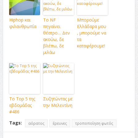
Hiphop και
Το NF
Μπορούμε
φιλανθρωπία
πηγαίνει
Ελλάδαρα μου
θέατρο… Δεν
, μπορούμε να
ακούω, δε
τα
βλέπω, δε
καταφέρουμε!
μιλάω
Το Top 5 της
Συζητώντας με
εβδομάδας
την Μελεντίνη
#486
Tags:
αόρατος
έρευνες
τροποποίηση φωτός