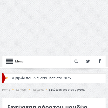
Menu
Τα βιβλία που διάβασα μέσα στο 2025
Κριτικές ταινιών: Ο Ντι Κάπριο και ο Λάνθιμος
Home
Ειδήσεις
Περίεργα
Εφεύρεση αόρατου μανδύα
Σχεδιασμός που «Μιλάει» Χωρίς Λέξεις
Εφεύρεση αόρατου μανδύα
Σπιρτόκουτο: η απόλυτη αντισυμβατική καλοκαιρινή